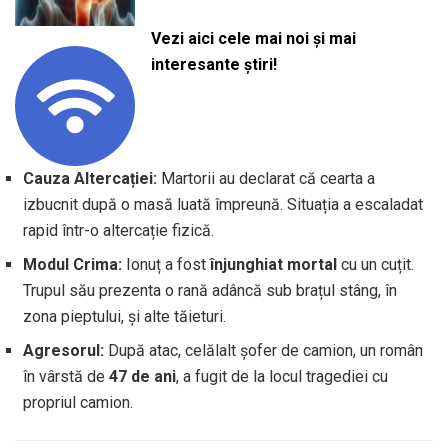
Vezi aici cele mai noi și mai
interesante știri!
Cauza Altercației:
Martorii au declarat că cearta a
izbucnit după o masă luată împreună. Situația a escaladat
rapid într-o altercație fizică.
Modul Crima:
Ionuț a fost
înjunghiat mortal
cu un cuțit.
Trupul său prezenta o rană adâncă sub brațul stâng, în
zona pieptului, și alte tăieturi.
Agresorul:
După atac, celălalt șofer de camion, un român
în vârstă de
47 de ani
, a fugit de la locul tragediei cu
propriul camion.