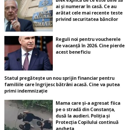
BNR explică de ce este bine să
ai și numerar în casă. Ce au
arătat cele mai recente teste
privind securitatea băncilor
Reguli noi pentru voucherele
de vacanță în 2026. Cine pierde
acest beneficiu
Statul pregătește un nou sprijin financiar pentru
familiile care îngrijesc bătrâni acasă. Cine va putea
primi indemnizație
Mama care și-a agresat fiica
pe o stradă din Constanța,
dusă la audieri. Poliția și
Protecția Copilului continuă
ancheta