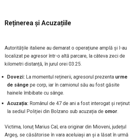
Reținerea și Acuzațiile
Autoritățile italiene au demarat o operațiune amplă și l-au
localizat pe agresor într-o altă parcare, la câteva zeci de
kilometri distanță, în jurul orei 03:25.
Dovezi:
La momentul reținerii, agresorul prezenta
urme
de sânge
pe corp, iar în camionul său au fost găsite
hainele îmbibate cu sânge.
Acuzația:
Românul de 47 de ani a fost interogat și reținut
la sediul Poliției din Bolzano sub acuzația de
omor
.
Victima, Ionuț Marius Cal, era originar din Mioveni, județul
Argeș, se căsătorise în vara aceluiași an și a lăsat în urmă