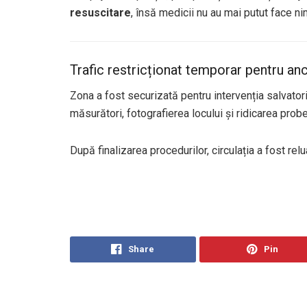
resuscitare
, însă medicii nu au mai putut face ni
Trafic restricționat temporar pentru an
Zona a fost securizată pentru intervenția salvatoril
măsurători, fotografierea locului și ridicarea prob
După finalizarea procedurilor, circulația a fost reluat
Share
Pin