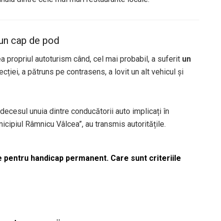
 un cap de pod
ea propriul autoturism când, cel mai probabil, a suferit
un
recției, a pătruns pe contrasens, a lovit un alt vehicul și
 decesul unuia dintre conducătorii auto implicați în
icipiul Râmnicu Vâlcea”, au transmis autoritățile.
le pentru handicap permanent. Care sunt criteriile