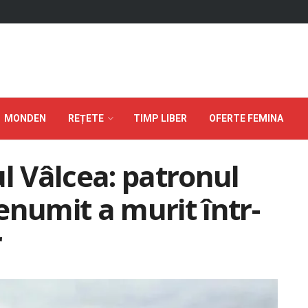
MONDEN
REȚETE
TIMP LIBER
OFERTE FEMINA
ul Vâlcea: patronul
enumit a murit într-
r