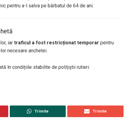
mic pentru a-l salva pe bărbatul de 64 de ani.
chetă
or, iar
traficul a fost restricționat temporar
pentru
elor necesare anchetei.
ă în condițiile stabilite de polițiștii rutieri.
Trimite
Trimite