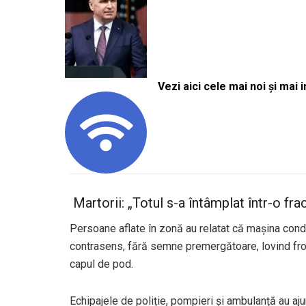
Vezi aici cele mai noi și mai i
‍ Martorii: „Totul s-a întâmplat într-o f
Persoane aflate în zonă au relatat că mașina cond
contrasens, fără semne premergătoare, lovind fron
capul de pod.
Echipajele de poliție, pompieri și ambulanță au ajun