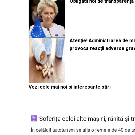
Obligații noi de transparenț
Atenție! Administrarea de 
provoca reacții adverse gra
Vezi cele mai noi si interesante stiri
Șoferița celeilalte mașini, rănită și t
În celălalt autoturism se afla o femeie de 40 de an