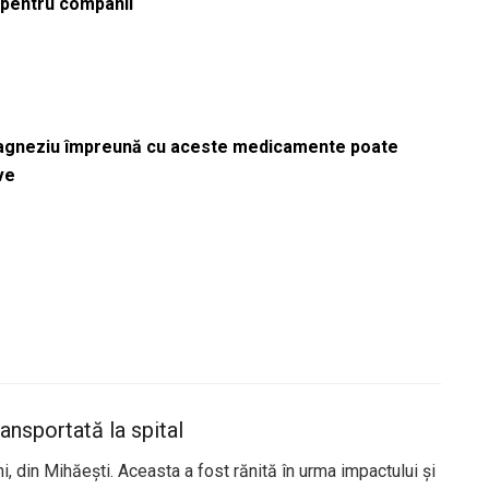
ă pentru companii
magneziu împreună cu aceste medicamente poate
ve
ransportată la spital
i, din Mihăești. Aceasta a fost rănită în urma impactului și