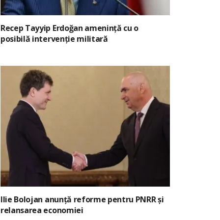
Recep Tayyip Erdoğan amenință cu o
posibilă intervenție militară
Ilie Bolojan anunță reforme pentru PNRR și
relansarea economiei