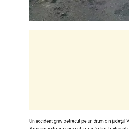
Un accident grav petrecut pe un drum din județul 
Râmnicu Vâlcea, cunoscut în zonă drept patronul un