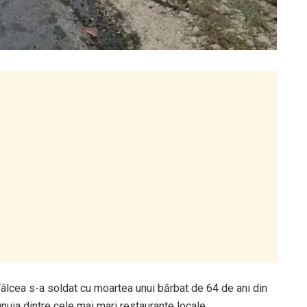
Vâlcea s-a soldat cu moartea unui bărbat de 64 de ani din
uia dintre cele mai mari restaurante locale.