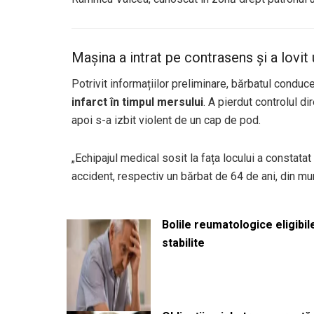
Mașina a intrat pe contrasens și a lovit
Potrivit informațiilor preliminare, bărbatul conduc
infarct în timpul mersului
. A pierdut controlul di
apoi s-a izbit violent de un cap de pod.
„Echipajul medical sosit la fața locului a constatat
accident, respectiv un bărbat de 64 de ani, din mun
Bolile reumatologice eligibi
stabilite