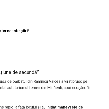
nteresante știri!
racțiune de secundă”
usă de bărbatul din Râmnicu Vâlcea a virat brusc pe
tal autoturismul femeii din Mihăești, apoi ricoșând în
s rapid la fața locului și au
inițiat manevrele de