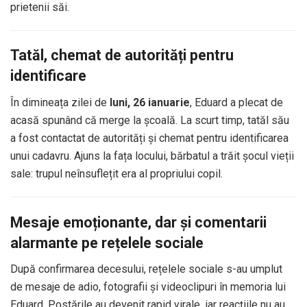
prietenii săi.
Tatăl, chemat de autorități pentru
identificare
În dimineața zilei de
luni, 26 ianuarie
, Eduard a plecat de
acasă spunând că merge la școală. La scurt timp, tatăl său
a fost contactat de autorități și chemat pentru identificarea
unui cadavru. Ajuns la fața locului, bărbatul a trăit șocul vieții
sale: trupul neînsuflețit era al propriului copil.
Mesaje emoționante, dar și comentarii
alarmante pe rețelele sociale
După confirmarea decesului, rețelele sociale s-au umplut
de mesaje de adio, fotografii și videoclipuri în memoria lui
Eduard. Postările au devenit rapid virale, iar reacțiile nu au