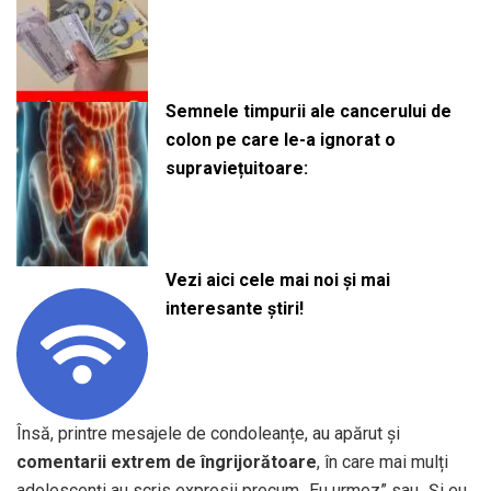
Semnele timpurii ale cancerului de
colon pe care le-a ignorat o
supraviețuitoare:
Vezi aici cele mai noi și mai
interesante știri!
Însă, printre mesajele de condoleanțe, au apărut și
comentarii extrem de îngrijorătoare
, în care mai mulți
adolescenți au scris expresii precum „Eu urmez” sau „Și eu