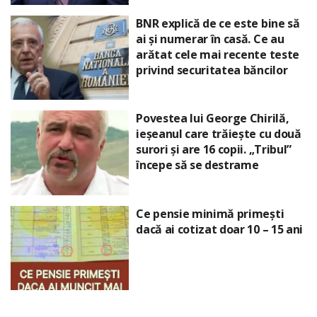
BNR explică de ce este bine să
ai și numerar în casă. Ce au
arătat cele mai recente teste
privind securitatea băncilor
Povestea lui George Chirilă,
ieșeanul care trăiește cu două
surori și are 16 copii. „Tribul”
începe să se destrame
Ce pensie minimă primești
dacă ai cotizat doar 10 – 15 ani