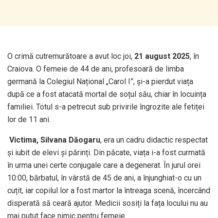
O crimă cutremurătoare a avut loc joi,
21 august 2025
, în
Craiova. O femeie de 44 de ani, profesoară de limba
germană la Colegiul Național „Carol I”, și-a pierdut viața
după ce a fost atacată mortal de soțul său, chiar în locuința
familiei. Totul s-a petrecut sub privirile îngrozite ale fetiței
lor de 11 ani.
‍
Victima, Silvana Dăogaru
, era un cadru didactic respectat
și iubit de elevi și părinți. Din păcate, viața i-a fost curmată
în urma unei certe conjugale care a degenerat. În jurul orei
10:00, bărbatul, în vârstă de 45 de ani, a înjunghiat-o cu un
cuțit, iar copilul lor a fost martor la întreaga scenă, încercând
disperată să ceară ajutor. Medicii sosiți la fața locului nu au
mai putut face nimic pentru femeie.