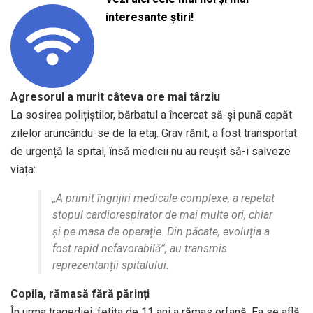
interesante știri!
Agresorul a murit câteva ore mai târziu
La sosirea polițiștilor, bărbatul a încercat să-și pună capăt
zilelor aruncându-se de la etaj. Grav rănit, a fost transportat
de urgență la spital, însă medicii nu au reușit să-i salveze
viața:
„A primit îngrijiri medicale complexe, a repetat
stopul cardiorespirator de mai multe ori, chiar
și pe masa de operație. Din păcate, evoluția a
fost rapid nefavorabilă”, au transmis
reprezentanții spitalului.
Copila, rămasă fără părinți
În urma tragediei, fetița de 11 ani a rămas orfană. Ea se află