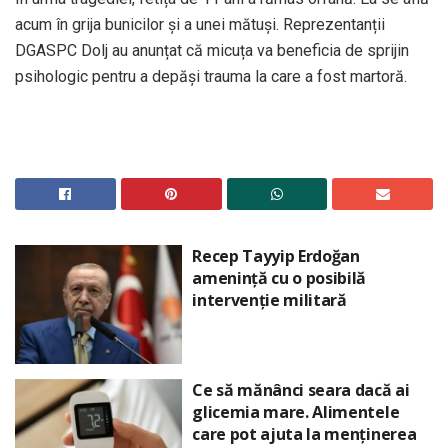
acum în grija bunicilor și a unei mătuși. Reprezentanții
DGASPC Dolj au anunțat că micuța va beneficia de sprijin
psihologic pentru a depăși trauma la care a fost martoră.
Recep Tayyip Erdoğan
amenință cu o posibilă
intervenție militară
Ce să mănânci seara dacă ai
glicemia mare. Alimentele
care pot ajuta la menținerea