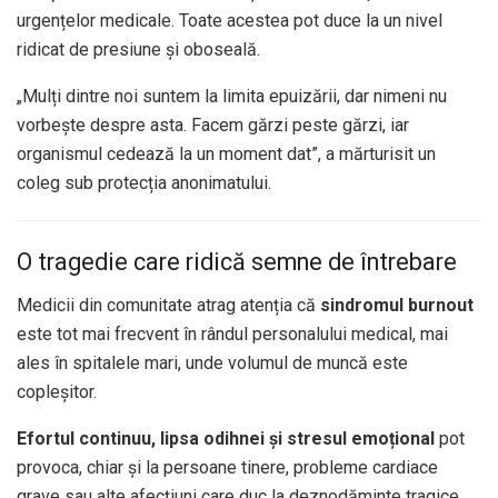
urgențelor medicale. Toate acestea pot duce la un nivel
ridicat de presiune și oboseală.
„Mulți dintre noi suntem la limita epuizării, dar nimeni nu
vorbește despre asta. Facem gărzi peste gărzi, iar
organismul cedează la un moment dat”, a mărturisit un
coleg sub protecția anonimatului.
O tragedie care ridică semne de întrebare
Medicii din comunitate atrag atenția că
sindromul burnout
este tot mai frecvent în rândul personalului medical, mai
ales în spitalele mari, unde volumul de muncă este
copleșitor.
Efortul continuu, lipsa odihnei și stresul emoțional
pot
provoca, chiar și la persoane tinere, probleme cardiace
grave sau alte afecțiuni care duc la deznodăminte tragice.