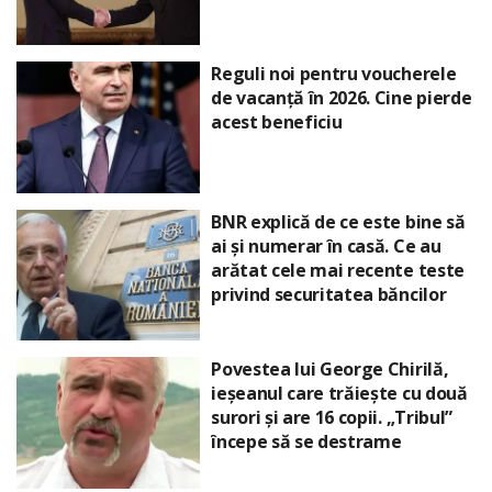
Reguli noi pentru voucherele
de vacanță în 2026. Cine pierde
acest beneficiu
BNR explică de ce este bine să
ai și numerar în casă. Ce au
arătat cele mai recente teste
privind securitatea băncilor
Povestea lui George Chirilă,
ieșeanul care trăiește cu două
surori și are 16 copii. „Tribul”
începe să se destrame