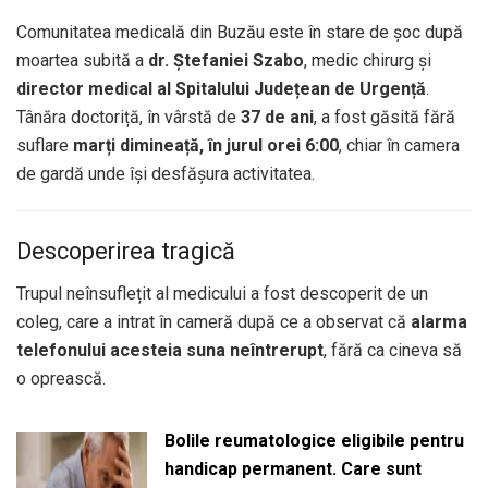
Comunitatea medicală din Buzău este în stare de șoc după
moartea subită a
dr. Ștefaniei Szabo
, medic chirurg și
director medical al Spitalului Județean de Urgență
.
Tânăra doctoriță, în vârstă de
37 de ani
, a fost găsită fără
suflare
marți dimineață, în jurul orei 6:00
, chiar în camera
de gardă unde își desfășura activitatea.
Descoperirea tragică
Trupul neînsuflețit al medicului a fost descoperit de un
coleg, care a intrat în cameră după ce a observat că
alarma
telefonului acesteia suna neîntrerupt
, fără ca cineva să
o oprească.
Bolile reumatologice eligibile pentru
handicap permanent. Care sunt