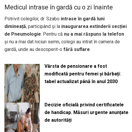
Medicul intrase în gardă cu o zi înainte
Potrivit colegilor, dr. Szabo
intrase în gardă luni
dimineață
, participând și la
inaugurarea extinderii secției
de Pneumologie
. Pentru că
nu a mai răspuns la telefon
și nu a mai dat niciun semn, colegii au intrat în camera de
gardă, unde au descoperit-o
fără suflare
.
Vârsta de pensionare a fost
modificată pentru femei și bărbați:
tabel actualizat până în anul 2030
Decizie oficială privind certificatele
de handicap. Măsuri urgente anunțate
de autorități