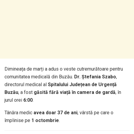
Dimineața de marți a adus o veste cutremurătoare pentru
comunitatea medicală din Buzău.
Dr. Ștefania Szabo
,
directorul medical al
Spitalului Județean de Urgență
Buzău
, a fost
găsită fără viață în camera de gardă
, în
jurul orei
6:00
.
Tânăra medic
avea doar 37 de ani
, vârstă pe care o
împlinise pe
1 octombrie
.