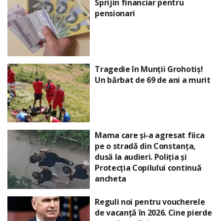
Sprijin financiar pentru
pensionari
Tragedie în Munții Grohotiș!
Un bărbat de 69 de ani a murit
Mama care și-a agresat fiica
pe o stradă din Constanța,
dusă la audieri. Poliția și
Protecția Copilului continuă
ancheta
Reguli noi pentru voucherele
de vacanță în 2026. Cine pierde