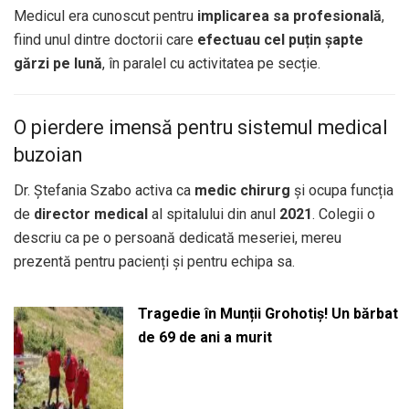
Medicul era cunoscut pentru
implicarea sa profesională
,
fiind unul dintre doctorii care
efectuau cel puțin șapte
gărzi pe lună
, în paralel cu activitatea pe secție.
O pierdere imensă pentru sistemul medical
buzoian
Dr. Ștefania Szabo activa ca
medic chirurg
și ocupa funcția
de
director medical
al spitalului din anul
2021
. Colegii o
descriu ca pe o persoană dedicată meseriei, mereu
prezentă pentru pacienți și pentru echipa sa.
Tragedie în Munții Grohotiș! Un bărbat
de 69 de ani a murit