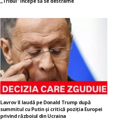
„Tribul” începe să se destrame
Lavrov îl laudă pe Donald Trump după
summitul cu Putin și critică poziția Europei
privind războiul din Ucraina