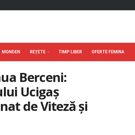
MONDEN
REȚETE
TIMP LIBER
OFERTE FEMINA
ua Berceni:
ului Ucigaș
nat de Viteză și