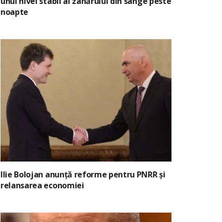
unui nivel stabil al zahărului din sânge peste
noapte
Ilie Bolojan anunță reforme pentru PNRR și
relansarea economiei