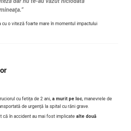
viteză dar nu te-au văzut niciodată
imineaţa.”
a cu o viteză foarte mare în momentul impactului
lor
ciorul cu fetița de 2 ani,
a murit pe loc
, manevrele de
ansportată de urgență la spital cu răni grave.
t că în accident au mai fost implicate
alte două