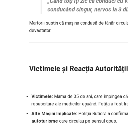
„Când toţi îţi zic că conduci cu 
conducând singur, nervos la 3 d
Martorii susțin că mașina condusă de tânăr circul
devastator.
Victimele și Reacția Autorități
Victimele:
Mama de 35 de ani, care împingea căru
resuscitare ale medicilor eșuând. Fetița a fost tr
Alte Mașini Implicate:
Poliția Rutieră a confirma
autoturisme
care circulau pe sensul opus.