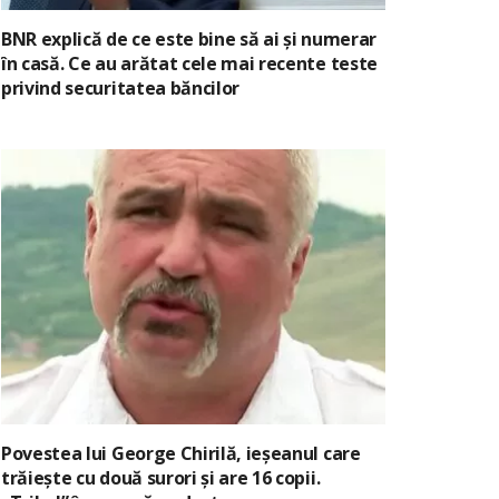
BNR explică de ce este bine să ai și numerar
în casă. Ce au arătat cele mai recente teste
privind securitatea băncilor
Povestea lui George Chirilă, ieșeanul care
trăiește cu două surori și are 16 copii.