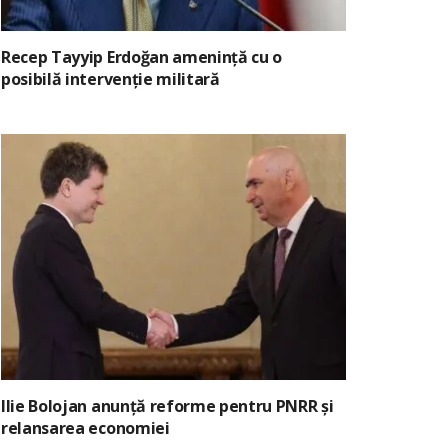
Recep Tayyip Erdoğan amenință cu o
posibilă intervenție militară
Ilie Bolojan anunță reforme pentru PNRR și
relansarea economiei