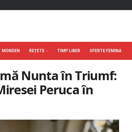
MONDEN
REȚETE
TIMP LIBER
OFERTE FEMINA
rmă Nunta în Triumf:
Miresei Peruca în