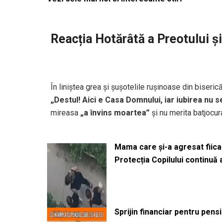
Reacția Hotărâtă a Preotului și
În liniștea grea și șușotelile rușinoase din biseric
„Destul! Aici e Casa Domnului, iar iubirea nu 
mireasa
„a învins moartea”
și nu merita batjocura
Mama care și-a agresat fiica 
Protecția Copilului continuă
Sprijin financiar pentru pens