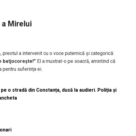
 a Mirelui
ă, preotul a intervenit cu o voce puternică și categorică:
se batjocorește!”
El a mustrat-o pe soacră, amintind că
 pentru suferința ei.
pe o stradă din Constanța, dusă la audieri. Poliția și
 ancheta
ionari