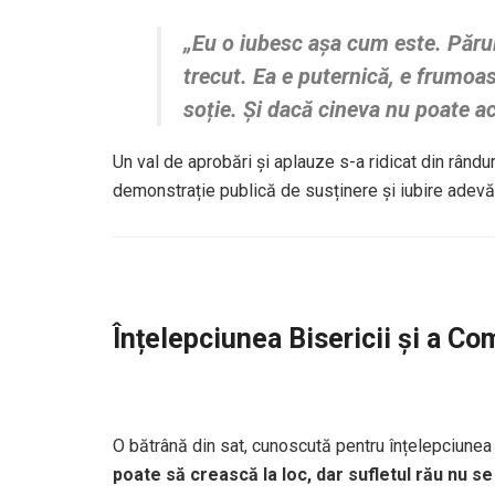
„Eu o iubesc așa cum este. Părul 
trecut. Ea e puternică, e frumoas
soție. Și dacă cineva nu poate a
Un val de aprobări și aplauze s-a ridicat din rându
demonstrație publică de susținere și iubire adevă
Înțelepciunea Bisericii și a Co
O bătrână din sat, cunoscută pentru înțelepciunea 
poate să crească la loc, dar sufletul rău nu s