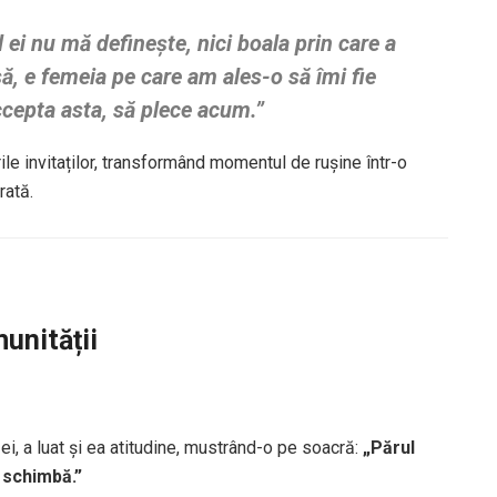
ei nu mă definește, nici boala prin care a
ă, e femeia pe care am ales-o să îmi fie
ccepta asta, să plece acum.”
rile invitaților, transformând momentul de rușine într-o
rată.
munității
ei, a luat și ea atitudine, mustrând-o pe soacră:
„Părul
e schimbă.”