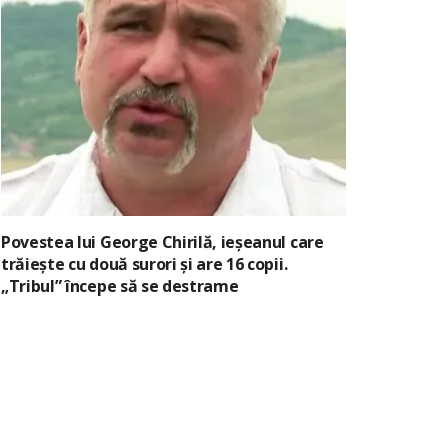
Povestea lui George Chirilă, ieșeanul care
trăiește cu două surori și are 16 copii.
„Tribul” începe să se destrame