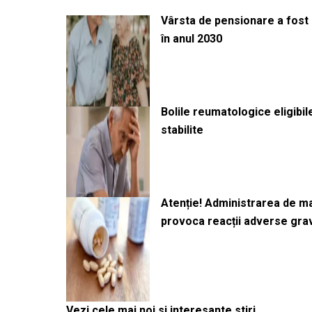
Vârsta de pensionare a fost m
în anul 2030
Bolile reumatologice eligibi
stabilite
Atenție! Administrarea de 
provoca reacții adverse gra
Vezi cele mai noi si interesante stiri