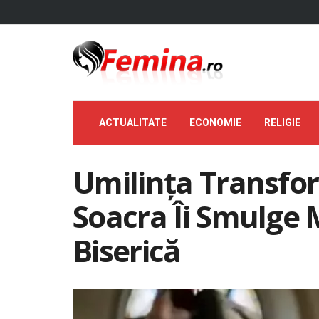
ACTUALITATE
ECONOMIE
RELIGIE
Umilința Transfo
Soacra Îi Smulge 
Biserică