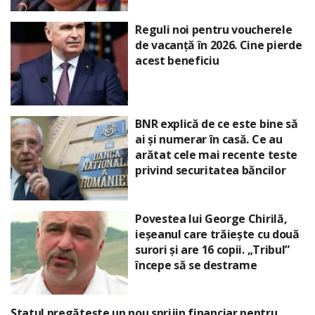
Reguli noi pentru voucherele
de vacanță în 2026. Cine pierde
acest beneficiu
BNR explică de ce este bine să
ai și numerar în casă. Ce au
arătat cele mai recente teste
privind securitatea băncilor
Povestea lui George Chirilă,
ieșeanul care trăiește cu două
surori și are 16 copii. „Tribul”
începe să se destrame
Statul pregătește un nou sprijin financiar pentru