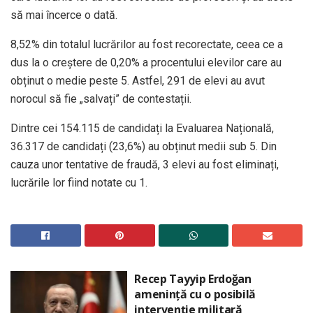
să mai încerce o dată.
8,52% din totalul lucrărilor au fost recorectate, ceea ce a
dus la o creștere de 0,20% a procentului elevilor care au
obținut o medie peste 5. Astfel, 291 de elevi au avut
norocul să fie „salvați” de contestații.
Dintre cei 154.115 de candidați la Evaluarea Națională,
36.317 de candidați (23,6%) au obținut medii sub 5. Din
cauza unor tentative de fraudă, 3 elevi au fost eliminați,
lucrările lor fiind notate cu 1.
Recep Tayyip Erdoğan
amenință cu o posibilă
intervenție militară