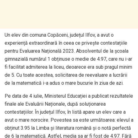
Un elev din comuna Copăceni, județul Ilfov, a avut o
experiență extraordinară în ceea ce privește contestațiile
pentru Evaluarea Națională 2023. Absolventul de la școala
gimnazială numărul 1 obținuse o medie de 4.97, care nu i-ar
fi facilitat admiterea la liceu, deoarece era sub pragul minim
de 5. Cu toate acestea, solicitarea de reevaluare a lucrării
de la matematică i-a adus o mare bucurie în ziua de azi.
Pe data de 4 iulie, Ministerul Educației a publicat rezultatele
finale ale Evaluării Naționale, după soluționarea
contestațiilor. În județul Ilfov, în listă apare un elev care a
avut o mare norocire. Povestea sa este următoarea: elevul a
obținut 3.95 la Limba și literatura română și o notă perfectă
de 6 la matematică. Astfel, media sa ar fi fost de 4.97. Fără