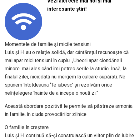
Vezi aici cele mai noi și mai
interesante știri!
Momentele de familie și micile tensiuni
Luis și H. au o relație solidă, dar cântărețul recunoaște că
mai apar mici tensiuni în cuplu. „Uneori apar ciondăneli
minore, mai ales când îmi petrec serile la studio. Însă, la
finalul zilei, niciodată nu mergem la culcare supărați. Ne
spunem întotdeauna ‘Te iubesc’ și rezolvăm orice
neînțelegere înainte de a începe o nouă zi.”
Această abordare pozitivă le permite să păstreze armonia
în familie, în ciuda provocărilor zilnice.
O familie în creștere
Luis și H. continuă să-și construiască un viitor plin de iubire