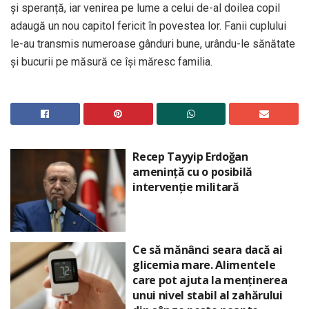
și speranță, iar venirea pe lume a celui de-al doilea copil
adaugă un nou capitol fericit în povestea lor. Fanii cuplului
le-au transmis numeroase gânduri bune, urându-le sănătate
și bucurii pe măsură ce își măresc familia.
Recep Tayyip Erdoğan
amenință cu o posibilă
intervenție militară
Ce să mănânci seara dacă ai
glicemia mare. Alimentele
care pot ajuta la menținerea
unui nivel stabil al zahărului