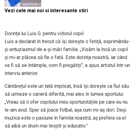
Vezi cele mai noi si interesante stiri
Dorința lui Luis G. pentru viitorul copil
Luis a declarat în trecut că își dorește o fetiță, exprimându-
și entuziasmul de a-și mări familia. „Visăm la încă un copil
și mi-ar plăcea să fie o fată. Este dorința noastră, iar când
va fi să se întâmple, vom fi pregătiți”, a spus artistul într-un
interviu anterior.
Cântărețul este un tată implicat, însă își dorește ca fiul său
să urmeze o carieră diferită, mai ales în lumea sportului.
„Vreau să îi ofer copilului meu oportunitățile pe care eu nu
le-am avut. Sper să joace fotbal, așa cum mi-aș dori. Deși
muzica este o pasiune în familia noastră, aș prefera ca el
să aibă un drum mai liniștit și educativ.”