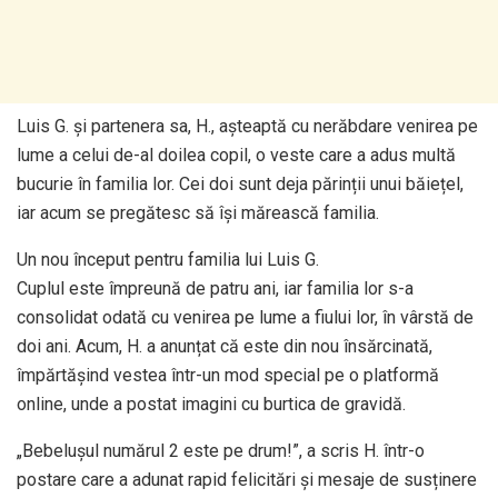
Luis G. și partenera sa, H., așteaptă cu nerăbdare venirea pe
lume a celui de-al doilea copil, o veste care a adus multă
bucurie în familia lor. Cei doi sunt deja părinții unui băiețel,
iar acum se pregătesc să își mărească familia.
Un nou început pentru familia lui Luis G.
Cuplul este împreună de patru ani, iar familia lor s-a
consolidat odată cu venirea pe lume a fiului lor, în vârstă de
doi ani. Acum, H. a anunțat că este din nou însărcinată,
împărtășind vestea într-un mod special pe o platformă
online, unde a postat imagini cu burtica de gravidă.
„Bebelușul numărul 2 este pe drum!”, a scris H. într-o
postare care a adunat rapid felicitări și mesaje de susținere