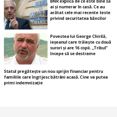
BNR explică de ce este bine să
ai și numerar în casă. Ce au
arătat cele mai recente teste
privind securitatea băncilor
Povestea lui George Chirilă,
ieșeanul care trăiește cu două
surori și are 16 copii. „Tribul”
începe să se destrame
Statul pregătește un nou sprijin financiar pentru
familiile care îngrijesc bătrâni acasă. Cine va putea
primi indemnizație