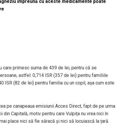
magneziu împreună cu aceste medicamente poate
ve
tru care primesc suma de 439 de lei, pentru că se
ersoane, astfel: 0,714 ISR (357 de lei) pentru familiile
0 ISR (82 de lei) pentru familia cu un copil, așa cum este
tea pe canapeaua emisiunii Acces Direct, fapt de pe urma
 din Capitală, motiv pentru care Vulpița nu vrea nici în
mai place nici să fie săracă și nici să locuiască la țară.