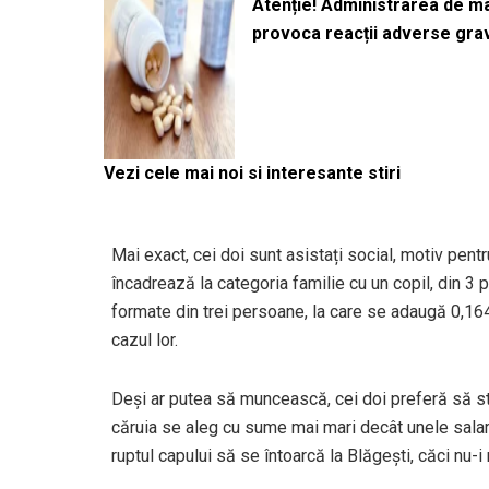
Atenție! Administrarea de 
provoca reacții adverse gra
Vezi cele mai noi si interesante stiri
Mai exact, cei doi sunt asistați social, motiv pen
încadrează la categoria familie cu un copil, din 3 p
formate din trei persoane, la care se adaugă 0,164
cazul lor.
Deși ar putea să muncească, cei doi preferă să s
căruia se aleg cu sume mai mari decât unele salarii
ruptul capului să se întoarcă la Blăgești, căci nu-i 