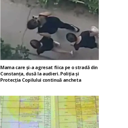
Mama care și-a agresat fiica pe o stradă din
Constanța, dusă la audieri. Poliția și
Protecția Copilului continuă ancheta