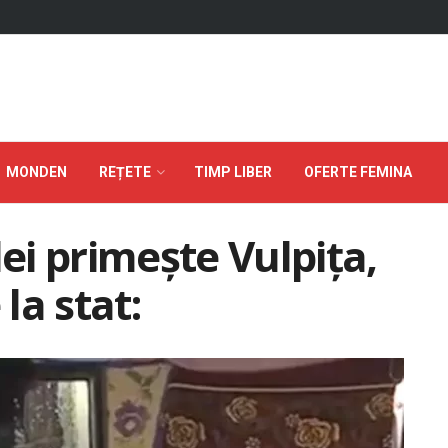
MONDEN
REȚETE
TIMP LIBER
OFERTE FEMINA
lei primește Vulpița,
 la stat: