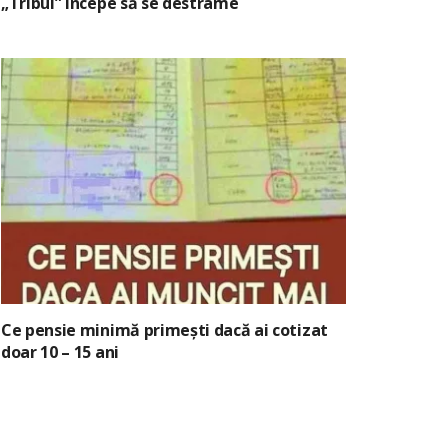
„Tribul” începe să se destrame
Ce pensie minimă primești dacă ai cotizat
doar 10 – 15 ani