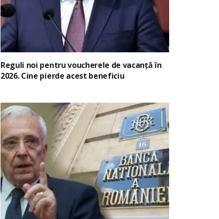
Reguli noi pentru voucherele de vacanță în
2026. Cine pierde acest beneficiu