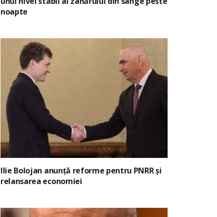
unui nivel stabil al zahărului din sânge peste
noapte
Ilie Bolojan anunță reforme pentru PNRR și
relansarea economiei