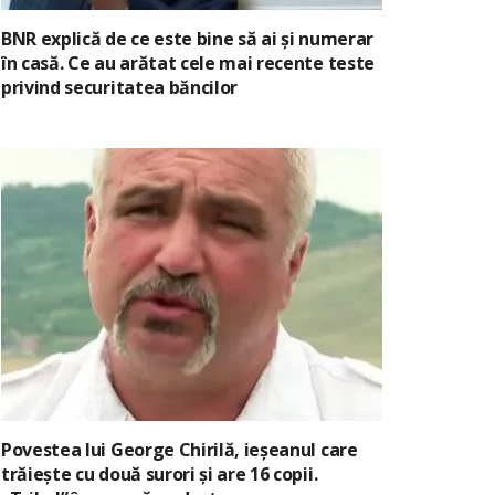
BNR explică de ce este bine să ai și numerar
în casă. Ce au arătat cele mai recente teste
privind securitatea băncilor
Povestea lui George Chirilă, ieșeanul care
trăiește cu două surori și are 16 copii.