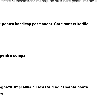
rificare și transmițând mesaje de susținere pentru medicul
le pentru handicap permanent. Care sunt criteriile
ă pentru companii
magneziu împreună cu aceste medicamente poate
ve