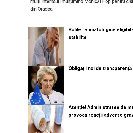
mulți internauți mulțumind Monicăi Pop pentru cla
din Oradea.
Bolile reumatologice eligibi
stabilite
Obligații noi de transparenț
Atenție! Administrarea de 
provoca reacții adverse gra