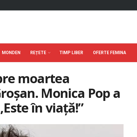
MONDEN
REȚETE
TIMP LIBER
OFERTE FEMINA
spre moartea
 Groșan. Monica Pop a
„Este în viață!”