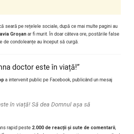
că seară pe rețelele sociale, după ce mai multe pagini au
avia Groșan
ar fi murit. În doar câteva ore, postările false
jele de condoleanțe au început să curgă.
a doctor este în viață!”
op
a intervenit public pe Facebook, publicând un mesaj
ste în viață! Să dea Domnul așa să
râns rapid peste
2.000 de reacții și sute de comentarii
,