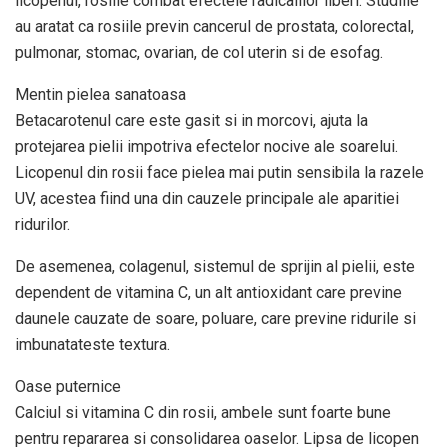
licopenul, rosiile combat efectele radicalilor liberi. Studiile
au aratat ca rosiile previn cancerul de prostata, colorectal,
pulmonar, stomac, ovarian, de col uterin si de esofag.
Mentin pielea sanatoasa
Betacarotenul care este gasit si in morcovi, ajuta la
protejarea pielii impotriva efectelor nocive ale soarelui.
Licopenul din rosii face pielea mai putin sensibila la razele
UV, acestea fiind una din cauzele principale ale aparitiei
ridurilor.
De asemenea, colagenul, sistemul de sprijin al pielii, este
dependent de vitamina C, un alt antioxidant care previne
daunele cauzate de soare, poluare, care previne ridurile si
imbunatateste textura.
Oase puternice
Calciul si vitamina C din rosii, ambele sunt foarte bune
pentru repararea si consolidarea oaselor. Lipsa de licopen