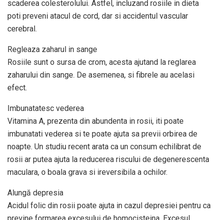
scaderea colesterolului. Astfel, incluzand rosiile in dieta
poti preveni atacul de cord, dar si accidentul vascular
cerebral.
Regleaza zaharul in sange
Rosiile sunt o sursa de crom, acesta ajutand la reglarea
zaharului din sange. De asemenea, si fibrele au acelasi
efect.
Imbunatatesc vederea
Vitamina A, prezenta din abundenta in rosii, iti poate
imbunatati vederea si te poate ajuta sa previi orbirea de
noapte. Un studiu recent arata ca un consum echilibrat de
rosii ar putea ajuta la reducerea riscului de degenerescenta
maculara, o boala grava si ireversibila a ochilor.
Alungă depresia
Acidul folic din rosii poate ajuta in cazul depresiei pentru ca
previne formarea excesului de homocisteina. Excesul