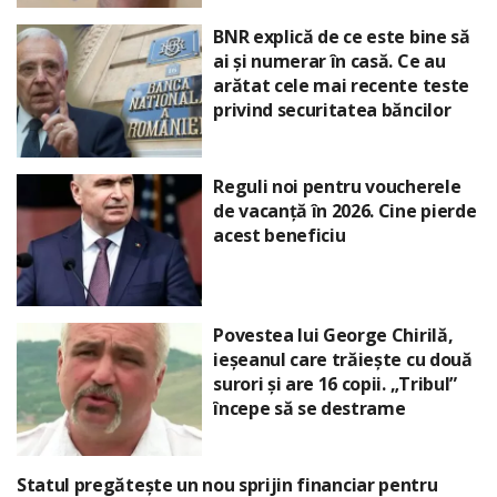
BNR explică de ce este bine să
ai și numerar în casă. Ce au
arătat cele mai recente teste
privind securitatea băncilor
Reguli noi pentru voucherele
de vacanță în 2026. Cine pierde
acest beneficiu
Povestea lui George Chirilă,
ieșeanul care trăiește cu două
surori și are 16 copii. „Tribul”
începe să se destrame
Statul pregătește un nou sprijin financiar pentru