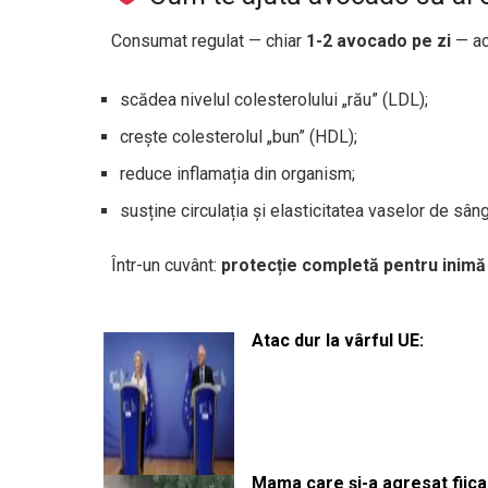
Consumat regulat — chiar
1-2 avocado pe zi
— ac
scădea nivelul colesterolului „rău” (LDL);
crește colesterolul „bun” (HDL);
reduce inflamația din organism;
susține circulația și elasticitatea vaselor de sân
Într-un cuvânt:
protecție completă pentru inimă
Atac dur la vârful UE:
Mama care și-a agresat fiica 