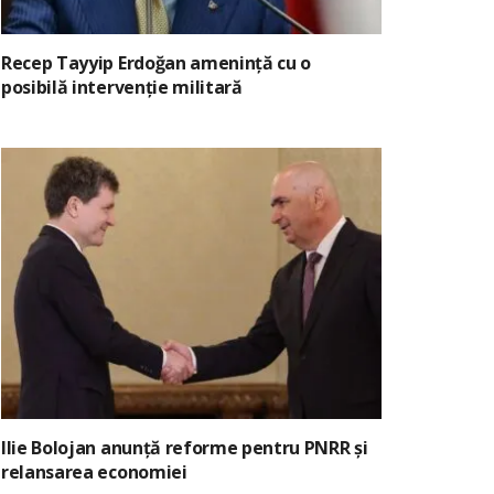
Recep Tayyip Erdoğan amenință cu o
posibilă intervenție militară
Ilie Bolojan anunță reforme pentru PNRR și
relansarea economiei