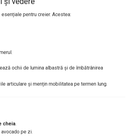
ii și vedere
esențiale pentru creier. Acestea:
merul.
ează ochii de lumina albastră și de îmbătrânirea
le articulare și mențin mobilitatea pe termen lung.
 cheia
.
 avocado pe zi.