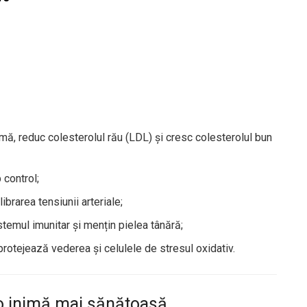
mă, reduc colesterolul rău (LDL) și cresc colesterolul bun
 control;
brarea tensiunii arteriale;
temul imunitar și mențin pielea tânără;
protejează vederea și celulele de stresul oxidativ.
o inimă mai sănătoasă