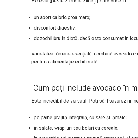
Excesul (peste 3 fructe zilnic) poate duce la:
un aport caloric prea mare;
disconfort digestiv;
dezechilibru în dietă, dacă este consumat în locu
Varietatea rămâne esențială: combină avocado c
pentru o alimentație echilibrată.
️ Cum poți include avocado în me
Este incredibil de versatil! Poți să-l savurezi în n
pe pâine prăjită integrală, cu sare și lămâie;
în salate, wrap-uri sau boluri cu cereale;