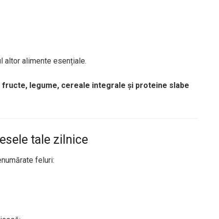
l altor alimente esențiale.
u
fructe, legume, cereale integrale și proteine slabe
sele tale zilnice
enumărate feluri: