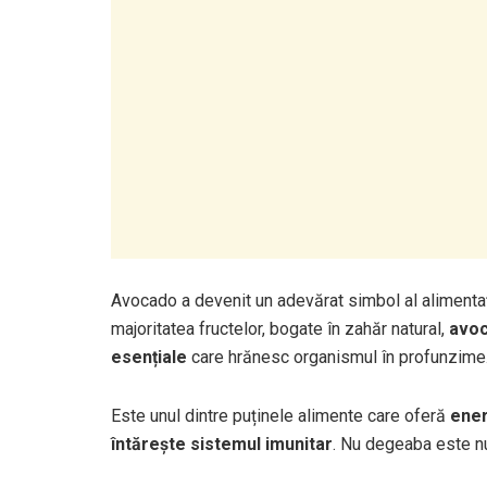
Avocado a devenit un adevărat simbol al alimenta
majoritatea fructelor, bogate în zahăr natural,
avoc
esențiale
care hrănesc organismul în profunzime
Este unul dintre puținele alimente care oferă
ener
întărește sistemul imunitar
. Nu degeaba este num