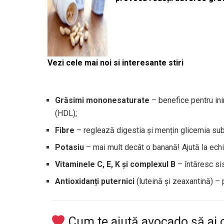
Vezi cele mai noi si interesante stiri
Grăsimi mononesaturate
– benefice pentru ini
(HDL);
Fibre
– reglează digestia și mențin glicemia sub
Potasiu
– mai mult decât o banană! Ajută la echili
Vitaminele C, E, K și complexul B
– întăresc sis
Antioxidanți puternici
(luteină și zeaxantină) – 
Cum te ajută avocado să ai 