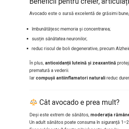
Beneficii pentru creier, articulaț
Avocado este o sursă excelentă de grăsimi bune, 
îmbunătățesc memoria și concentrarea;
susțin sănătatea neuronilor;
reduc riscul de boli degenerative, precum Alzhei
În plus,
antioxidanții luteină și zeaxantină
protej
prematură a vederii.
Iar
compușii antiinflamatori naturali
reduc dureri
Cât avocado e prea mult?
Deși este extrem de sănătos,
moderația rămâne
Un adult sănătos poate consuma în siguranță 1–2