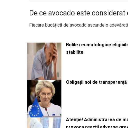
De ce avocado este considerat 
Fiecare bucățică de avocado ascunde o adevărată
Bolile reumatologice eligibi
stabilite
Obligații noi de transparenț
Atenție! Administrarea de 
provoca reacții adverse gra