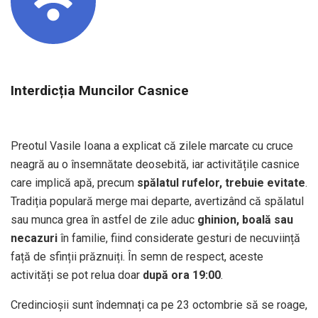
Interdicția Muncilor Casnice
Preotul Vasile Ioana a explicat că zilele marcate cu cruce
neagră au o însemnătate deosebită, iar activitățile casnice
care implică apă, precum
spălatul rufelor, trebuie evitate
.
Tradiția populară merge mai departe, avertizând că spălatul
sau munca grea în astfel de zile aduc
ghinion, boală sau
necazuri
în familie, fiind considerate gesturi de necuviință
față de sfinții prăznuiți. În semn de respect, aceste
activități se pot relua doar
după ora 19:00
.
Credincioșii sunt îndemnați ca pe 23 octombrie să se roage,