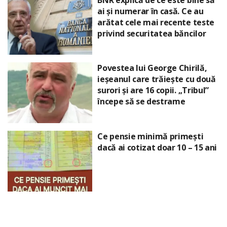
ai și numerar în casă. Ce au
arătat cele mai recente teste
privind securitatea băncilor
Povestea lui George Chirilă,
ieșeanul care trăiește cu două
surori și are 16 copii. „Tribul”
începe să se destrame
Ce pensie minimă primești
dacă ai cotizat doar 10 – 15 ani