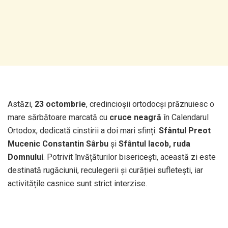
Astăzi,
23 octombrie
, credincioșii ortodocși prăznuiesc o
mare sărbătoare marcată cu
cruce neagră
în Calendarul
Ortodox, dedicată cinstirii a doi mari sfinți:
Sfântul Preot
Mucenic Constantin Sârbu
și
Sfântul Iacob, ruda
Domnului
. Potrivit învățăturilor bisericești, această zi este
destinată rugăciunii, reculegerii și curăției sufletești, iar
activitățile casnice sunt strict interzise.