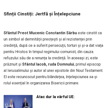
Sfinții Cinstiți: Jertfă și Înțelepciune
Sfântul Preot Mucenic Constantin Sârbu
este cinstit ca
un simbol al demnității preoțești și al rezistenței prin
credință, după ce a suferit persecuții, torturi și și-a dat viața
pentru Hristos în timpul regimului comunist, din cauza
refuzului său de a renunța la credință. În aceeași zi, este
prăznuit și
Sfântul Iacob, ruda Domnului
, primul episcop
al Ierusalimului și autor al unei epistole din Noul Testament.
El este recunoscut pentru blândețea, înțelepciunea sa și
rolul esențial în organizarea Bisericii primare.
Atac dur la vârful UE: