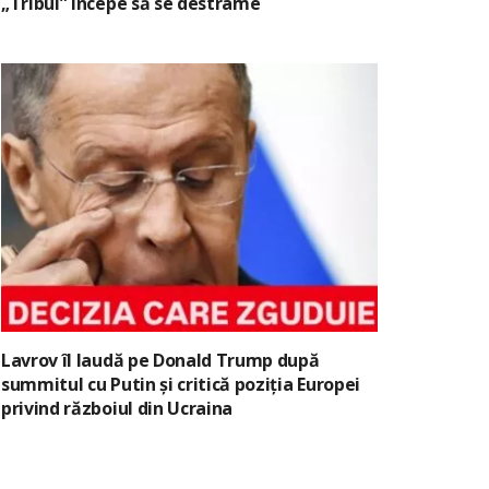
„Tribul” începe să se destrame
Lavrov îl laudă pe Donald Trump după
summitul cu Putin și critică poziția Europei
privind războiul din Ucraina