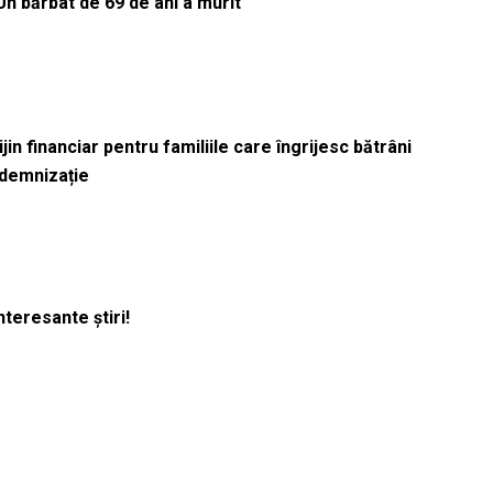
Un bărbat de 69 de ani a murit
in financiar pentru familiile care îngrijesc bătrâni
ndemnizație
nteresante știri!