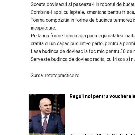
Scoate dovleacul si paseaza-l in robotul de bucata
Combina-l apoi cu laptele, smantana pentru frisca,
Toarna compozitia in forme de budinca termoreziste
incapatoare.
Pe langa forme toarna apa pana la jumatatea inaltim
cratita cu un capac pus intr-o parte, pentru a permit
Lasa budinca de dovleac la foc mic pentru 30 de m
Serveste budinca de dovleac racita, cu frisca si nu
Sursa: retetepractice.ro
Reguli noi pentru voucherele