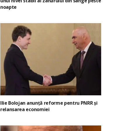
unui nivel stabil al zahărului din sânge peste
noapte
Ilie Bolojan anunță reforme pentru PNRR și
relansarea economiei