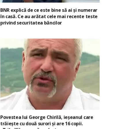
BNR explică de ce este bine să ai și numerar
în casă. Ce au arătat cele mai recente teste
privind securitatea băncilor
Povestea lui George Chirilă, ieșeanul care
trăiește cu două surori și are 16 copii.