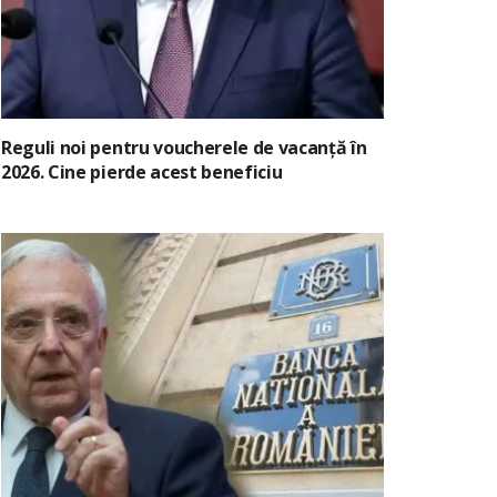
Reguli noi pentru voucherele de vacanță în
2026. Cine pierde acest beneficiu