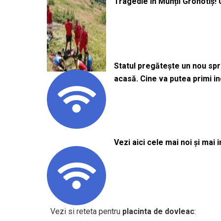
Tragedie în Munții Grohotiș! 
Statul pregătește un nou sprij
acasă. Cine va putea primi i
Vezi aici cele mai noi și mai i
Vezi si reteta pentru
placinta de dovleac
: