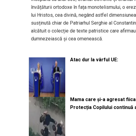
învățăturii ortodoxe în fața monotelismului, o ere
lui Hristos, cea divină, negând astfel dimensiune
susținută chiar de Patriarhul Serghie al Constanti
alcătuit o colecție de texte patristice care afirmau
dumnezeiască și cea omenească.
Atac dur la vârful UE:
Mama care și-a agresat fiica 
Protecția Copilului continuă