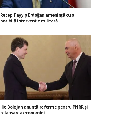
Recep Tayyip Erdoğan amenință cu o
posibilă intervenție militară
Ilie Bolojan anunță reforme pentru PNRR și
relansarea economiei