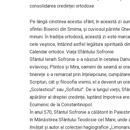
consolidarea credinței ortodoxe.
Pe lângă cinstirea acestui sfânt, în această zi sun
sfintei Biserici din Smirna, și cuviosul părinte G
minuni. În tradiția ortodoxă, această zi este marca
cele veșnice, întărind astfel legătura spirituală dintr
Calendar ortodox. Viața Sfântului Sofronie
Sfântul Ierarh Sofronie s-a născut în cetatea Damasc
evlavioși, Plintos și Mira, oameni de seamă ai orașu
tinerețe s-a remarcat prin înțelepciune, cumpătare
Scripturi, cât și filosofia vremii, el a devenit un o
„Scolasticul” sau „Sofistul”. De-a lungul vieții, Sfâ
apărător al dreptei credințe, luptând împotriva ere
Ecumenic de la Constantinopol.
În anul 570, Sfântul Sofronie a călătorit în Palestin
în Mănăstirea Sfântului Teodosie cel Mare, unde 
învățat și autor al colecției hagiografice „Limona