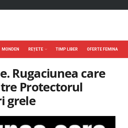
MONDEN
REȚETE
TIMP LIBER
OFERTE FEMINA
ie. Rugaciunea care
atre Protectorul
i grele