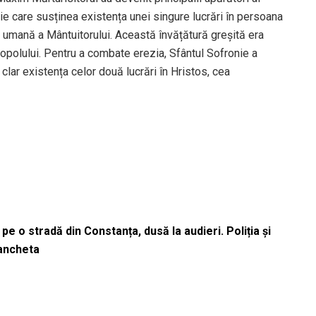
zie care susținea existența unei singure lucrări în persoana
a umană a Mântuitorului. Această învățătură greșită era
nopolului. Pentru a combate erezia, Sfântul Sofronie a
 clar existența celor două lucrări în Hristos, cea
pe o stradă din Constanța, dusă la audieri. Poliția și
 ancheta