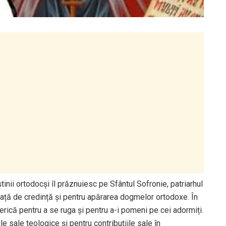
inii ortodocși îl prăznuiesc pe Sfântul Sofronie, patriarhul
ață de credință și pentru apărarea dogmelor ortodoxe. În
erică pentru a se ruga și pentru a-i pomeni pe cei adormiți.
e sale teologice și pentru contribuțiile sale în