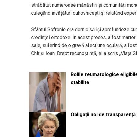
străbătut numeroase mănăstiri și comunități monah
culegând învățături duhovnicești și relatând experien
Sfântul Sofronie era dornic să își aprofundeze cu
credinței ortodoxe. În acest proces, a fost martor l
sale, suferind de o gravă afecțiune oculară, a fost 
Chir și Ioan. Drept recunoștință, el a scris „Viața Sf
Bolile reumatologice eligibi
stabilite
Obligații noi de transparenț