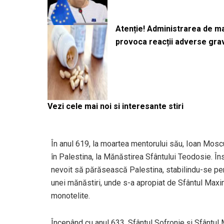
Atenție! Administrarea de 
provoca reacții adverse gra
Vezi cele mai noi si interesante stiri
În anul 619, la moartea mentorului său, Ioan Moscu
în Palestina, la Mănăstirea Sfântului Teodosie. În
nevoit să părăsească Palestina, stabilindu-se pen
unei mănăstiri, unde s-a apropiat de Sfântul Maxim 
monotelite.
Începând cu anul 633, Sfântul Sofronie și Sfântul M