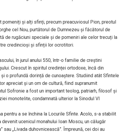
t pomeniți și alți sfinți, precum preacuviosul Pion, preotul
heorghe cel Nou, purtătorul de Dumnezeu și făcătorul de
tă de rugăciuni speciale și de pomeniri ale celor trecuți la
e credincioși și sfinții lor ocrotitori.
ului, în jurul anului 550, într-o familie de creștini
lui. Crescut în spiritul credinței ortodoxe, încă din
 și o profundă dorință de cunoaștere. Studiind atât Sfintele
rator apreciat și un om de cultură, fiind supranumit
ntul Sofronie a fost un important teolog, patriarh, filosof și
ziei monotelite, condamnată ulterior la Sinodul VI
a pentru a se închina la Locurile Sfinte. Acolo, s-a stabilit
a devenit ucenicul monahului Ioan Moscu, un călugăr
riu” sau „Livada duhovnicească”. Împreună, cei doi au