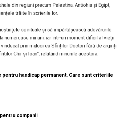
ale din regiuni precum Palestina, Antiohia și Egipt,
țele trăite în scrierile lor.
noștințele spirituale și să împărtășească adevărurile
a numeroase minuni, iar într-un moment dificil al vieții
vindecat prin mijlocirea Sfinților Doctori fără de arginți
inților Chir și Ioan”, relatând minunile acestora.
le pentru handicap permanent. Care sunt criteriile
ă pentru companii