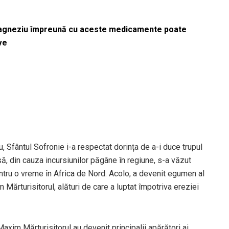
magneziu împreună cu aceste medicamente poate
ve
, Sfântul Sofronie i-a respectat dorința de a-i duce trupul
să, din cauza incursiunilor păgâne în regiune, s-a văzut
tru o vreme în Africa de Nord. Acolo, a devenit egumen al
Mărturisitorul, alături de care a luptat împotriva ereziei
axim Mărturisitorul au devenit principalii apărători ai