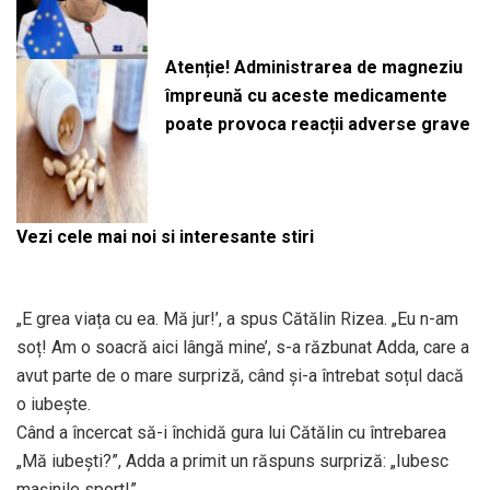
Atenție! Administrarea de magneziu
împreună cu aceste medicamente
poate provoca reacții adverse grave
Vezi cele mai noi si interesante stiri
„E grea viața cu ea. Mă jur!’, a spus Cătălin Rizea. „Eu n-am
soț! Am o soacră aici lângă mine’, s-a răzbunat Adda, care a
avut parte de o mare surpriză, când și-a întrebat soțul dacă
o iubește.
Când a încercat să-i închidă gura lui Cătălin cu întrebarea
„Mă iubești?”, Adda a primit un răspuns surpriză: „Iubesc
mașinile sport!”.