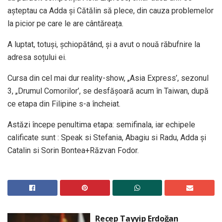
așteptau ca Adda și Cătălin să plece, din cauza problemelor
la picior pe care le are cântăreața.
A luptat, totuși, șchiopătând, și a avut o nouă răbufnire la
adresa soțului ei.
Cursa din cel mai dur reality-show, „Asia Express’, sezonul
3, „Drumul Comorilor’, se desfășoară acum în Taiwan, după
ce etapa din Filipine s-a încheiat.
Astăzi începe penultima etapa: semifinala, iar echipele
calificate sunt : Speak si Stefania, Abagiu si Radu, Adda și
Catalin si Sorin Bontea+Răzvan Fodor.
Recep Tayyip Erdoğan