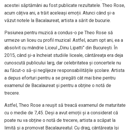
acestei săptămâni au fost publicate rezultatele. Theo Rose,
acum câțiva ani, a trăit aceleași emoții. Atunci când și-a
văzut notele la Bacalaureat, artista a sărit de bucurie.
Pasiunea pentru muzică a condus-o pe Theo Rose să
urmeze un liceu cu profil muzical. Astfel, acum opt ani, ea a
absolvit cu mândrie Liceul „Dinu Lipatti” din București. În
2015, când și-a încheiat studiile liceale, cântăreața era deja
cunoscută publicului larg, dar celebritatea și concertele nu
au făcut-o să-și neglijeze responsabilitățile școlare. Artista
a depus eforturi pentru a se pregăti cât mai bine pentru
examenul de Bacalaureat și pentru a obține o notă de
trecere.
Astfel, Theo Rose a reușit să treacă examenul de maturitate
cu o medie de 7,45. Deși a avut emoții și a considerat că
poate nu va obține o notă de trecere, artista a scăpat la
limită și a promovat Bacalaureatul. Cu drag, cântăreața își