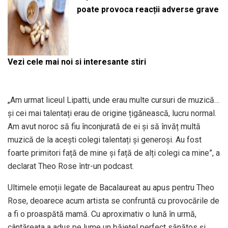
poate provoca reacții adverse grave
Vezi cele mai noi si interesante stiri
„Am urmat liceul Lipatti, unde erau multe cursuri de muzică…
și cei mai talentați erau de origine țigănească, lucru normal.
Am avut noroc să fiu înconjurată de ei și să învăț multă
muzică de la acești colegi talentați și generoși. Au fost
foarte primitori față de mine și față de alți colegi ca mine”, a
declarat Theo Rose într-un podcast.
Ultimele emoții legate de Bacalaureat au apus pentru Theo
Rose, deoarece acum artista se confruntă cu provocările de
a fi o proaspătă mamă. Cu aproximativ o lună în urmă,
cântăreața a adus pe lume un băiețel perfect sănătos și