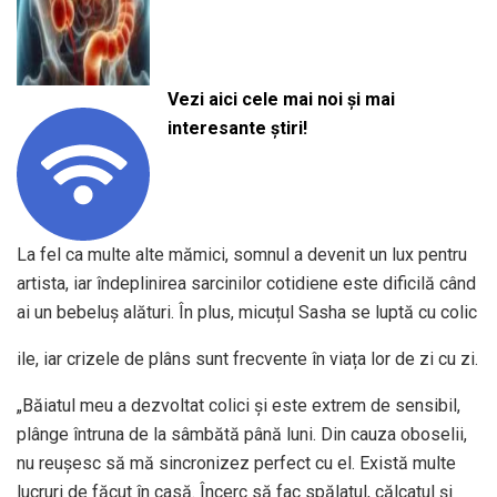
Vezi aici cele mai noi și mai
interesante știri!
La fel ca multe alte mămici, somnul a devenit un lux pentru
artista, iar îndeplinirea sarcinilor cotidiene este dificilă când
ai un bebeluș alături. În plus, micuțul Sasha se luptă cu colic
ile, iar crizele de plâns sunt frecvente în viața lor de zi cu zi.
„Băiatul meu a dezvoltat colici și este extrem de sensibil,
plânge întruna de la sâmbătă până luni. Din cauza oboselii,
nu reușesc să mă sincronizez perfect cu el. Există multe
lucruri de făcut în casă. Încerc să fac spălatul, călcatul și