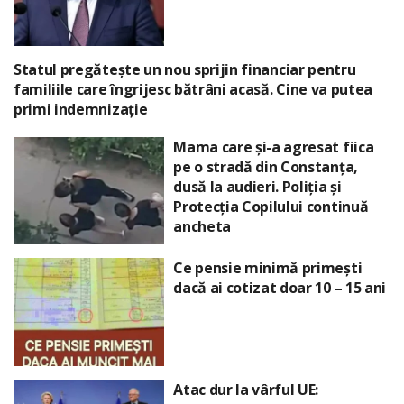
Statul pregătește un nou sprijin financiar pentru
familiile care îngrijesc bătrâni acasă. Cine va putea
primi indemnizație
Mama care și-a agresat fiica
pe o stradă din Constanța,
dusă la audieri. Poliția și
Protecția Copilului continuă
ancheta
Ce pensie minimă primești
dacă ai cotizat doar 10 – 15 ani
Atac dur la vârful UE: