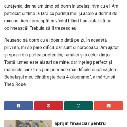
curățenia, dar nu am timp să dorm în același ritm cu el. Am
petrecut și timp la țară cu părinții mei și acolo a dormit de
minune. Aerul proaspăt și vântul blând l-au ajutat să se
odihnească! Trebuia să îl trezesc eu!
Reușesc să dorm cu el doar o dată pe zi. În această
privință, mi se pare dificil, dar sunt și norocoasă. Am ajutor
și sprijin din partea prietenilor, familiei și a celor din jur.
Toată lumea este alături de mine, dar înțeleg perfect și
mămicile care trec prin perioade mai dificile după naștere.
Bebelușul meu cântărește deja 4 kilograme”, a mărturisit
Theo Rose.
Sprijin financiar pentru