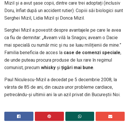
Mizil și a avut șase copii, dintre care trei adoptați (inclusiv
Doru, înfiat după un accident rutier). Copiii săi biologici sunt
Serghei Mizil, Lidia Mizil și Donca Mizil.
Serghei Mizil a povestit despre avantajele pe care le avea
ca fiu de demnitar: „Aveam vilă la Snagov, aveam o Dacie
mai specială cu număr mic și nu se luau milițienii de mine.”
Familia beneficia de acces la
case de comenzi speciale
,
de unde puteau procura produse de lux rare în regimul
comunist, precum
whisky
și
țigări mai bune
.
Paul Niculescu-Mizil a decedat pe 5 decembrie 2008, la
vârsta de 85 de ani, din cauza unor probleme cardiace,
petrecându-și ultimii ani la un azil privat din Bucureștii Noi.