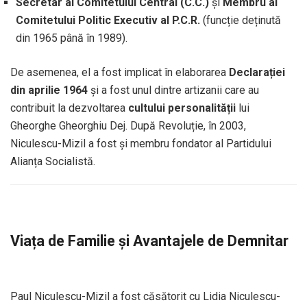
Secretar al Comitetului Central (C.C.)
și
Membru al
Comitetului Politic Executiv al P.C.R.
(funcție deținută
din 1965 până în 1989).
De asemenea, el a fost implicat în elaborarea
Declarației
din aprilie 1964
și a fost unul dintre artizanii care au
contribuit la dezvoltarea
cultului personalității
lui
Gheorghe Gheorghiu Dej. După Revoluție, în 2003,
Niculescu-Mizil a fost și membru fondator al Partidului
Alianța Socialistă.
Viața de Familie și Avantajele de Demnitar
Paul Niculescu-Mizil a fost căsătorit cu Lidia Niculescu-