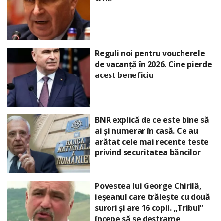
Reguli noi pentru voucherele
de vacanță în 2026. Cine pierde
acest beneficiu
BNR explică de ce este bine să
ai și numerar în casă. Ce au
arătat cele mai recente teste
privind securitatea băncilor
Povestea lui George Chirilă,
ieșeanul care trăiește cu două
surori și are 16 copii. „Tribul”
începe să se destrame