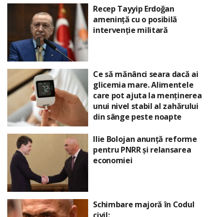
Recep Tayyip Erdoğan
amenință cu o posibilă
intervenție militară
Ce să mănânci seara dacă ai
glicemia mare. Alimentele
care pot ajuta la menținerea
unui nivel stabil al zahărului
din sânge peste noapte
Ilie Bolojan anunță reforme
pentru PNRR și relansarea
economiei
Schimbare majoră în Codul
civil: