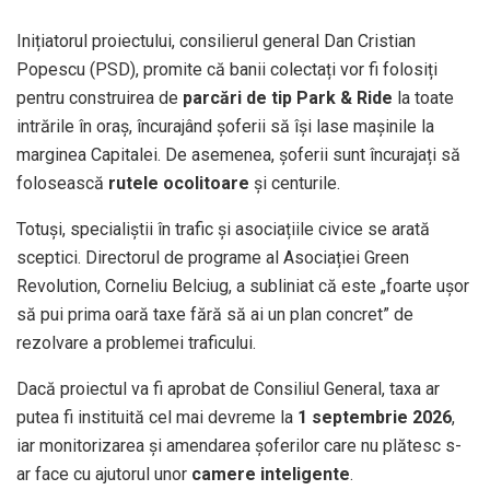
Inițiatorul proiectului, consilierul general Dan Cristian
Popescu (PSD), promite că banii colectați vor fi folosiți
pentru construirea de
parcări de tip Park & Ride
la toate
intrările în oraș, încurajând șoferii să își lase mașinile la
marginea Capitalei. De asemenea, șoferii sunt încurajați să
folosească
rutele ocolitoare
și centurile.
Totuși, specialiștii în trafic și asociațiile civice se arată
sceptici. Directorul de programe al Asociației Green
Revolution, Corneliu Belciug, a subliniat că este „foarte ușor
să pui prima oară taxe fără să ai un plan concret” de
rezolvare a problemei traficului.
Dacă proiectul va fi aprobat de Consiliul General, taxa ar
putea fi instituită cel mai devreme la
1 septembrie 2026
,
iar monitorizarea și amendarea șoferilor care nu plătesc s-
ar face cu ajutorul unor
camere inteligente
.