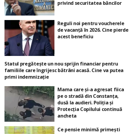
privind securitatea băncilor
Reguli noi pentru voucherele
de vacanță în 2026. Cine pierde
acest beneficiu
Statul pregătește un nou sprijin financiar pentru
familiile care îngrijesc bătrâni acasă. Cine va putea
primi indemnizație
Mama care și-a agresat fiica
pe o stradă din Constanța,
dusă la audieri. Poliția și
Protecția Copilului continuă
ancheta
Ce pensie minimă primești