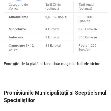
Categorie de
Tarif Zilnic
Tarif Anual
Vehicul
(estimat)
(estimat)
Autoturisme
3,5 – 6 Euro/zi
50 – 100
Euro/an
Microbuze
4 Euro/zi
320 Euro/an
Autocare
7 Euro/zi
560 Euro/an
Camioane (> 12
11 Euro/zi
Peste 1.200
tone)
Euro/an
Excepție
de la plată ar face doar mașinile
full electrice
.
Promisiunile Municipalității și Scepticismul
Specialiștilor