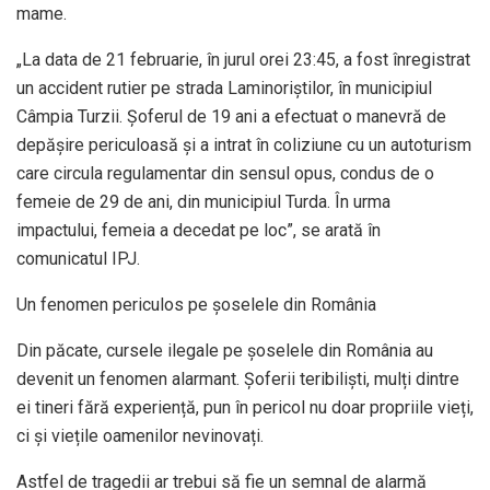
mame.
„La data de 21 februarie, în jurul orei 23:45, a fost înregistrat
un accident rutier pe strada Laminoriștilor, în municipiul
Câmpia Turzii. Șoferul de 19 ani a efectuat o manevră de
depășire periculoasă și a intrat în coliziune cu un autoturism
care circula regulamentar din sensul opus, condus de o
femeie de 29 de ani, din municipiul Turda. În urma
impactului, femeia a decedat pe loc”, se arată în
comunicatul IPJ.
Un fenomen periculos pe șoselele din România
Din păcate, cursele ilegale pe șoselele din România au
devenit un fenomen alarmant. Șoferii teribiliști, mulți dintre
ei tineri fără experiență, pun în pericol nu doar propriile vieți,
ci și viețile oamenilor nevinovați.
Astfel de tragedii ar trebui să fie un semnal de alarmă