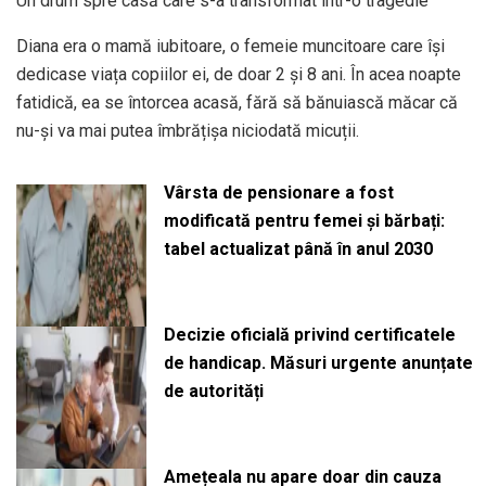
Un drum spre casă care s-a transformat într-o tragedie
Diana era o mamă iubitoare, o femeie muncitoare care își
dedicase viața copiilor ei, de doar 2 și 8 ani. În acea noapte
fatidică, ea se întorcea acasă, fără să bănuiască măcar că
nu-și va mai putea îmbrățișa niciodată micuții.
Vârsta de pensionare a fost
modificată pentru femei și bărbați:
tabel actualizat până în anul 2030
Decizie oficială privind certificatele
de handicap. Măsuri urgente anunțate
de autorități
Amețeala nu apare doar din cauza