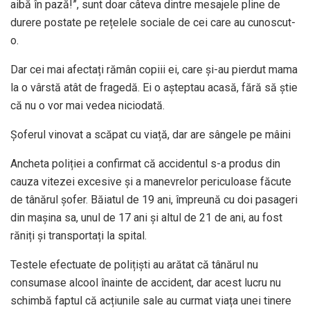
aibă în pază!”, sunt doar câteva dintre mesajele pline de
durere postate pe rețelele sociale de cei care au cunoscut-
o.
Dar cei mai afectați rămân copiii ei, care și-au pierdut mama
la o vârstă atât de fragedă. Ei o așteptau acasă, fără să știe
că nu o vor mai vedea niciodată.
Șoferul vinovat a scăpat cu viață, dar are sângele pe mâini
Ancheta poliției a confirmat că accidentul s-a produs din
cauza vitezei excesive și a manevrelor periculoase făcute
de tânărul șofer. Băiatul de 19 ani, împreună cu doi pasageri
din mașina sa, unul de 17 ani și altul de 21 de ani, au fost
răniți și transportați la spital.
Testele efectuate de polițiști au arătat că tânărul nu
consumase alcool înainte de accident, dar acest lucru nu
schimbă faptul că acțiunile sale au curmat viața unei tinere