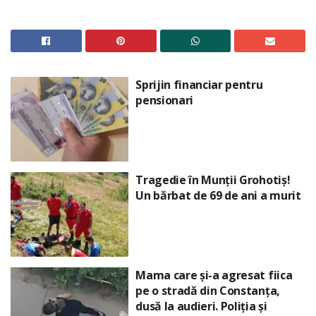
Sprijin financiar pentru
pensionari
Tragedie în Munții Grohotiș!
Un bărbat de 69 de ani a murit
Mama care și-a agresat fiica
pe o stradă din Constanța,
dusă la audieri. Poliția și