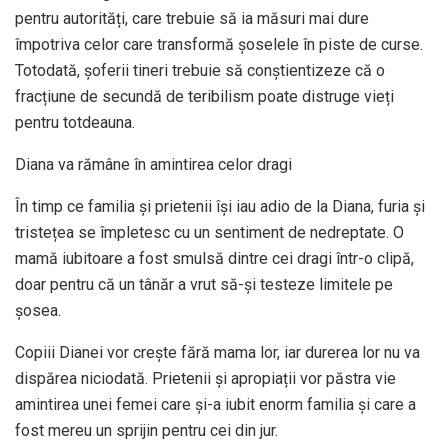
pentru autorități, care trebuie să ia măsuri mai dure
împotriva celor care transformă șoselele în piste de curse.
Totodată, șoferii tineri trebuie să conștientizeze că o
fracțiune de secundă de teribilism poate distruge vieți
pentru totdeauna.
Diana va rămâne în amintirea celor dragi
În timp ce familia și prietenii își iau adio de la Diana, furia și
tristețea se împletesc cu un sentiment de nedreptate. O
mamă iubitoare a fost smulsă dintre cei dragi într-o clipă,
doar pentru că un tânăr a vrut să-și testeze limitele pe
șosea.
Copiii Dianei vor crește fără mama lor, iar durerea lor nu va
dispărea niciodată. Prietenii și apropiații vor păstra vie
amintirea unei femei care și-a iubit enorm familia și care a
fost mereu un sprijin pentru cei din jur.