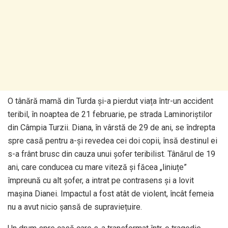
O tânără mamă din Turda și-a pierdut viața într-un accident
teribil, în noaptea de 21 februarie, pe strada Laminoriștilor
din Câmpia Turzii. Diana, în vârstă de 29 de ani, se îndrepta
spre casă pentru a-și revedea cei doi copii, însă destinul ei
s-a frânt brusc din cauza unui șofer teribilist. Tânărul de 19
ani, care conducea cu mare viteză și făcea „liniuțe”
împreună cu alt șofer, a intrat pe contrasens și a lovit
mașina Dianei. Impactul a fost atât de violent, încât femeia
nu a avut nicio șansă de supraviețuire.