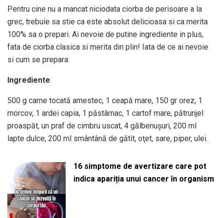
Pentru cine nu a mancat niciodata ciorba de perisoare a la
grec, trebuie sa stie ca este absolut delicioasa si ca merita
100% sa o prepari. Ai nevoie de putine ingrediente in plus,
fata de ciorba clasica si merita din plin! Iata de ce ai nevoie
si cum se prepara:
Ingrediente
:
500 g carne tocată amestec, 1 ceapă mare, 150 gr orez, 1
morcov, 1 ardei capia, 1 păstârnac, 1 cartof mare, pătrunjel
proaspăt, un praf de cimbru uscat, 4 gălbenuşuri, 200 ml
lapte dulce, 200 ml smântână de gătit, oţet, sare, piper, ulei.
16 simptome de avertizare care pot
indica apariția unui cancer în organism