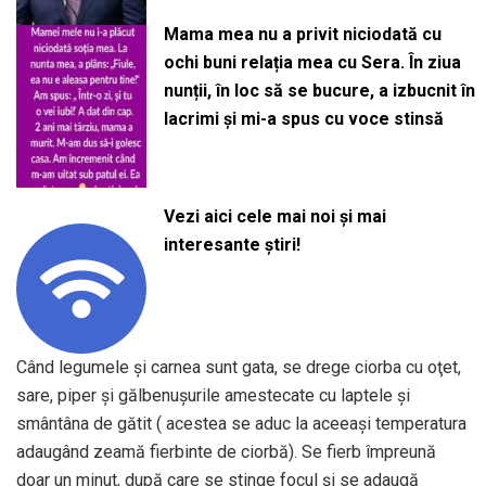
Mama mea nu a privit niciodată cu
ochi buni relația mea cu Sera. În ziua
nunții, în loc să se bucure, a izbucnit în
lacrimi și mi-a spus cu voce stinsă
Vezi aici cele mai noi și mai
interesante știri!
Când legumele şi carnea sunt gata, se drege ciorba cu oţet,
sare, piper şi gălbenuşurile amestecate cu laptele şi
smântâna de gătit ( acestea se aduc la aceeaşi temperatura
adaugând zeamă fierbinte de ciorbă). Se fierb împreună
doar un minut, după care se stinge focul şi se adaugă