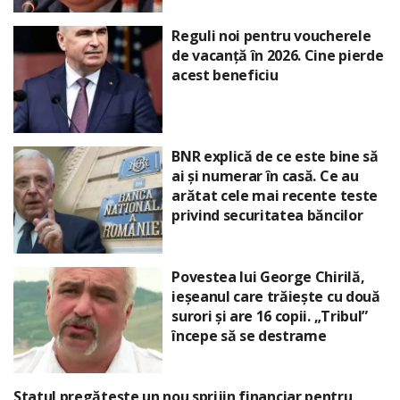
Reguli noi pentru voucherele
de vacanță în 2026. Cine pierde
acest beneficiu
BNR explică de ce este bine să
ai și numerar în casă. Ce au
arătat cele mai recente teste
privind securitatea băncilor
Povestea lui George Chirilă,
ieșeanul care trăiește cu două
surori și are 16 copii. „Tribul”
începe să se destrame
Statul pregătește un nou sprijin financiar pentru