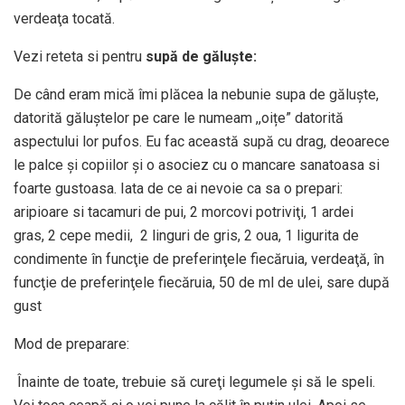
verdeaţa tocată.
Vezi reteta si pentru
supă de găluște:
De când eram mică îmi plăcea la nebunie supa de găluște,
datorită găluștelor pe care le numeam ,,oițe” datorită
aspectului lor pufos. Eu fac această supă cu drag, deoarece
le palce și copiilor și o asociez cu o mancare sanatoasa si
foarte gustoasa. Iata de ce ai nevoie ca sa o prepari:
aripioare si tacamuri de pui, 2 morcovi potriviţi, 1 ardei
gras, 2 cepe medii, 2 linguri de gris, 2 oua, 1 ligurita de
condimente în funcţie de preferinţele fiecăruia, verdeaţă, în
funcţie de preferinţele fiecăruia, 50 de ml de ulei, sare după
gust
Mod de preparare:
Înainte de toate, trebuie să cureţi legumele şi să le speli.