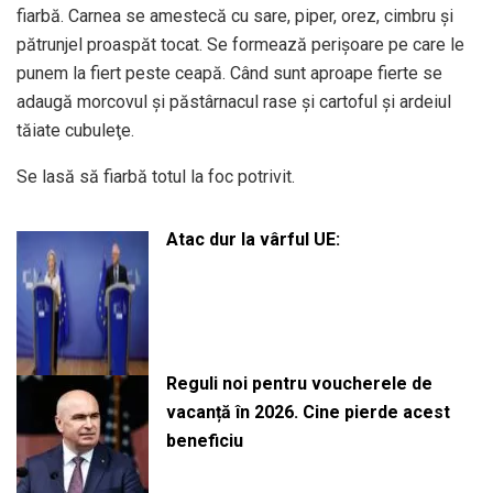
fiarbă. Carnea se amestecă cu sare, piper, orez, cimbru şi
pătrunjel proaspăt tocat. Se formează perişoare pe care le
punem la fiert peste ceapă. Când sunt aproape fierte se
adaugă morcovul şi păstârnacul rase şi cartoful şi ardeiul
tăiate cubuleţe.
Se lasă să fiarbă totul la foc potrivit.
Atac dur la vârful UE:
Reguli noi pentru voucherele de
vacanță în 2026. Cine pierde acest
beneficiu