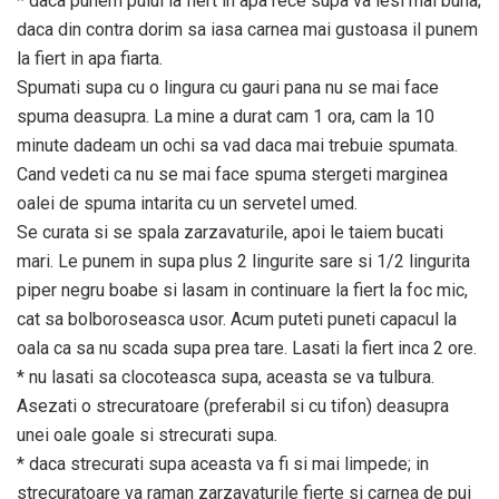
* daca punem puiul la fiert in apa rece supa va iesi mai buna;
daca din contra dorim sa iasa carnea mai gustoasa il punem
la fiert in apa fiarta.
Spumati supa cu o lingura cu gauri pana nu se mai face
spuma deasupra. La mine a durat cam 1 ora, cam la 10
minute dadeam un ochi sa vad daca mai trebuie spumata.
Cand vedeti ca nu se mai face spuma stergeti marginea
oalei de spuma intarita cu un servetel umed.
Se curata si se spala zarzavaturile, apoi le taiem bucati
mari. Le punem in supa plus 2 lingurite sare si 1/2 lingurita
piper negru boabe si lasam in continuare la fiert la foc mic,
cat sa bolboroseasca usor. Acum puteti puneti capacul la
oala ca sa nu scada supa prea tare. Lasati la fiert inca 2 ore.
* nu lasati sa clocoteasca supa, aceasta se va tulbura.
Asezati o strecuratoare (preferabil si cu tifon) deasupra
unei oale goale si strecurati supa.
* daca strecurati supa aceasta va fi si mai limpede; in
strecuratoare va raman zarzavaturile fierte si carnea de pui