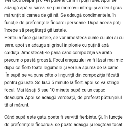
Vei toca ceapă şi o vei pune la călit în puţin ulei. Apoi se
adaugă apă şi sarea, se pun morcovii întregi şi ardeiul gras
mărunţit și carnea de găină. Se adaugă condimentele, în
funcţie de preferinţele fiecărei persoane. După aceea poţi
începe să pregăteşti găluştele.
Pentru a face găluştele, se vor amesteca ouale cu ulei si cu
sare, apoi se adauga şi grisul in ploaie cu puţină apă
călduţă. Amestecaţi-le până când compoziţia va arată
precum o pastă groasă. Focul aragazului va fi lăsat mai mic
după ce fierb toate legumele şi vei lua spuma de la carne.
În supă se va pune câte o linguriţă din compoziţia făcută
pentru găluşte. Se lasă 5 minute la fiert, apoi se va stinge
focul. Mai lăsaţi 5 sau 10 minute supă cu un capac
deasupra. Apoi se adaugă verdeaţă, de preferat pătrunjelul
tăiat mărunt.
Când supă este gata, poate fi servită fierbinte. Şi, în funcţie
de preferinţele fiecăruia, se poate adaugă şi leuştean tocat