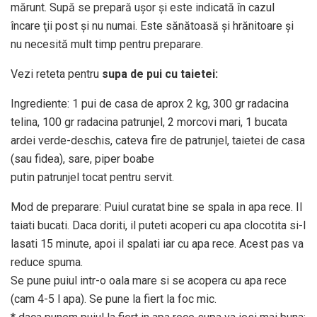
mărunt. Supă se prepară uşor şi este indicată în cazul
încare ţii post şi nu numai. Este sănătoasă şi hrănitoare şi
nu necesită mult timp pentru preparare.
Vezi reteta pentru
supa de pui cu taietei:
Ingrediente: 1 pui de casa de aprox 2 kg, 300 gr radacina
telina, 100 gr radacina patrunjel, 2 morcovi mari, 1 bucata
ardei verde-deschis, cateva fire de patrunjel, taietei de casa
(sau fidea), sare, piper boabe
putin patrunjel tocat pentru servit.
Mod de preparare: Puiul curatat bine se spala in apa rece. Il
taiati bucati. Daca doriti, il puteti acoperi cu apa clocotita si-l
lasati 15 minute, apoi il spalati iar cu apa rece. Acest pas va
reduce spuma.
Se pune puiul intr-o oala mare si se acopera cu apa rece
(cam 4-5 l apa). Se pune la fiert la foc mic.