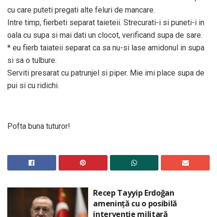
cu care puteti pregati alte feluri de mancare.
Intre timp, fierbeti separat taieteii. Strecurati-i si puneti-i in
oala cu supa si mai dati un clocot, verificand supa de sare.
* eu fierb taiateii separat ca sa nu-si lase amidonul in supa
si sa o tulbure.
Serviti presarat cu patrunjel si piper. Mie imi place supa de
pui si cu ridichi.
Pofta buna tuturor!
Recep Tayyip Erdoğan
amenință cu o posibilă
intervenție militară