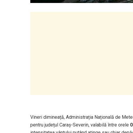
Vineri dimineață, Administrația Națională de Met
pentru județul Caraș-Severin, valabilă între orele
0
intensitatea vântului putând atinge sau chiar depă