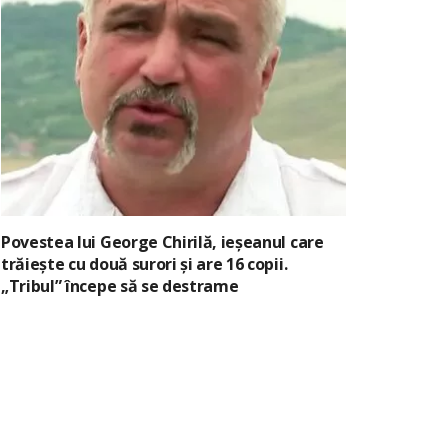
Povestea lui George Chirilă, ieșeanul care
trăiește cu două surori și are 16 copii.
„Tribul” începe să se destrame