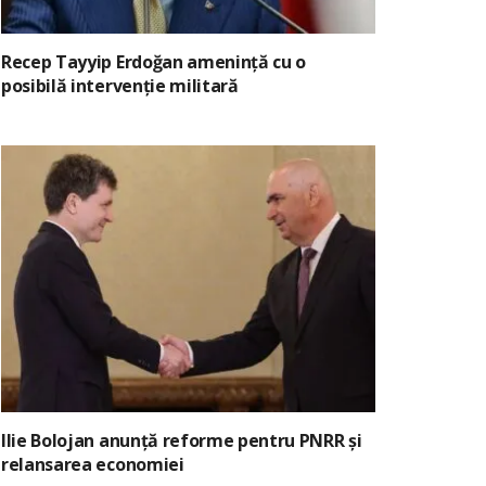
Recep Tayyip Erdoğan amenință cu o
posibilă intervenție militară
Ilie Bolojan anunță reforme pentru PNRR și
relansarea economiei