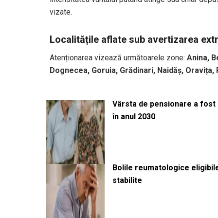
vizate.
Localitățile aflate sub avertizarea ex
Atenționarea vizează următoarele zone:
Anina, B
Dognecea, Goruia, Grădinari, Naidăș, Oravița, 
Vârsta de pensionare a fost m
în anul 2030
Bolile reumatologice eligibi
stabilite