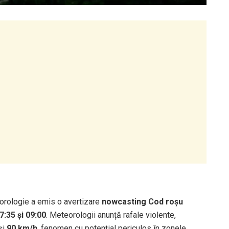
eorologie a emis o avertizare
nowcasting Cod roșu
7:35 și 09:00
. Meteorologii anunță rafale violente,
și
90 km/h
, fenomen cu potențial periculos în zonele