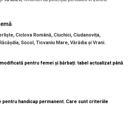
tremă
erliște, Ciclova Română, Ciuchici, Ciudanovița,
Răcășdia, Socol, Ticvaniu Mare, Vărădia și Vrani.
odificată pentru femei și bărbați: tabel actualizat până
le pentru handicap permanent. Care sunt criteriile