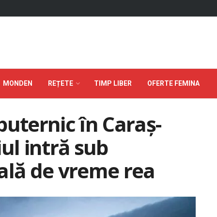
MONDEN
REȚETE
TIMP LIBER
OFERTE FEMINA
puternic în Caraș-
ul intră sub
ală de vreme rea