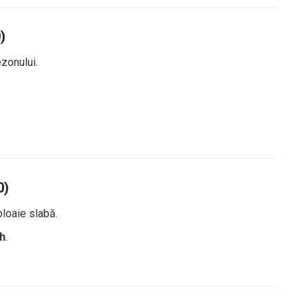
)
zonului.
0)
loaie slabă.
h
.