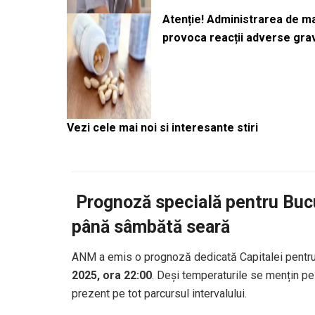
Atenție! Administrarea de 
provoca reacții adverse gra
Vezi cele mai noi si interesante stiri
️
Prognoză specială pentru Bucur
până sâmbătă seară
ANM a emis o prognoză dedicată Capitalei pentru
2025, ora 22:00
. Deși temperaturile se mențin pes
prezent pe tot parcursul intervalului.