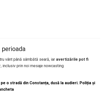
 perioada
tru vânt până sâmbătă seară, iar
avertizările pot fi
r
, inclusiv prin noi mesaje nowcasting.
pe o stradă din Constanța, dusă la audieri. Poliția și
 ancheta