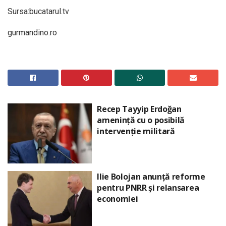
Sursa:bucatarul.tv
gurmandino.ro
Recep Tayyip Erdoğan
amenință cu o posibilă
intervenție militară
Ilie Bolojan anunță reforme
pentru PNRR și relansarea
economiei