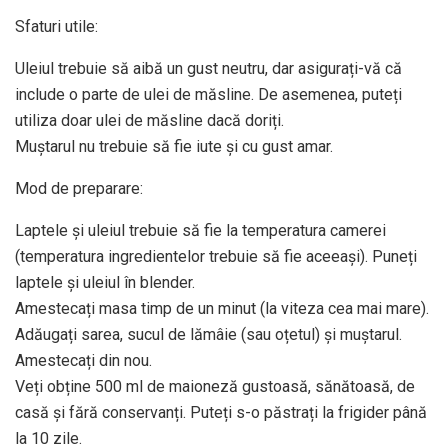
Sfaturi utile:
Uleiul trebuie să aibă un gust neutru, dar asigurați-vă că
include o parte de ulei de măsline. De asemenea, puteți
utiliza doar ulei de măsline dacă doriți.
Muștarul nu trebuie să fie iute și cu gust amar.
Mod de preparare:
Laptele și uleiul trebuie să fie la temperatura camerei
(temperatura ingredientelor trebuie să fie aceeași). Puneți
laptele și uleiul în blender.
Amestecați masa timp de un minut (la viteza cea mai mare).
Adăugați sarea, sucul de lămâie (sau oțetul) și muștarul.
Amestecați din nou.
Veți obține 500 ml de maioneză gustoasă, sănătoasă, de
casă și fără conservanți. Puteți s-o păstrați la frigider până
la 10 zile.