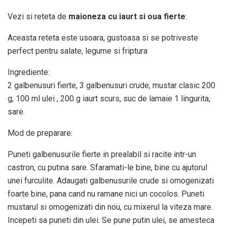
Vezi si reteta de
maioneza cu iaurt si oua fierte
:
Aceasta reteta este usoara, gustoasa si se potriveste
perfect pentru salate, legume si friptura
Ingrediente:
2 galbenusuri fierte, 3 galbenusuri crude, mustar clasic 200
g, 100 ml ulei , 200 g iaurt scurs, suc de lamaie 1 lingurita,
sare.
Mod de preparare:
Puneti galbenusurile fierte in prealabil si racite intr-un
castron, cu putina sare. Sfaramati-le bine, bine cu ajutorul
unei furculite. Adaugati galbenusurile crude si omogenizati
foarte bine, pana cand nu ramane nici un cocolos. Puneti
mustarul si omogenizati din nou, cu mixerul la viteza mare.
Incepeti sa puneti din ulei. Se pune putin ulei, se amesteca