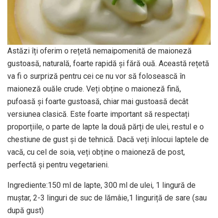
Astăzi îți oferim o rețetă nemaipomenită de maioneză
gustoasă, naturală, foarte rapidă și fără ouă. Această rețetă
va fi o surpriză pentru cei ce nu vor să folosească în
maioneză ouăle crude. Veți obține o maioneză fină,
pufoasă și foarte gustoasă, chiar mai gustoasă decât
versiunea clasică. Este foarte important să respectați
proporțiile, o parte de lapte la două părți de ulei, restul e o
chestiune de gust și de tehnică. Dacă veți înlocui laptele de
vacă, cu cel de soia, veți obține o maioneză de post,
perfectă și pentru vegetarieni.
Ingrediente:150 ml de lapte, 300 ml de ulei, 1 lingură de
muștar, 2-3 linguri de suc de lămâie,1 linguriță de sare (sau
după gust)