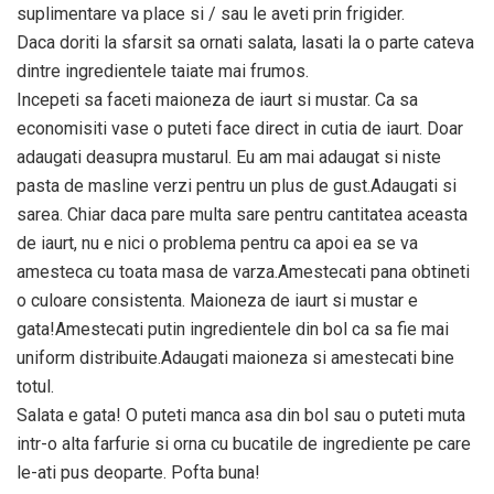
suplimentare va place si / sau le aveti prin frigider.
Daca doriti la sfarsit sa ornati salata, lasati la o parte cateva
dintre ingredientele taiate mai frumos.
Incepeti sa faceti maioneza de iaurt si mustar. Ca sa
economisiti vase o puteti face direct in cutia de iaurt. Doar
adaugati deasupra mustarul. Eu am mai adaugat si niste
pasta de masline verzi pentru un plus de gust.Adaugati si
sarea. Chiar daca pare multa sare pentru cantitatea aceasta
de iaurt, nu e nici o problema pentru ca apoi ea se va
amesteca cu toata masa de varza.Amestecati pana obtineti
o culoare consistenta. Maioneza de iaurt si mustar e
gata!Amestecati putin ingredientele din bol ca sa fie mai
uniform distribuite.Adaugati maioneza si amestecati bine
totul.
Salata e gata! O puteti manca asa din bol sau o puteti muta
intr-o alta farfurie si orna cu bucatile de ingrediente pe care
le-ati pus deoparte. Pofta buna!