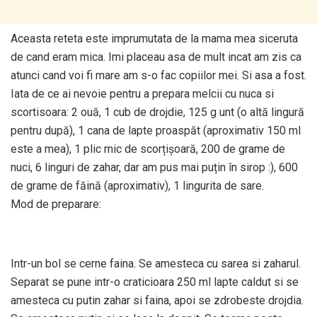
Aceasta reteta este imprumutata de la mama mea siceruta
de cand eram mica. Imi placeau asa de mult incat am zis ca
atunci cand voi fi mare am s-o fac copiilor mei. Si asa a fost.
Iata de ce ai nevoie pentru a prepara melcii cu nuca si
scortisoara: 2 ouă, 1 cub de drojdie, 125 g unt (o altă lingură
pentru după), 1 cana de lapte proaspăt (aproximativ 150 ml
este a mea), 1 plic mic de scorțișoară, 200 de grame de
nuci, 6 linguri de zahar, dar am pus mai puțin în sirop :), 600
de grame de făină (aproximativ), 1 lingurita de sare.
Mod de preparare:
Intr-un bol se cerne faina. Se amesteca cu sarea si zaharul.
Separat se pune intr-o craticioara 250 ml lapte caldut si se
amesteca cu putin zahar si faina, apoi se zdrobeste drojdia.