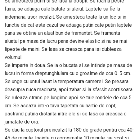
Se amesteca putin si se lasa la dospit. Se toarna peste
faina, se adauga oule batute si uleiul. Laptele sa fie la
indemana, usor incalzit. Se amesteca toate la un loc si in
functie de cat este cazul se adauga putin cate putin laptele
pana se obtine un aluat bun de framantat. Se framanta
aluatul pe masa de lucru pana devine elastic si nu se mai
lipeste de maini. Se lasa sa creasca pana isi dubleaza
volumul.
Se imparte in doua. Se ia o bucata si se intinde pe masa de
lucru in forma dreptunghiulara cu o grosime de cca 0. 5 cm.
Se unge cu untul lasat la temperatura camerei. Se presara
deasupra nuca macinata, apoi zahar si la sfarsit scortisoara.
Se ruleaza strans pe lungime apoi se taie rondele de cca 5
cm. Se aseaza intr-o tava tapetata cu hartie de copt,
pastrand putina distanta intre ele si se lasa sa creasca o
jumatate de ora.
Se dau la cuptorul preincalzit la 180 de grade pentru cca 40-
45 de minute. Inainte cu aproximativ 10 minute, se scot si