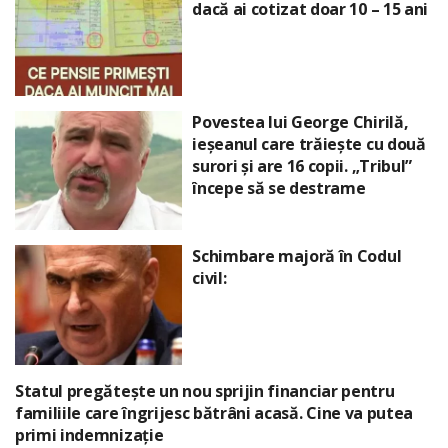
dacă ai cotizat doar 10 – 15 ani
Povestea lui George Chirilă,
ieșeanul care trăiește cu două
surori și are 16 copii. „Tribul”
începe să se destrame
Schimbare majoră în Codul
civil:
Statul pregătește un nou sprijin financiar pentru
familiile care îngrijesc bătrâni acasă. Cine va putea
primi indemnizație