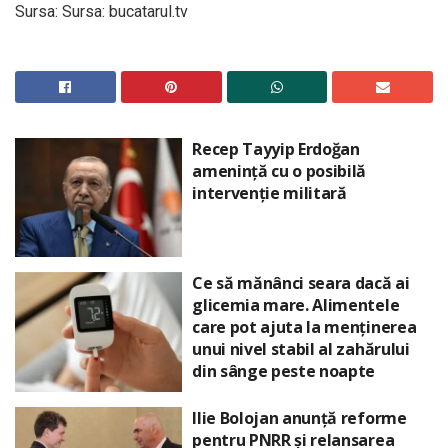
Sursa: Sursa: bucatarul.tv
Recep Tayyip Erdoğan
amenință cu o posibilă
intervenție militară
Ce să mănânci seara dacă ai
glicemia mare. Alimentele
care pot ajuta la menținerea
unui nivel stabil al zahărului
din sânge peste noapte
Ilie Bolojan anunță reforme
pentru PNRR și relansarea