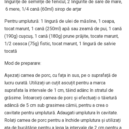
lingurițe de semințe de fenicul, 2 lingurite de sare de mare,
6 mere, 1/4 cană (60ml) sirop de arțar
Pentru umplutură: 1 lingură de ulei de măsline, 1 ceapa,
tocat marunt, 1 cană (250ml) apă sau zeamă de pui, 1 cană
(190g) cușcuș, 1 cană (180g) prune prăjite, tocate marunt,
1/2 ceasca (75g) fistic, tocat marunt, 1 lingură de salvie
tocată
Mod de preparare:
Așezați carnea de porc, cu fața in sus, pe o suprafață de
lucru curată. Utilizați un cuțit ascuțit pentru a marca
suprafata la intervale de 1 cm, tăind adânc în stratul de
grăsime. Întoarceți carnea de porc și efectuați o tăietură
adâncă de 5 cm sub grasimea cărnii, pentru a crea o
cavitate pentru umplutură. Adaugati umplutura în cavitate.
Rolați carnea de porc pentru a închide umplutura și utilizați
ața de bucătărie pentru a lega la intervale de 2 cm pentru a