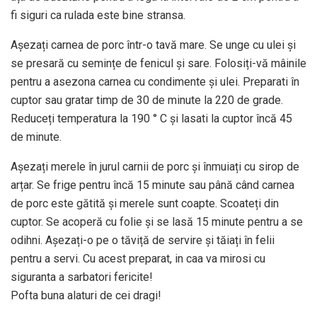
fi siguri ca rulada este bine stransa.
Așezați carnea de porc într-o tavă mare. Se unge cu ulei și
se presară cu semințe de fenicul și sare. Folosiți-vă mâinile
pentru a asezona carnea cu condimente și ulei. Preparati în
cuptor sau gratar timp de 30 de minute la 220 de grade.
Reduceți temperatura la 190 ° C și lasati la cuptor încă 45
de minute.
Așezați merele în jurul carnii de porc și înmuiați cu sirop de
arțar. Se frige pentru încă 15 minute sau până când carnea
de porc este gătită și merele sunt coapte. Scoateți din
cuptor. Se acoperă cu folie și se lasă 15 minute pentru a se
odihni. Așezați-o pe o tăviță de servire și tăiați în felii
pentru a servi. Cu acest preparat, in caa va mirosi cu
siguranta a sarbatori fericite!
Pofta buna alaturi de cei dragi!