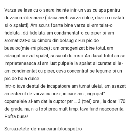
Varza se lasa cu o seara inainte intr-un vas cu apa pentru
dezacrire/desarare ( daca aveti varza dulce, doar o curatati
si o spalati). Am scurs foarte bine varza si-am taiat-o
fideluta , da’ fideluta, am condimentat-o cu piper si-am
aromatizat-o cu cimbru din belsug si-un pic de
busuioc(mie-mi place) ; am omogenizat bine totul, am
adaugat orezul spalat, si sucul de rosii. Am lasat totul sa se
imprieteneasca si am luat pulpele la spalat si curatat si le-
am condimentat cu piper, ceva concentrat se legume si un
pic de boia dulce .
Intr-o tava destul de incapatoare am turnat uleiul, am asezat
amestecul de varza cu orez, in care am ,,ingropat”
copanelele si-am dat la cuptor ptr … 3 (trei) ore , la doar 170
de grade; nu, n-a fost prea mult timp, tava fiind neacoperita.
Pofta buna!
Sursa:retete-de-mancaruri.blogspot.ro