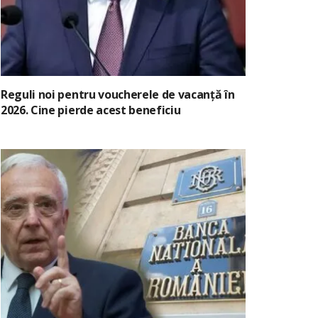
Reguli noi pentru voucherele de vacanță în
2026. Cine pierde acest beneficiu