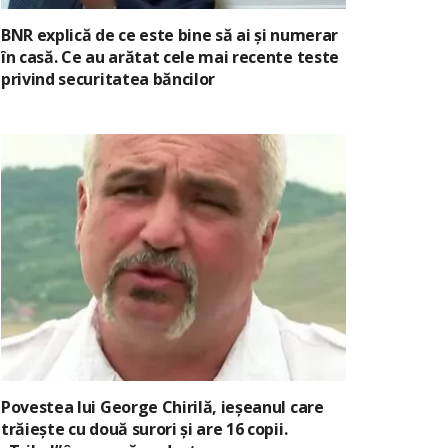
BNR explică de ce este bine să ai și numerar
în casă. Ce au arătat cele mai recente teste
privind securitatea băncilor
Povestea lui George Chirilă, ieșeanul care
trăiește cu două surori și are 16 copii.