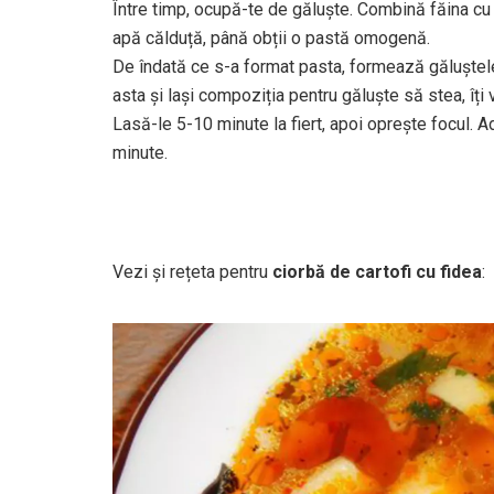
Între timp, ocupă-te de găluște. Combină făina cu 
apă călduță, până obții o pastă omogenă.
De îndată ce s-a format pasta, formează găluștele c
asta și lași compoziția pentru găluște să stea, îți vo
Lasă-le 5-10 minute la fiert, apoi oprește focul. A
minute.
Vezi și rețeta pentru
ciorbă de cartofi cu fidea
: