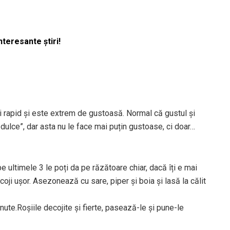
nteresante știri!
i rapid și este extrem de gustoasă. Normal că gustul și
dulce”, dar asta nu le face mai puțin gustoase, ci doar…
e ultimele 3 le poți da pe răzătoare chiar, dacă îți e mai
coji ușor. Asezonează cu sare, piper și boia și lasă la călit
nute.Roșiile decojite și fierte, pasează-le și pune-le