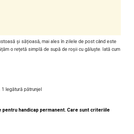
stoasă și sățioasă, mai ales în zilele de post când este
țăm o rețetă simplă de supă de roșii cu găluște. Iată cum
, 1 legătură pătrunjel
le pentru handicap permanent. Care sunt criteriile