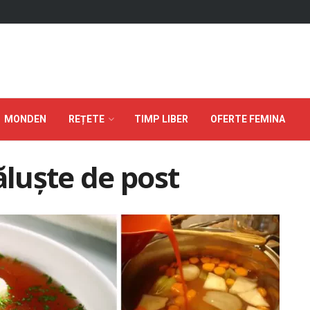
MONDEN
REȚETE
TIMP LIBER
OFERTE FEMINA
ăluște de post