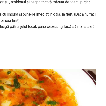
grișul, amidonul și ceapa tocată mărunt de tot cu puțină
u lingura și pune-le imediat în oală, la fiert. (Dacă nu faci
r ieși tari!)
daugă pătrunjelul tocat, pune capacul și lasă să mai stea 5