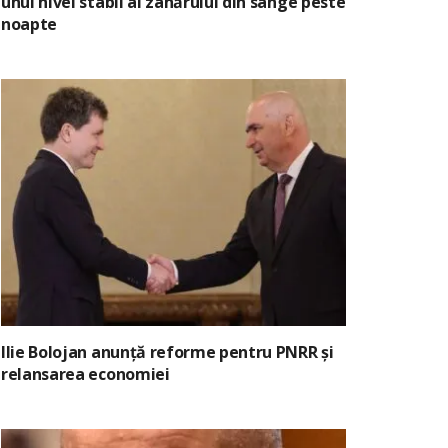
unui nivel stabil al zahărului din sânge peste
noapte
Ilie Bolojan anunță reforme pentru PNRR și
relansarea economiei