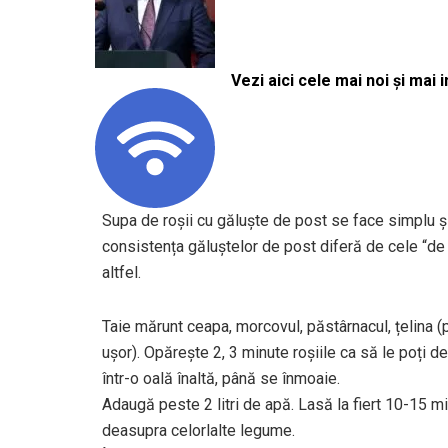
Vezi aici cele mai noi și mai i
Supa de roșii cu găluște de post se face simplu ș
consistența găluștelor de post diferă de cele “de 
altfel.
Taie mărunt ceapa, morcovul, păstârnacul, țelina (p
ușor). Opărește 2, 3 minute roșiile ca să le poți de
într-o oală înaltă, până se înmoaie.
Adaugă peste 2 litri de apă. Lasă la fiert 10-15 mi
deasupra celorlalte legume.