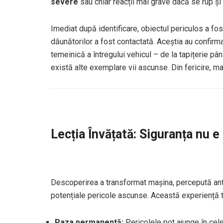
severe
sau chiar reacții mai grave dacă se rup și 
Imediat după identificare, obiectul periculos a fo
dăunătorilor a fost contactată. Aceștia au confirma
temeinică a întregului vehicul – de la tapițerie pâ
există alte exemplare vii ascunse. Din fericire, ma
Lecția Învățată: Siguranța nu e
Descoperirea a transformat mașina, percepută anter
potențiale pericole ascunse. Această experiență tu
Paza permanentă:
Pericolele pot ajunge în cele