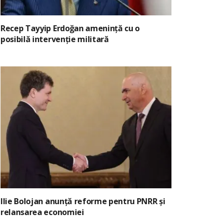
Recep Tayyip Erdoğan amenință cu o
posibilă intervenție militară
Ilie Bolojan anunță reforme pentru PNRR și
relansarea economiei