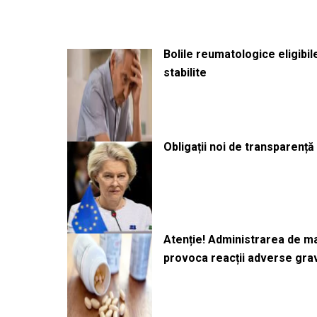
Bolile reumatologice eligibi
stabilite
Obligații noi de transparenț
Atenție! Administrarea de 
provoca reacții adverse gra