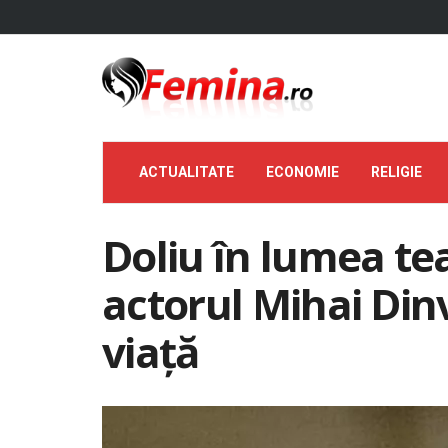
ACTUALITATE
ECONOMIE
RELIGIE
Doliu în lumea te
actorul Mihai Dinv
viață