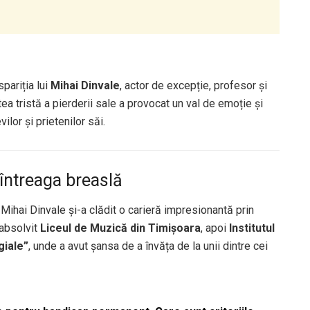
pariția lui
Mihai Dinvale
, actor de excepție, profesor și
tea tristă a pierderii sale a provocat un val de emoție și
vilor și prietenilor săi.
 întreaga breaslă
, Mihai Dinvale și-a clădit o carieră impresionantă prin
 absolvit
Liceul de Muzică din Timișoara
, apoi
Institutul
giale”
, unde a avut șansa de a învăța de la unii dintre cei