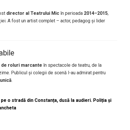
fost
director al Teatrului Mic
în perioada
2014–2015
,
iei. A fost un artist complet – actor, pedagog și lider
abile
 de roluri marcante
în spectacole de teatru, de la
me. Publicul și colegii de scenă l-au admirat pentru
 unică
.
pe o stradă din Constanța, dusă la audieri. Poliția și
 ancheta