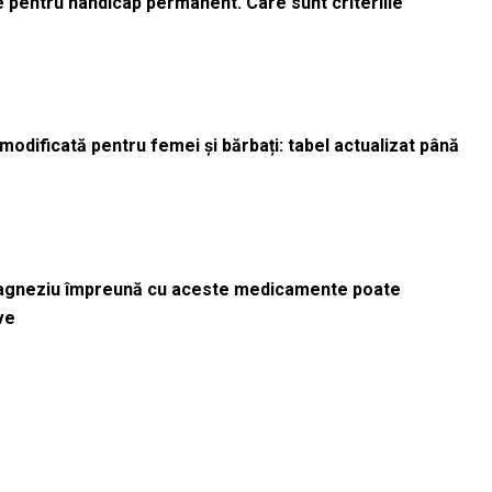
le pentru handicap permanent. Care sunt criteriile
odificată pentru femei și bărbați: tabel actualizat până
magneziu împreună cu aceste medicamente poate
ve