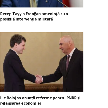
Recep Tayyip Erdoğan amenință cu o
posibilă intervenție militară
Ilie Bolojan anunță reforme pentru PNRR și
relansarea economiei