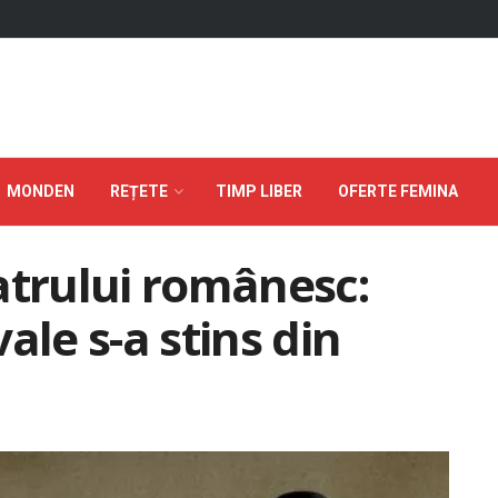
MONDEN
REȚETE
TIMP LIBER
OFERTE FEMINA
atrului românesc:
ale s-a stins din