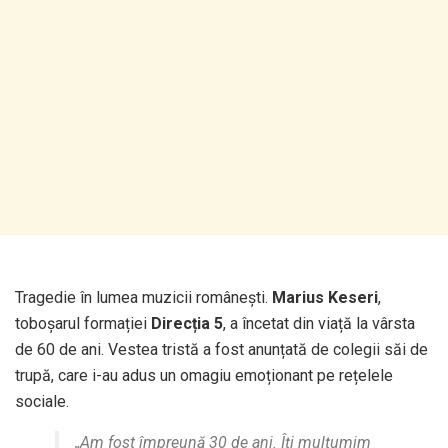
Tragedie în lumea muzicii românești.
Marius Keseri
,
toboșarul formației
Direcția 5
, a încetat din viață la vârsta
de 60 de ani. Vestea tristă a fost anunțată de colegii săi de
trupă, care i-au adus un omagiu emoționant pe rețelele
sociale.
„Am fost împreună 30 de ani. Îți mulțumim