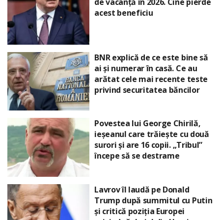
de vacanță în 2026. Cine pierde
acest beneficiu
BNR explică de ce este bine să
ai și numerar în casă. Ce au
arătat cele mai recente teste
privind securitatea băncilor
Povestea lui George Chirilă,
ieșeanul care trăiește cu două
surori și are 16 copii. „Tribul”
începe să se destrame
Lavrov îl laudă pe Donald
Trump după summitul cu Putin
și critică poziția Europei