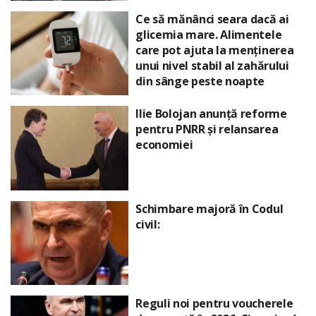
Ce să mănânci seara dacă ai
glicemia mare. Alimentele
care pot ajuta la menținerea
unui nivel stabil al zahărului
din sânge peste noapte
Ilie Bolojan anunță reforme
pentru PNRR și relansarea
economiei
Schimbare majoră în Codul
civil:
Reguli noi pentru voucherele