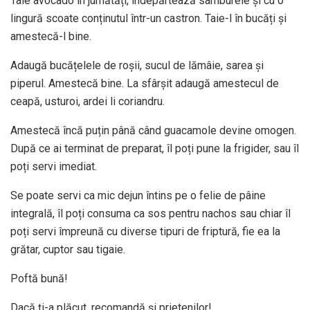
Taie avocado în jumătăți, îndepărtează sâmburele și cu o
lingură scoate conținutul într-un castron. Taie-l în bucăți și
amestecă-l bine.
Adaugă bucățelele de roșii, sucul de lămâie, sarea și
piperul. Amestecă bine. La sfârșit adaugă amestecul de
ceapă, usturoi, ardei li coriandru.
Amestecă încă puțin până când guacamole devine omogen.
După ce ai terminat de preparat, îl poți pune la frigider, sau îl
poți servi imediat.
Se poate servi ca mic dejun întins pe o felie de pâine
integrală, îl poți consuma ca sos pentru nachos sau chiar îl
poți servi împreună cu diverse tipuri de friptură, fie ea la
grătar, cuptor sau tigaie.
Poftă bună!
Dacă ți-a plăcut, recomandă și prietenilor!