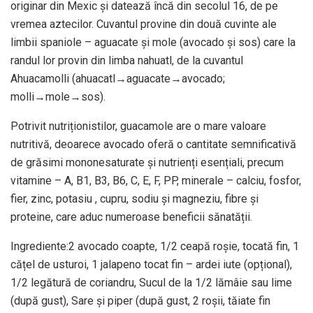
originar din Mexic și datează încă din secolul 16, de pe
vremea aztecilor. Cuvantul provine din două cuvinte ale
limbii spaniole – aguacate și mole (avocado și sos) care la
randul lor provin din limba nahuatl, de la cuvantul
Ahuacamolli (ahuacatl→aguacate→avocado;
molli→mole→sos).
Potrivit nutriționistilor, guacamole are o mare valoare
nutritivă, deoarece avocado oferă o cantitate semnificativă
de grăsimi mononesaturate și nutrienți esențiali, precum
vitamine – A, B1, B3, B6, C, E, F, PP, minerale – calciu, fosfor,
fier, zinc, potasiu , cupru, sodiu și magneziu, fibre și
proteine, care aduc numeroase beneficii sănatății.
Ingrediente:2 avocado coapte, 1/2 ceapă roșie, tocată fin, 1
cățel de usturoi, 1 jalapeno tocat fin – ardei iute (opțional),
1/2 legătură de coriandru, Sucul de la 1/2 lămâie sau lime
(după gust), Sare și piper (după gust, 2 roșii, tăiate fin