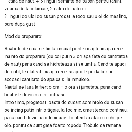
1 cana de naut, 4-5 linguri seminte de susan pentru tahini,
zeama de la o lamaie, 2 catei de usturoi
3 linguri de ulei de susan presat la rece sau ulei de masline,
sare dupa gust
Mod de preparare:
Boabele de naut se tin la inmuiat peste noapte in apa rece
inainte de preparare (de cel putin 3 ori apa fata de cantitatea
de naut) pana cand se hidrateaza si se umfla. Cand te apuci
de gatit, le clatesti cu apa rece si apoi le pui la fiert in
aceeasi cantitate de apa ca si la inmuiere.
Nautul se lasa la fiert o ora – o ora si jumatate, pana cand
boabele devin moi si pufoase.
Intre timp, pregatesti pasta de susan: semintele de susan
se incing putin intr-o tigaie, la foc mic, amestecand continuu,
pana cand devin usor lucioase. Fii atent si stai cu ochii pe
ele, pentru ca sunt gata foarte repede. Trebuie sa ramana