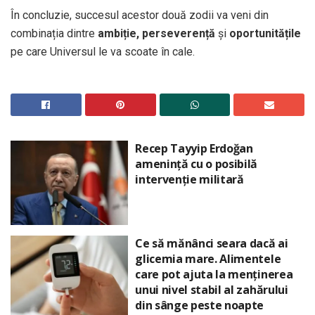
În concluzie, succesul acestor două zodii va veni din
combinația dintre
ambiție, perseverență
și
oportunitățile
pe care Universul le va scoate în cale.
Recep Tayyip Erdoğan
amenință cu o posibilă
intervenție militară
Ce să mănânci seara dacă ai
glicemia mare. Alimentele
care pot ajuta la menținerea
unui nivel stabil al zahărului
din sânge peste noapte