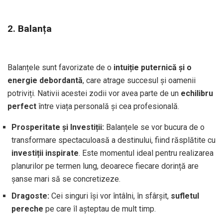
2. Balanța
Balanțele sunt favorizate de o
intuiție puternică și o
energie debordantă
, care atrage succesul și oamenii
potriviți. Nativii acestei zodii vor avea parte de un
echilibru
perfect
între viața personală și cea profesională.
Prosperitate și Investiții:
Balanțele se vor bucura de o
transformare spectaculoasă a destinului, fiind răsplătite cu
investiții inspirate
. Este momentul ideal pentru realizarea
planurilor pe termen lung, deoarece fiecare dorință are
șanse mari să se concretizeze.
Dragoste:
Cei singuri își vor întâlni, în sfârșit,
sufletul
pereche
pe care îl așteptau de mult timp.