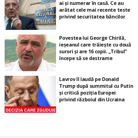
ai și numerar în casă. Ce au
arătat cele mai recente teste
privind securitatea băncilor
Povestea lui George Chirilă,
ieșeanul care trăiește cu două
surori și are 16 copii. „Tribul”
începe să se destrame
Lavrov îl laudă pe Donald
Trump după summitul cu Putin
și critică poziția Europei
privind războiul din Ucraina