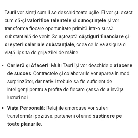
Taurii vor simți cum li se deschid toate ușile. Ei vor ști exact
cum să-și
valorifice talentele și cunoștințele
și vor
transforma fiecare oportunitate primită într-o sursă
substanțială de venit. Se așteaptă
câștiguri financiare și
creșteri salariale substanțiale
, ceea ce le va asigura o
viață lipsită de grija zilei de mâine.
Carieră și Afaceri:
Mulți Tauri își vor deschide o
afacere
de succes
. Contractele și colaborările vor apărea în mod
surprinzător, dar nativii trebuie să fie suficient de
inteligenți pentru a profita de fiecare șansă de a învăța
lucruri noi.
Viața Personală:
Relațiile amoroase vor suferi
transformări pozitive, partenerii oferind
susținere pe
toate planurile
.