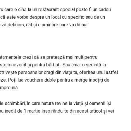
care o cină la un restaurant special poate fi un cadou
e că este vorba despre un local cu specific sau de un
vă delicios, cât și o amintire care va dăinui.
ratamentele crezi că se pretează mai mult pentru
te binevenit și pentru bărbați. Sau chiar o ședință la
rivește persoanelor dragi din viața ta, oferirea unui astfel
e. Poți lua vouchere duble pentru a merge însoțiți de
 împreună.
 schimbări, în care natura revine la viață și oamenii își
ou inedit de 1 martie inspirându-te din acest articol și vei