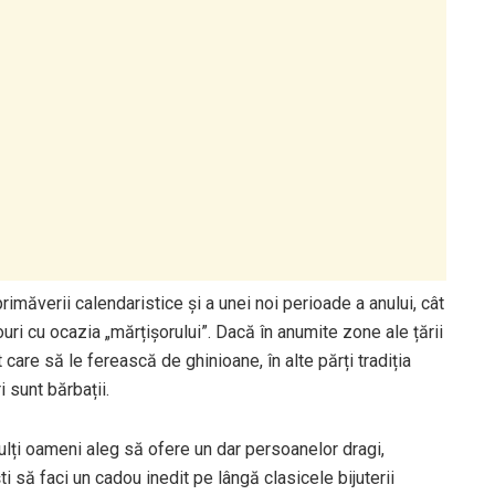
imăverii calendaristice și a unei noi perioade a anului, cât
uri cu ocazia „mărțișorului”. Dacă în anumite zone ale țării
care să le ferească de ghinioane, în alte părți tradiția
i sunt bărbații.
 mulți oameni aleg să ofere un dar persoanelor dragi,
ti să faci un cadou inedit pe lângă clasicele bijuterii