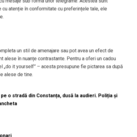
le cu mesaje sub forma unor telegrame. Acestea sunt
cu atenție în conformitate cu preferințele tale, ele
ne.
ompleta un stil de amenajare sau pot avea un efect de
t alese în nuanțe contrastante. Pentru a oferi un cadou
el „do it yourself” – acesta presupune fie pictarea sa după
le alese de tine.
pe o stradă din Constanța, dusă la audieri. Poliția și
 ancheta
ionari