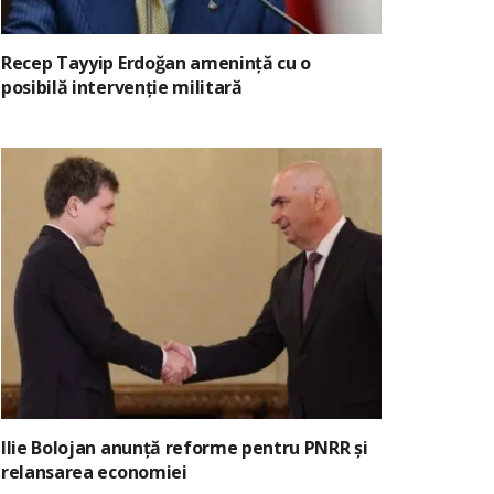
Recep Tayyip Erdoğan amenință cu o
posibilă intervenție militară
Ilie Bolojan anunță reforme pentru PNRR și
relansarea economiei