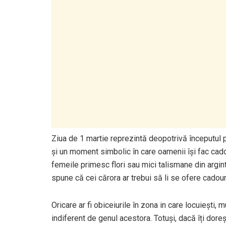
Ziua de 1 martie reprezintă deopotrivă începutul pr
și un moment simbolic în care oamenii își fac cado
femeile primesc flori sau mici talismane din argint 
spune că cei cărora ar trebui să li se ofere cadour
Oricare ar fi obiceiurile în zona in care locuiești,
indiferent de genul acestora. Totuși, dacă îți doreș