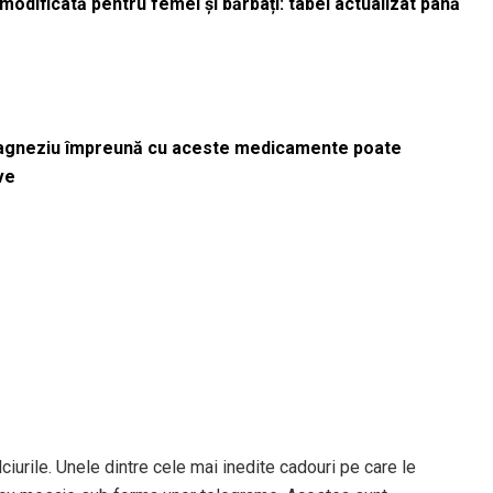
odificată pentru femei și bărbați: tabel actualizat până
magneziu împreună cu aceste medicamente poate
ve
ciurile. Unele dintre cele mai inedite cadouri pe care le