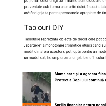
poți oferi celor dragi de 1 martie sunt ciocolate
prezentate sub forma unor urări dulci, împachetate 
arătând grija ta pentru persoanele apropiate de ti
Tablouri DIY
Tablourile reprezintă obiecte de decor care pot c
„spargere” a monotoniei cromatice atunci când sun
inedit din sfera acestora, poți opta pentru un mod
un model dat, fie umplerea unor șabloane în culori
Mama care și-a agresat fiica 
Protecția Copilului continuă
Sprijin financiar pentru pens