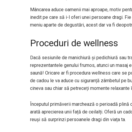
Mâncarea aduce oamenii mai aproape, motiv pentru 
inedit pe care să i-l oferi unei persoane dragi. Fi
meniu aparte de degustări, acest dar va fi deopotri
Proceduri de wellness
Dacă sesiunile de manichiură și pedichiură sau t
reprezentantele genului frumos, atunci un masaj es
saună! Oricare ar fi procedura wellness care se pot
de cadou le va aduce cu siguranță zâmbetul pe buz
cineva sau chiar să petreceți momente relaxante
Începutul primăverii marchează o perioadă plină de
arată aprecierea unii față de ceilalți. Oferă un cad
reuși să surprinzi persoanele dragi din viața ta.