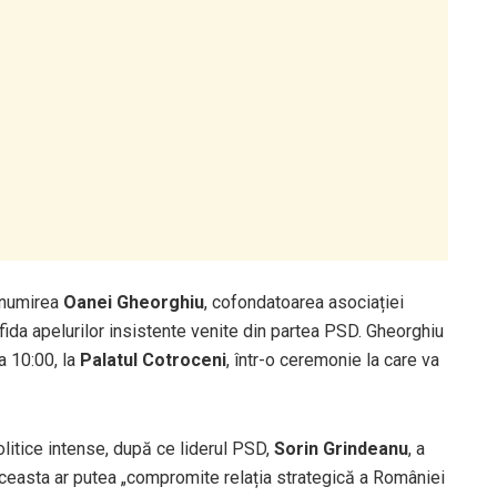
d numirea
Oanei Gheorghiu
, cofondatoarea asociației
ofida apelurilor insistente venite din partea PSD. Gheorghiu
a 10:00, la
Palatul Cotroceni
, într-o ceremonie la care va
litice intense, după ce liderul PSD,
Sorin Grindeanu
, a
aceasta ar putea „compromite relația strategică a României