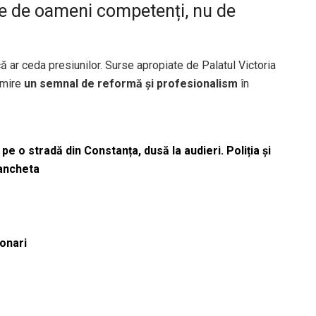
ie de oameni competenți, nu de
că ar ceda presiunilor. Surse apropiate de Palatul Victoria
umire
un semnal de reformă și profesionalism
în
pe o stradă din Constanța, dusă la audieri. Poliția și
 ancheta
ionari