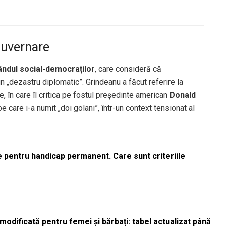
 guvernare
ândul social-democraților
, care consideră că
 „dezastru diplomatic”. Grindeanu a făcut referire la
, în care îl critica pe fostul președinte american
Donald
 pe care i-a numit „doi golani”, într-un context tensionat al
le pentru handicap permanent. Care sunt criteriile
odificată pentru femei și bărbați: tabel actualizat până