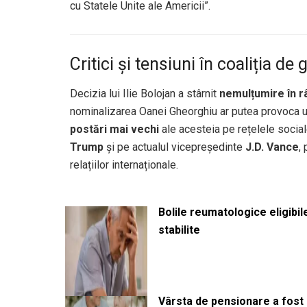
cu Statele Unite ale Americii”.
Critici și tensiuni în coaliția de
Decizia lui Ilie Bolojan a stârnit
nemulțumire în r
nominalizarea Oanei Gheorghiu ar putea provoca un
postări mai vechi
ale acesteia pe rețelele sociale
Trump
și pe actualul vicepreședinte
J.D. Vance
,
relațiilor internaționale.
Bolile reumatologice eligibi
stabilite
Vârsta de pensionare a fost m