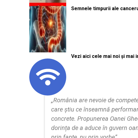
Semnele timpurii ale canceru
Vezi aici cele mai noi și mai i
„România are nevoie de competen
care știu ce înseamnă performanț
concrete. Propunerea Oanei Gheo
dorința de a aduce în guvern oa
prin fapte, nu prin vorbe”,