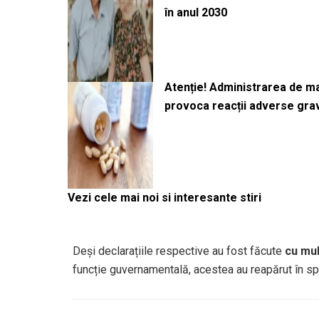
în anul 2030
Atenție! Administrarea de 
provoca reacții adverse gra
Vezi cele mai noi si interesante stiri
Deși declarațiile respective au fost făcute
cu mul
funcție guvernamentală, acestea au reapărut în spa