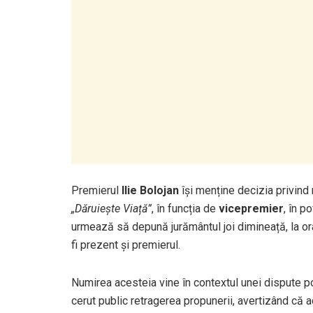
Premierul
Ilie Bolojan
își menține decizia privin
„Dăruiește Viață”
, în funcția de
vicepremier
, în p
urmează să depună jurământul joi dimineață, la or
fi prezent și premierul.
Numirea acesteia vine în contextul unei dispute po
cerut public retragerea propunerii, avertizând că 