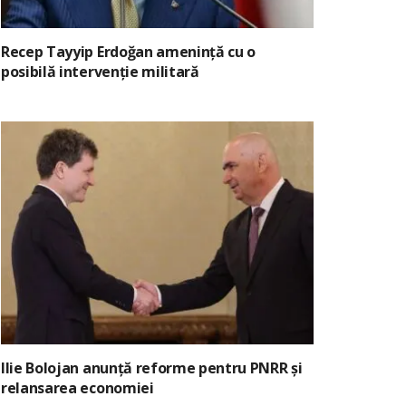
Recep Tayyip Erdoğan amenință cu o
posibilă intervenție militară
Ilie Bolojan anunță reforme pentru PNRR și
relansarea economiei