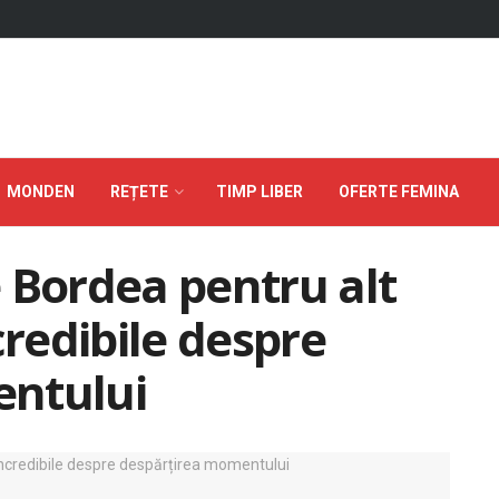
MONDEN
REȚETE
TIMP LIBER
OFERTE FEMINA
pe Bordea pentru alt
credibile despre
entului