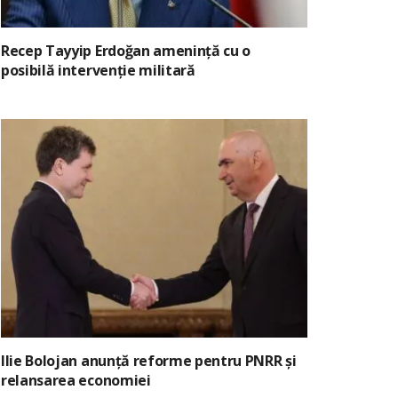
Recep Tayyip Erdoğan amenință cu o
posibilă intervenție militară
Ilie Bolojan anunță reforme pentru PNRR și
relansarea economiei