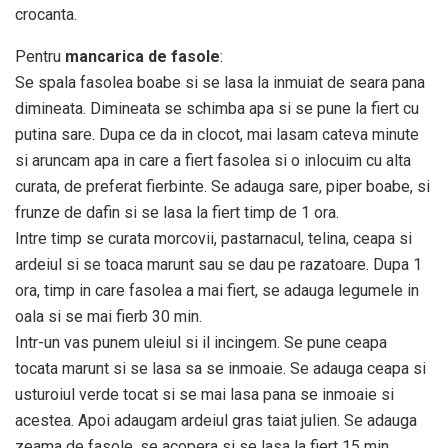
crocanta.
Pentru
mancarica de fasole
:
Se spala fasolea boabe si se lasa la inmuiat de seara pana
dimineata. Dimineata se schimba apa si se pune la fiert cu
putina sare. Dupa ce da in clocot, mai lasam cateva minute
si aruncam apa in care a fiert fasolea si o inlocuim cu alta
curata, de preferat fierbinte. Se adauga sare, piper boabe, si
frunze de dafin si se lasa la fiert timp de 1 ora.
Intre timp se curata morcovii, pastarnacul, telina, ceapa si
ardeiul si se toaca marunt sau se dau pe razatoare. Dupa 1
ora, timp in care fasolea a mai fiert, se adauga legumele in
oala si se mai fierb 30 min.
Intr-un vas punem uleiul si il incingem. Se pune ceapa
tocata marunt si se lasa sa se inmoaie. Se adauga ceapa si
usturoiul verde tocat si se mai lasa pana se inmoaie si
acestea. Apoi adaugam ardeiul gras taiat julien. Se adauga
zeama de fasole, se acopera si se lasa la fiert 15 min.