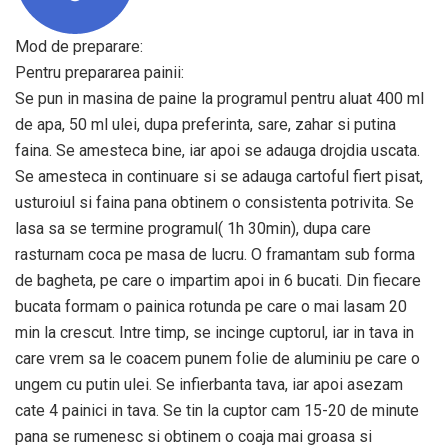
Mod de preparare:
Pentru prepararea painii:
Se pun in masina de paine la programul pentru aluat 400 ml
de apa, 50 ml ulei, dupa preferinta, sare, zahar si putina
faina. Se amesteca bine, iar apoi se adauga drojdia uscata.
Se amesteca in continuare si se adauga cartoful fiert pisat,
usturoiul si faina pana obtinem o consistenta potrivita. Se
lasa sa se termine programul( 1h 30min), dupa care
rasturnam coca pe masa de lucru. O framantam sub forma
de bagheta, pe care o impartim apoi in 6 bucati. Din fiecare
bucata formam o painica rotunda pe care o mai lasam 20
min la crescut. Intre timp, se incinge cuptorul, iar in tava in
care vrem sa le coacem punem folie de aluminiu pe care o
ungem cu putin ulei. Se infierbanta tava, iar apoi asezam
cate 4 painici in tava. Se tin la cuptor cam 15-20 de minute
pana se rumenesc si obtinem o coaja mai groasa si