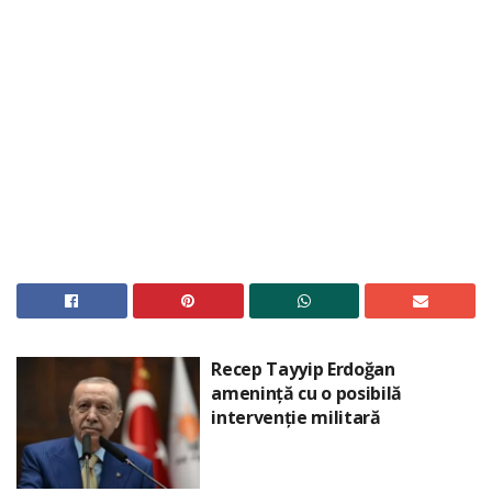
Recep Tayyip Erdoğan
amenință cu o posibilă
intervenție militară