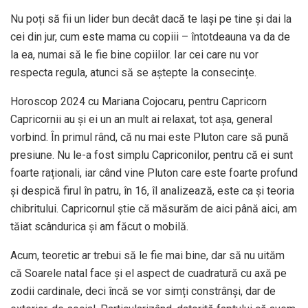
Nu poți să fii un lider bun decât dacă te lași pe tine și dai la
cei din jur, cum este mama cu copiii – întotdeauna va da de
la ea, numai să le fie bine copiilor. Iar cei care nu vor
respecta regula, atunci să se aștepte la consecințe.
Horoscop 2024 cu Mariana Cojocaru, pentru Capricorn
Capricornii au și ei un an mult ai relaxat, tot așa, general
vorbind. În primul rând, că nu mai este Pluton care să pună
presiune. Nu le-a fost simplu Capriconilor, pentru că ei sunt
foarte raționali, iar când vine Pluton care este foarte profund
și despică firul în patru, în 16, îl analizează, este ca și teoria
chibritului. Capricornul știe că măsurăm de aici până aici, am
tăiat scândurica și am făcut o mobilă.
Acum, teoretic ar trebui să le fie mai bine, dar să nu uităm
că Soarele natal face și el aspect de cuadratură cu axă pe
zodii cardinale, deci încă se vor simți constrânși, dar de