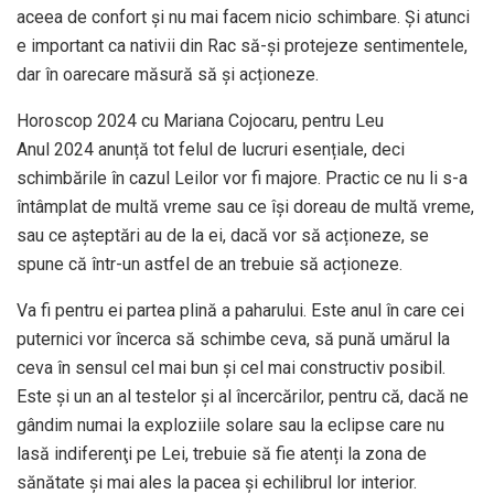
aceea de confort și nu mai facem nicio schimbare. Și atunci
e important ca nativii din Rac să-și protejeze sentimentele,
dar în oarecare măsură să și acționeze.
Horoscop 2024 cu Mariana Cojocaru, pentru Leu
Anul 2024 anunță tot felul de lucruri esențiale, deci
schimbările în cazul Leilor vor fi majore. Practic ce nu li s-a
întâmplat de multă vreme sau ce își doreau de multă vreme,
sau ce așteptări au de la ei, dacă vor să acționeze, se
spune că într-un astfel de an trebuie să acționeze.
Va fi pentru ei partea plină a paharului. Este anul în care cei
puternici vor încerca să schimbe ceva, să pună umărul la
ceva în sensul cel mai bun și cel mai constructiv posibil.
Este și un an al testelor și al încercărilor, pentru că, dacă ne
gândim numai la exploziile solare sau la eclipse care nu
lasă indiferenţi pe Lei, trebuie să fie atenți la zona de
sănătate și mai ales la pacea și echilibrul lor interior.