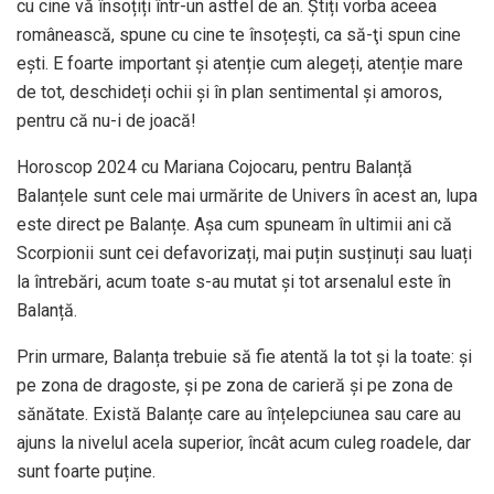
cu cine vă însoțiți într-un astfel de an. Ştiți vorba aceea
românească, spune cu cine te însoțești, ca să-ţi spun cine
ești. E foarte important și atenție cum alegeți, atenție mare
de tot, deschideți ochii și în plan sentimental și amoros,
pentru că nu-i de joacă!
Horoscop 2024 cu Mariana Cojocaru, pentru Balanță
Balanțele sunt cele mai urmărite de Univers în acest an, lupa
este direct pe Balanțe. Așa cum spuneam în ultimii ani că
Scorpionii sunt cei defavorizați, mai puțin susținuți sau luați
la întrebări, acum toate s-au mutat şi tot arsenalul este în
Balanță.
Prin urmare, Balanța trebuie să fie atentă la tot și la toate: şi
pe zona de dragoste, și pe zona de carieră și pe zona de
sănătate. Există Balanțe care au înțelepciunea sau care au
ajuns la nivelul acela superior, încât acum culeg roadele, dar
sunt foarte puține.