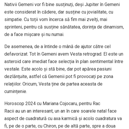
Nativii Gemeni vor fi bine susținuți, deși Jupiter în Gemeni
este considerat în cădere, dar susține cu jovialitate, cu
simpatie. Cu toții vom încerca să fim mai zvelți, mai
sprinteni, pentru că susține sănătatea, dorința de dinamism,
de a face mișcare și nu numai.
De asemenea, de a întinde o mână de ajutor către cel
defavorizat. Tot în Gemeni avem Vesta retrograd. El este un
asteroid care imediat face selecția în plan sentimental între
vestale. Este acolo și stă bine, dar pot apărea pasiuni
dezlănțuite, astfel că Gemenii pot fi provocați pe zona
relațiilor. Oricum, Vesta ține de partea aceasta de
cumințenie.
Horoscop 2024 cu Mariana Cojocaru, pentru Rac
Racii au un an interesant, un an în care soarele natal face
aspect de cuadratură cu axa karmică și acolo cuadratura va
fi, pe de o parte, cu Chiron, pe de altă parte, spre a doua