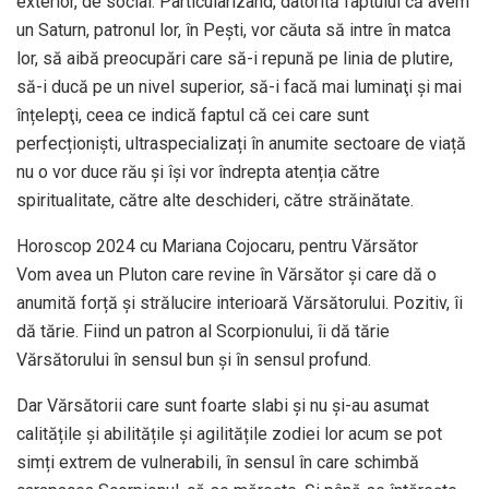
exterior, de social. Particularizând, datorită faptului că avem
un Saturn, patronul lor, în Pești, vor căuta să intre în matca
lor, să aibă preocupări care să-i repună pe linia de plutire,
să-i ducă pe un nivel superior, să-i facă mai luminaţi și mai
înțelepţi, ceea ce indică faptul că cei care sunt
perfecționiști, ultraspecializați în anumite sectoare de viață
nu o vor duce rău și își vor îndrepta atenția către
spiritualitate, către alte deschideri, către străinătate.
Horoscop 2024 cu Mariana Cojocaru, pentru Vărsător
Vom avea un Pluton care revine în Vărsător și care dă o
anumită forță și strălucire interioară Vărsătorului. Pozitiv, îi
dă tărie. Fiind un patron al Scorpionului, îi dă tărie
Vărsătorului în sensul bun și în sensul profund.
Dar Vărsătorii care sunt foarte slabi și nu și-au asumat
calitățile și abilitățile și agilitățile zodiei lor acum se pot
simți extrem de vulnerabili, în sensul în care schimbă