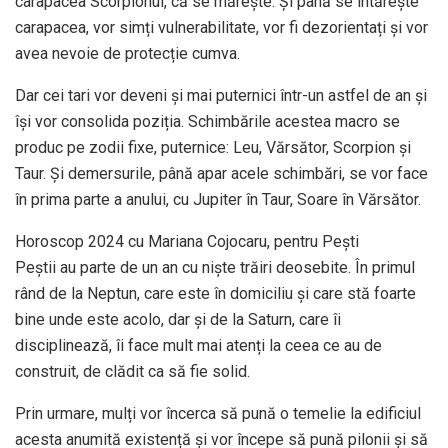
carapacea Scorpionul, că se mărește. Şi până se întărește
carapacea, vor simți vulnerabilitate, vor fi dezorientați și vor
avea nevoie de protecție cumva.
Dar cei tari vor deveni și mai puternici într-un astfel de an și
își vor consolida poziția. Schimbările acestea macro se
produc pe zodii fixe, puternice: Leu, Vărsător, Scorpion şi
Taur. Şi demersurile, până apar acele schimbări, se vor face
în prima parte a anului, cu Jupiter în Taur, Soare în Vărsător.
Horoscop 2024 cu Mariana Cojocaru, pentru Peşti
Peștii au parte de un an cu niște trăiri deosebite. În primul
rând de la Neptun, care este în domiciliu și care stă foarte
bine unde este acolo, dar și de la Saturn, care îi
disciplinează, îi face mult mai atenți la ceea ce au de
construit, de clădit ca să fie solid.
Prin urmare, mulți vor încerca să pună o temelie la edificiul
acesta anumită existență și vor începe să pună pilonii și să