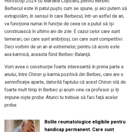
Horoscop 2024 cu Mariana Cojocaru, pentru Berbec
Berbecul este în patul puștii, cum se spune, şi aici putem să
extrapolăm, în sensul în care Berbecul, într-un astfel de an,
va funcționa numai în funcție de ceea ce a putut să îşi
construiască în ultimii ani de zile. E cazul celor care sunt
temerari, cei care sunt ambițioși, cei care sunt competitivi.
Deci vorbim de un an al extremelor, pentru că acolo este
axa karmică, aceasta fiind Berbec-Balanţă.
Vom avea o construcție foarte interesantă în prima parte a
anului, între Chiron și karma pozitivă din Berbec, care are o
semnificație aparte, datorită faptului că acest Chiron stă de
foarte mult timp în Berbec și acum vine ca profesor şi îți
impune niște probe. Atunci tu trebuie să faci față acelor
probe.
Bolile reumatologice eligibile pentru
handicap permanent. Care sunt