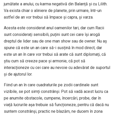
jumătate a anului, cu karma negativă din Balanță și cu Lilith.
Va exista chiar o aliniere de planete, prin urmare, într-un
astfel de an vor trebui să împace și capra, și varza.
Acesta este considerat anul oamenilor tari, dar cum Racii
sunt consideraţi sensibili, puțini sunt cei care își arogă
dreptul de lider sau de one man show sau de owner. Nu aș
spune că este un an care să-i susțină în mod direct, dar
este un an în care vor trebui să arate că sunt diplomați, că
știu cum să creeze pace și armonie, că pot să
interacționeze cu cei care au nevoie cu adevărat de suportul
și de ajutorul lor.
Fiind un an în care cuadraturile pe zodii cardinale sunt
vizibile, se pot simți constrânși. Pot să vadă acest lucru ca
pe anumite obstacole, cumpene, încercări, probe, dar în
viață lucrurile așa trebuie să funcționeze, pentru că dacă nu
suntem constrânși, practic ne blazăm, ne ducem în zona