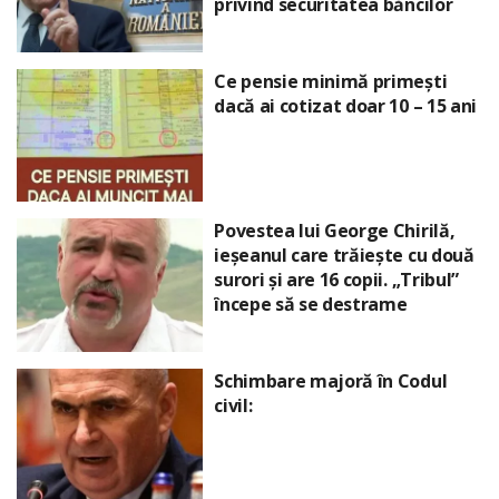
privind securitatea băncilor
Ce pensie minimă primești
dacă ai cotizat doar 10 – 15 ani
Povestea lui George Chirilă,
ieșeanul care trăiește cu două
surori și are 16 copii. „Tribul”
începe să se destrame
Schimbare majoră în Codul
civil: