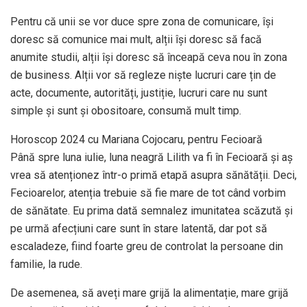
Pentru că unii se vor duce spre zona de comunicare, își
doresc să comunice mai mult, alții își doresc să facă
anumite studii, alții își doresc să înceapă ceva nou în zona
de business. Alții vor să regleze niște lucruri care țin de
acte, documente, autorități, justiție, lucruri care nu sunt
simple și sunt și obositoare, consumă mult timp.
Horoscop 2024 cu Mariana Cojocaru, pentru Fecioară
Până spre luna iulie, luna neagră Lilith va fi în Fecioară și aș
vrea să atenționez într-o primă etapă asupra sănătății. Deci,
Fecioarelor, atenția trebuie să fie mare de tot când vorbim
de sănătate. Eu prima dată semnalez imunitatea scăzută și
pe urmă afecțiuni care sunt în stare latentă, dar pot să
escaladeze, fiind foarte greu de controlat la persoane din
familie, la rude.
De asemenea, să aveți mare grijă la alimentație, mare grijă