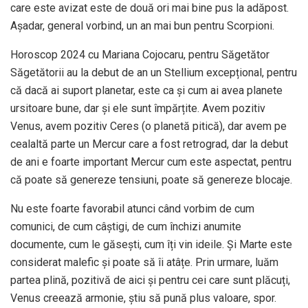
care este avizat este de două ori mai bine pus la adăpost.
Așadar, general vorbind, un an mai bun pentru Scorpioni.
Horoscop 2024 cu Mariana Cojocaru, pentru Săgetător
Săgetătorii au la debut de an un Stellium excepțional, pentru
că dacă ai suport planetar, este ca și cum ai avea planete
ursitoare bune, dar și ele sunt împărțite. Avem pozitiv
Venus, avem pozitiv Ceres (o planetă pitică), dar avem pe
cealaltă parte un Mercur care a fost retrograd, dar la debut
de ani e foarte important Mercur cum este aspectat, pentru
că poate să genereze tensiuni, poate să genereze blocaje.
Nu este foarte favorabil atunci când vorbim de cum
comunici, de cum câştigi, de cum închizi anumite
documente, cum le găsești, cum îți vin ideile. Şi Marte este
considerat malefic și poate să îi atâțe. Prin urmare, luăm
partea plină, pozitivă de aici și pentru cei care sunt plăcuți,
Venus creează armonie, știu să pună plus valoare, spor.