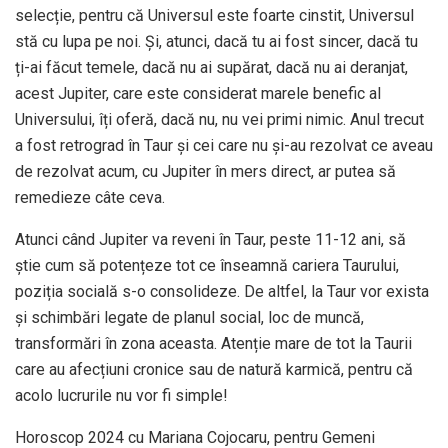
selecție, pentru că Universul este foarte cinstit, Universul
stă cu lupa pe noi. Și, atunci, dacă tu ai fost sincer, dacă tu
ți-ai făcut temele, dacă nu ai supărat, dacă nu ai deranjat,
acest Jupiter, care este considerat marele benefic al
Universului, îți oferă, dacă nu, nu vei primi nimic. Anul trecut
a fost retrograd în Taur și cei care nu și-au rezolvat ce aveau
de rezolvat acum, cu Jupiter în mers direct, ar putea să
remedieze câte ceva.
Atunci când Jupiter va reveni în Taur, peste 11-12 ani, să
știe cum să potențeze tot ce înseamnă cariera Taurului,
poziția socială s-o consolideze. De altfel, la Taur vor exista
și schimbări legate de planul social, loc de muncă,
transformări în zona aceasta. Atenție mare de tot la Taurii
care au afecțiuni cronice sau de natură karmică, pentru că
acolo lucrurile nu vor fi simple!
Horoscop 2024 cu Mariana Cojocaru, pentru Gemeni