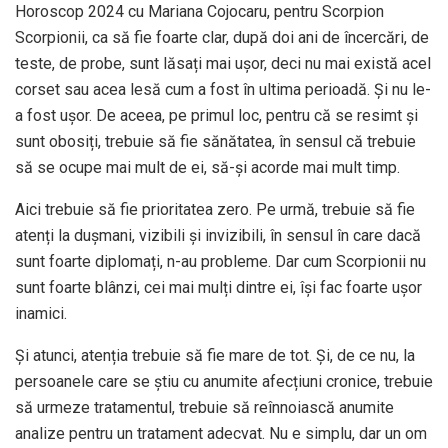
Horoscop 2024 cu Mariana Cojocaru, pentru Scorpion
Scorpionii, ca să fie foarte clar, după doi ani de încercări, de
teste, de probe, sunt lăsați mai ușor, deci nu mai există acel
corset sau acea lesă cum a fost în ultima perioadă. Şi nu le-
a fost ușor. De aceea, pe primul loc, pentru că se resimt și
sunt obosiți, trebuie să fie sănătatea, în sensul că trebuie
să se ocupe mai mult de ei, să-și acorde mai mult timp.
Aici trebuie să fie prioritatea zero. Pe urmă, trebuie să fie
atenți la dușmani, vizibili și invizibili, în sensul în care dacă
sunt foarte diplomați, n-au probleme. Dar cum Scorpionii nu
sunt foarte blânzi, cei mai mulți dintre ei, își fac foarte ușor
inamici.
Și atunci, atenția trebuie să fie mare de tot. Și, de ce nu, la
persoanele care se știu cu anumite afecțiuni cronice, trebuie
să urmeze tratamentul, trebuie să reînnoiască anumite
analize pentru un tratament adecvat. Nu e simplu, dar un om