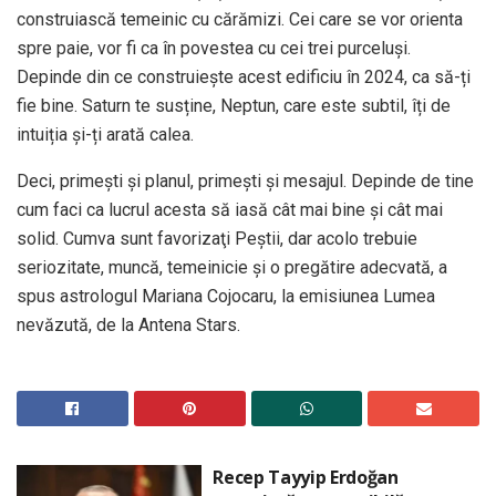
construiască temeinic cu cărămizi. Cei care se vor orienta
spre paie, vor fi ca în povestea cu cei trei purceluși.
Depinde din ce construiește acest edificiu în 2024, ca să-ți
fie bine. Saturn te susține, Neptun, care este subtil, îți de
intuiția și-ți arată calea.
Deci, primești și planul, primești și mesajul. Depinde de tine
cum faci ca lucrul acesta să iasă cât mai bine și cât mai
solid. Cumva sunt favorizaţi Peştii, dar acolo trebuie
seriozitate, muncă, temeinicie și o pregătire adecvată, a
spus astrologul Mariana Cojocaru, la emisiunea Lumea
nevăzută, de la Antena Stars.
Recep Tayyip Erdoğan