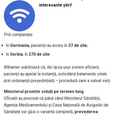
interesante știri!
Prin comparație:
în
Germania
, pacienții au acces în
37 de zile
;
în
Serbia
, în
270 de zile
.
Althamer subliniază că, din lipsa unui sistem eficient,
pacienții au apelat la instanță, solicitând tratamente vitale
prin ordonanță președințială – procedură care a salvat vieți.
Ministerul promite soluții pe termen lung
Oficialii au precizat că până când Ministerul Sănătății,
Agenția Medicamentului și Casa Națională de Asigurări de
Sănătate vor găsi o variantă completă,
prevederea