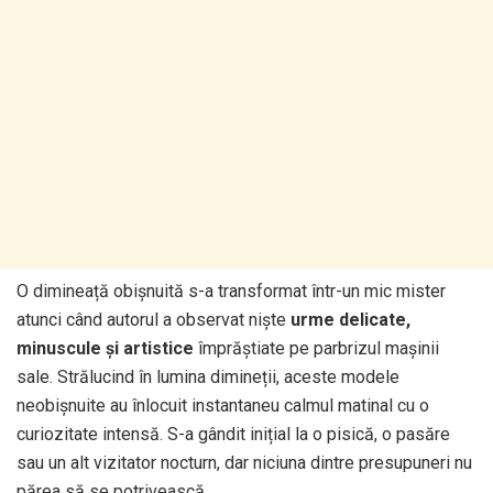
O dimineață obișnuită s-a transformat într-un mic mister
atunci când autorul a observat niște
urme delicate,
minuscule și artistice
împrăștiate pe parbrizul mașinii
sale. Strălucind în lumina dimineții, aceste modele
neobișnuite au înlocuit instantaneu calmul matinal cu o
curiozitate intensă. S-a gândit inițial la o pisică, o pasăre
sau un alt vizitator nocturn, dar niciuna dintre presupuneri nu
părea să se potrivească.