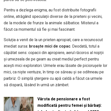
Pentru a dezlega enigma, au fost distribuite fotografii
online, atrăgând speculații diverse de la prieteni și vecini,
de la modele de frunze la animale sălbatice. Misterul a
făcut ca momentul să fie și mai fascinant.
Soluția a venit de la un prieten apropiat, care a recunoscut
imediat sursa:
broaște mici de copac
. Deodată, totul a
căpătat sens: copacii din apropiere, aerul răcoros al nopții
și umezeala de pe geam au creat mediul perfect pentru
acești mici exploratori. Urmele erau lăsate de piciorușele lor
mici, ca niște ventuze, în timp ce săreau și se odihneau pe
parbriz. O simplă ștergere cu apă caldă a făcut ca urmele
să dispară, lăsând în urmă un zâmbet.
Vârsta de pensionare a fost
modificată pentru femei și bărbați: