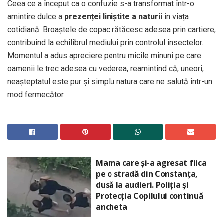
Ceea ce a început ca o confuzie s-a transformat într-o
amintire dulce a
prezenței liniștite a naturii
în viața
cotidiană. Broaștele de copac rătăcesc adesea prin cartiere,
contribuind la echilibrul mediului prin controlul insectelor.
Momentul a adus apreciere pentru micile minuni pe care
oamenii le trec adesea cu vederea, reamintind că, uneori,
neașteptatul este pur și simplu natura care ne salută într-un
mod fermecător.
Mama care și-a agresat fiica
pe o stradă din Constanța,
dusă la audieri. Poliția și
Protecția Copilului continuă
ancheta