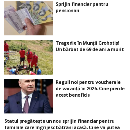
Sprijin financiar pentru
pensionari
Tragedie în Munții Grohotiș!
Un bărbat de 69 de ani a murit
Reguli noi pentru voucherele
de vacanță în 2026. Cine pierde
acest beneficiu
Statul pregătește un nou sprijin financiar pentru
familiile care îngrijesc bătrâni acasă. Cine va putea