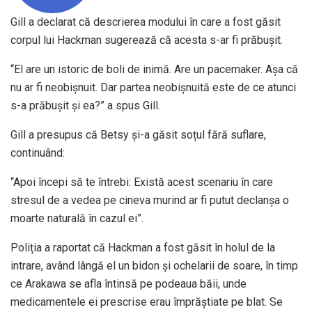
Gill a declarat că descrierea modului în care a fost găsit
corpul lui Hackman sugerează că acesta s-ar fi prăbușit.
“El are un istoric de boli de inimă. Are un pacemaker. Așa că
nu ar fi neobișnuit. Dar partea neobișnuită este de ce atunci
s-a prăbușit și ea?” a spus Gill.
Gill a presupus că Betsy și-a găsit soțul fără suflare,
continuând:
“Apoi începi să te întrebi: Există acest scenariu în care
stresul de a vedea pe cineva murind ar fi putut declanșa o
moarte naturală în cazul ei”.
Poliția a raportat că Hackman a fost găsit în holul de la
intrare, având lângă el un bidon și ochelarii de soare, în timp
ce Arakawa se afla întinsă pe podeaua băii, unde
medicamentele ei prescrise erau împrăștiate pe blat. Se