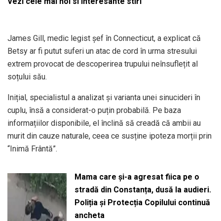
Vezi cele mai noi si interesante stiri
James Gill, medic legist șef în Connecticut, a explicat că
Betsy ar fi putut suferi un atac de cord în urma stresului
extrem provocat de descoperirea trupului neînsuflețit al
soțului său.
Inițial, specialistul a analizat și varianta unei sinucideri în
cuplu, însă a considerat-o puțin probabilă. Pe baza
informațiilor disponibile, el înclină să creadă că ambii au
murit din cauze naturale, ceea ce susține ipoteza morții prin
“Inimă Frântă”.
Mama care și-a agresat fiica pe o
stradă din Constanța, dusă la audieri.
Poliția și Protecția Copilului continuă
ancheta