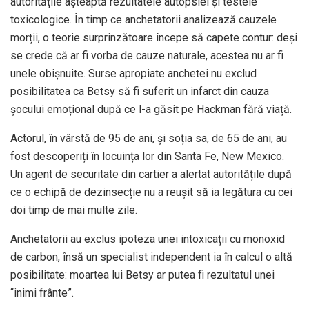
autoritățile așteaptă rezultatele autopsiei și testele
toxicologice. În timp ce anchetatorii analizează cauzele
morții, o teorie surprinzătoare începe să capete contur: deși
se crede că ar fi vorba de cauze naturale, acestea nu ar fi
unele obișnuite. Surse apropiate anchetei nu exclud
posibilitatea ca Betsy să fi suferit un infarct din cauza
șocului emoțional după ce l-a găsit pe Hackman fără viață.
Actorul, în vârstă de 95 de ani, și soția sa, de 65 de ani, au
fost descoperiți în locuința lor din Santa Fe, New Mexico.
Un agent de securitate din cartier a alertat autoritățile după
ce o echipă de dezinsecție nu a reușit să ia legătura cu cei
doi timp de mai multe zile.
Anchetatorii au exclus ipoteza unei intoxicații cu monoxid
de carbon, însă un specialist independent ia în calcul o altă
posibilitate: moartea lui Betsy ar putea fi rezultatul unei
“inimi frânte”.