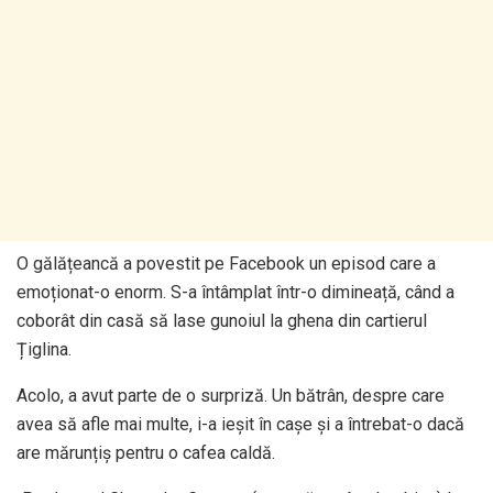
O gălățeancă a povestit pe Facebook un episod care a
emoționat-o enorm. S-a întâmplat într-o dimineață, când a
coborât din casă să lase gunoiul la ghena din cartierul
Țiglina.
Acolo, a avut parte de o surpriză. Un bătrân, despre care
avea să afle mai multe, i-a ieșit în cașe și a întrebat-o dacă
are mărunțiș pentru o cafea caldă.