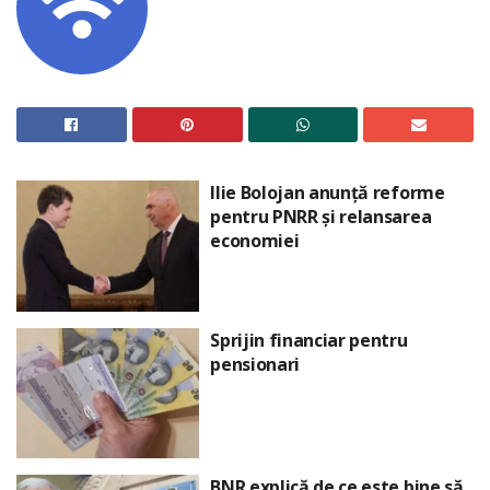
Ilie Bolojan anunță reforme
pentru PNRR și relansarea
economiei
Sprijin financiar pentru
pensionari
BNR explică de ce este bine să