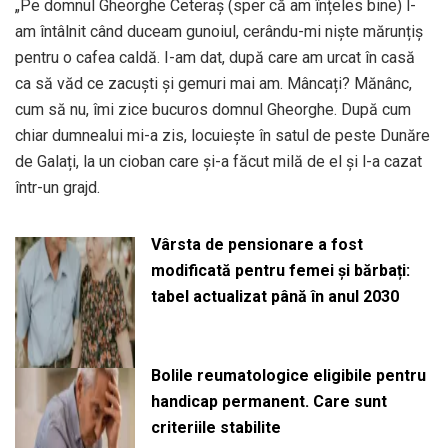
„Pe domnul Gheorghe Ceteraș (sper că am înțeles bine) l-
am întâlnit când duceam gunoiul, cerându-mi niște mărunțiș
pentru o cafea caldă. I-am dat, după care am urcat în casă
ca să văd ce zacuști și gemuri mai am. Mâncați? Mănânc,
cum să nu, îmi zice bucuros domnul Gheorghe. După cum
chiar dumnealui mi-a zis, locuiește în satul de peste Dunăre
de Galați, la un cioban care și-a făcut milă de el și l-a cazat
într-un grajd.
Vârsta de pensionare a fost
modificată pentru femei și bărbați:
tabel actualizat până în anul 2030
Bolile reumatologice eligibile pentru
handicap permanent. Care sunt
criteriile stabilite