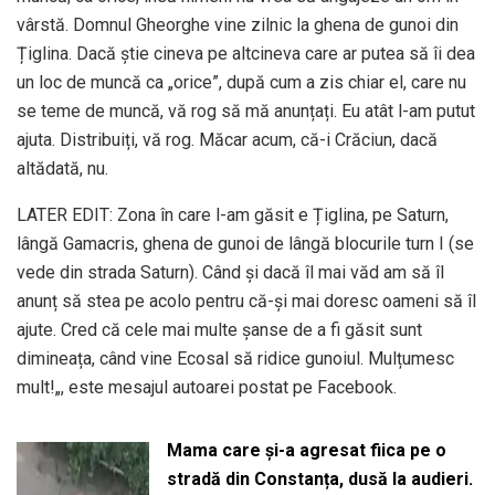
vârstă. Domnul Gheorghe vine zilnic la ghena de gunoi din
Țiglina. Dacă știe cineva pe altcineva care ar putea să îi dea
un loc de muncă ca „orice”, după cum a zis chiar el, care nu
se teme de muncă, vă rog să mă anunțați. Eu atât l-am putut
ajuta. Distribuiți, vă rog. Măcar acum, că-i Crăciun, dacă
altădată, nu.
LATER EDIT: Zona în care l-am găsit e Țiglina, pe Saturn,
lângă Gamacris, ghena de gunoi de lângă blocurile turn I (se
vede din strada Saturn). Când și dacă îl mai văd am să îl
anunț să stea pe acolo pentru că-și mai doresc oameni să îl
ajute. Cred că cele mai multe șanse de a fi găsit sunt
dimineața, când vine Ecosal să ridice gunoiul. Mulțumesc
mult!„, este mesajul autoarei postat pe Facebook.
Mama care și-a agresat fiica pe o
stradă din Constanța, dusă la audieri.