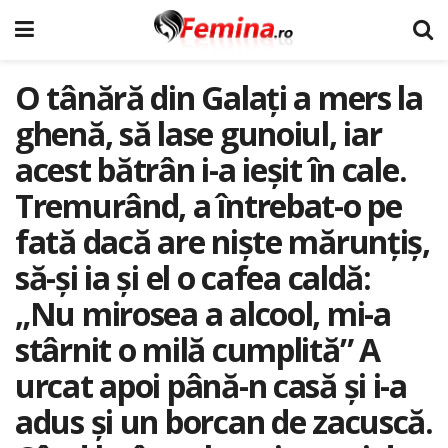
O tânără din Galați a mers la
ghenă, să lase gunoiul, iar
acest bătrân i-a ieșit în cale.
Tremurând, a întrebat-o pe
fată dacă are niște mărunțiș,
să-și ia și el o cafea caldă:
„Nu mirosea a alcool, mi-a
stârnit o milă cumplită” A
urcat apoi până-n casă și i-a
adus și un borcan de zacuscă.