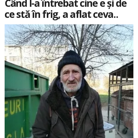
Când l-a întrebat cine e și de
ce stă în frig, a aflat ceva..