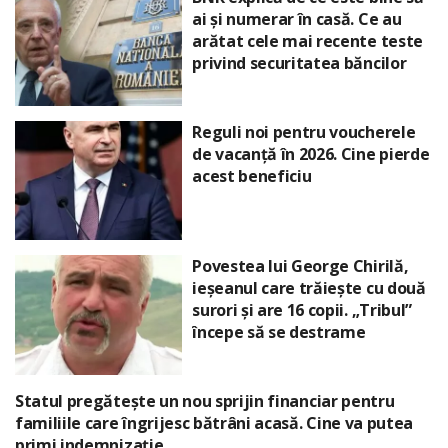
ai și numerar în casă. Ce au
arătat cele mai recente teste
privind securitatea băncilor
Reguli noi pentru voucherele
de vacanță în 2026. Cine pierde
acest beneficiu
Povestea lui George Chirilă,
ieșeanul care trăiește cu două
surori și are 16 copii. „Tribul”
începe să se destrame
Statul pregătește un nou sprijin financiar pentru
familiile care îngrijesc bătrâni acasă. Cine va putea
primi indemnizație