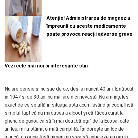
Atenție! Administrarea de magneziu
împreună cu aceste medicamente
poate provoca reacții adverse grave
Vezi cele mai noi si interesante stiri
Nu are pensie și nu știe de ce, deși a muncit 40 ani. E născut
în 1947 și de 30 ani nu mai are nici nevastă. Nu am înțeles
exact de ce se află în situația asta acum, având și copii, însă
simplul fapt că nu miroasea a alcool și că făcea curat la
ghena de gunoi, ca să îi mai dea „băieții” de la Ecosal câte
un leu, mi-a stârnit o milă cumplită. Își dorește un loc de
muncă, ca orice, însă nimeni nu vrea să angajeze un om in