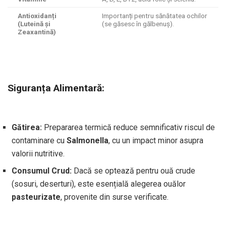
Antioxidanți
Importanți pentru sănătatea ochilor
(Luteină și
(se găsesc în gălbenuș).
Zeaxantină)
Siguranța Alimentară:
Gătirea:
Prepararea termică reduce semnificativ riscul de
contaminare cu
Salmonella
, cu un impact minor asupra
valorii nutritive.
Consumul Crud:
Dacă se optează pentru ouă crude
(sosuri, deserturi), este esențială alegerea ouălor
pasteurizate
, provenite din surse verificate.