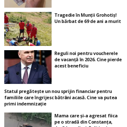
Tragedie în Munții Grohotiș!
Un bărbat de 69 de ani a murit
Reguli noi pentru voucherele
de vacanță în 2026. Cine pierde
acest beneficiu
Statul pregătește un nou sprijin financiar pentru
familiile care îngrijesc bătrâni acasă. Cine va putea
primi indemnizație
Mama care și-a agresat fiica
pe o stradă din Constanța,