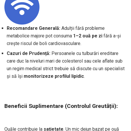
Recomandare Generală:
Adulții fără probleme
metabolice majore pot consuma
1–2 ouă pe zi
fără a-și
crește riscul de boli cardiovasculare.
Cazuri de Prudență:
Persoanele cu tulburări ereditare
care duc la niveluri mari de colesterol sau cele aflate sub
un regim medical strict trebuie să discute cu un specialist
și să își
monitorizeze profilul lipidic
.
Beneficii Suplimentare (Controlul Greutății):
Ouăle contribuie la
sațietate
. Un mic dejun bazat pe ouă