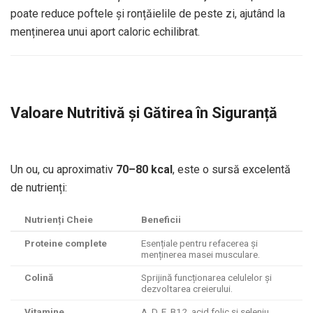
poate reduce poftele și ronțăielile de peste zi, ajutând la
menținerea unui aport caloric echilibrat.
Valoare Nutritivă și Gătirea în Siguranță
Un ou, cu aproximativ
70–80 kcal
, este o sursă excelentă
de nutrienți:
Nutrienți Cheie
Beneficii
Proteine complete
Esențiale pentru refacerea și
menținerea masei musculare.
Colină
Sprijină funcționarea celulelor și
dezvoltarea creierului.
Vitamine
A, D, E, B12, acid folic și seleniu.