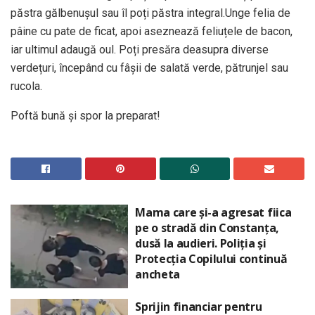
păstra gălbenușul sau îl poți păstra integral.Unge felia de
pâine cu pate de ficat, apoi aseznează feliuțele de bacon,
iar ultimul adaugă oul. Poți presăra deasupra diverse
verdețuri, începând cu fâșii de salată verde, pătrunjel sau
rucola.
Poftă bună și spor la preparat!
Mama care și-a agresat fiica
pe o stradă din Constanța,
dusă la audieri. Poliția și
Protecția Copilului continuă
ancheta
Sprijin financiar pentru