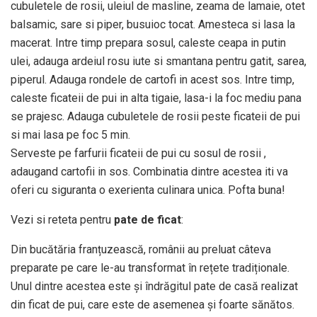
cubuletele de rosii, uleiul de masline, zeama de lamaie, otet
balsamic, sare si piper, busuioc tocat. Amesteca si lasa la
macerat. Intre timp prepara sosul, caleste ceapa in putin
ulei, adauga ardeiul rosu iute si smantana pentru gatit, sarea,
piperul. Adauga rondele de cartofi in acest sos. Intre timp,
caleste ficateii de pui in alta tigaie, lasa-i la foc mediu pana
se prajesc. Adauga cubuletele de rosii peste ficateii de pui
si mai lasa pe foc 5 min.
Serveste pe farfurii ficateii de pui cu sosul de rosii ,
adaugand cartofii in sos. Combinatia dintre acestea iti va
oferi cu siguranta o exerienta culinara unica. Pofta buna!
Vezi si reteta pentru
pate de ficat
:
Din bucătăria franțuzească, românii au preluat câteva
preparate pe care le-au transformat în rețete tradiționale.
Unul dintre acestea este și îndrăgitul pate de casă realizat
din ficat de pui, care este de asemenea și foarte sănătos.