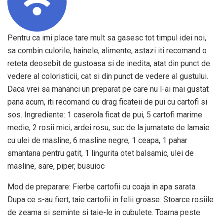
Pentru ca imi place tare mult sa gasesc tot timpul idei noi,
sa combin culorile, hainele, alimente, astazi iti recomand o
reteta deosebit de gustoasa si de inedita, atat din punct de
vedere al coloristicii, cat si din punct de vedere al gustului.
Daca vrei sa mananci un preparat pe care nu l-ai mai gustat
pana acum, iti recomand cu drag ficateii de pui cu cartofi si
sos. Ingrediente: 1 caserola ficat de pui, 5 cartofi marime
medie, 2 rosii mici, ardei rosu, suc de la jumatate de lamaie
cu ulei de masline, 6 masline negre, 1 ceapa, 1 pahar
smantana pentru gatit, 1 lingurita otet balsamic, ulei de
masline, sare, piper, busuioc
Mod de preparare: Fierbe cartofii cu coaja in apa sarata.
Dupa ce s-au fiert, taie cartofii in felii groase. Stoarce rosiile
de zeama si seminte si taie-le in cubulete. Toarna peste