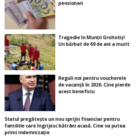
pensionari
Tragedie în Munții Grohotiș!
Un bărbat de 69 de ani a murit
Reguli noi pentru voucherele
de vacanță în 2026. Cine pierde
acest beneficiu
Statul pregătește un nou sprijin financiar pentru
familiile care îngrijesc bătrâni acasă. Cine va putea
primi indemnizație