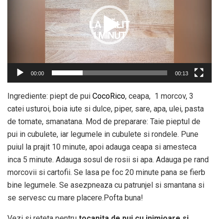
00:00
00:13
Ingrediente: piept de pui
CocoRico
, ceapa, 1 morcov, 3
catei usturoi, boia iute si dulce, piper, sare, apa, ulei, pasta
de tomate, smanatana. Mod de preparare: Taie pieptul de
pui in cubulete, iar legumele in cubulete si rondele. Pune
puiul la prajit 10 minute, apoi adauga ceapa si amesteca
inca 5 minute. Adauga sosul de rosii si apa. Adauga pe rand
morcovii si cartofii. Se lasa pe foc 20 minute pana se fierb
bine legumele. Se asezpneaza cu patrunjel si smantana si
se servesc cu mare placere.Pofta buna!
Vezi si reteta pentru
tocanita de pui cu inimioare si