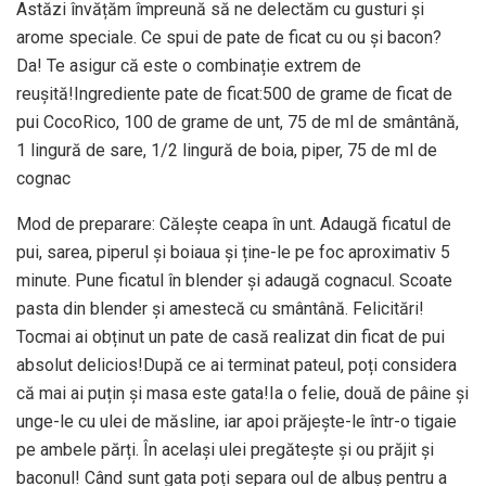
Astăzi învățăm împreună să ne delectăm cu gusturi și
arome speciale. Ce spui de pate de ficat cu ou și bacon?
Da! Te asigur că este o combinație extrem de
reușită!Ingrediente pate de ficat:500 de grame de ficat de
pui CocoRico, 100 de grame de unt, 75 de ml de smântână,
1 lingură de sare, 1/2 lingură de boia, piper, 75 de ml de
cognac
Mod de preparare: Călește ceapa în unt. Adaugă ficatul de
pui, sarea, piperul și boiaua și ține-le pe foc aproximativ 5
minute. Pune ficatul în blender și adaugă cognacul. Scoate
pasta din blender și amestecă cu smântână. Felicitări!
Tocmai ai obținut un pate de casă realizat din ficat de pui
absolut delicios!După ce ai terminat pateul, poți considera
că mai ai puțin și masa este gata!Ia o felie, două de pâine și
unge-le cu ulei de măsline, iar apoi prăjește-le într-o tigaie
pe ambele părți. În același ulei pregătește și ou prăjit și
baconul! Când sunt gata poți separa oul de albuș pentru a