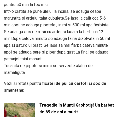
pentru 50 min la foc mic.
Intr-o cratita se pune uleiul la incins, se adauga ceapa
maruntita si ardeiul taiat cubulete.Se lasa la calit cca 5-6
min apoi se adauga pipotele , inimi si 500 ml apa fierbinte.
Se adauga sos de rosii cu ardei si lasam la fiert cca 12
min.Dupa cateva minute se adauga faina dizolvata in 50 ml
apa si usturoiul pisat. Se lasa sa mai fiarba cateva minute
apoi se adauga sare si piper dupa gust.La final se adauga
patrunjel taiat marunt.
Tocanita de pipote si inimi se serveste alaturi de
mamaliguta.
Vezi si reteta pentru
ficatei de pui cu cartofi si sos de
smantana
:
Tragedie în Munții Grohotiș! Un bărbat
de 69 de ani a murit