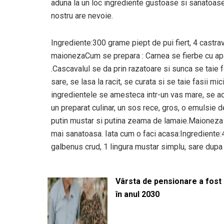
aduna la un loc ingrediente gustoase si sanatoase 
nostru are nevoie.
Ingrediente:300 grame piept de pui fiert, 4 castrav
maionezaCum se prepara : Carnea se fierbe cu apa s
.Cascavalul se da prin razatoare si sunca se taie fel
sare, se lasa la racit, se curata si se taie fasii m
ingredientele se amesteca intr-un vas mare, se 
un preparat culinar, un sos rece, gros, o emulsie d
putin mustar si putina zeama de lamaie.Maioneza se
mai sanatoasa. Iata cum o faci acasa:Ingrediente:4 
galbenus crud, 1 lingura mustar simplu, sare dupa
Vârsta de pensionare a fost m
în anul 2030