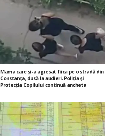
Mama care și-a agresat fiica pe o stradă din
Constanța, dusă la audieri. Poliția și
Protecția Copilului continuă ancheta