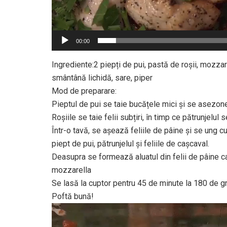
00:00
Ingrediente:2 piepți de pui, pastă de roșii, mozzare
smântână lichidă, sare, piper
Mod de preparare:
Pieptul de pui se taie bucățele mici și se asezon
Roșiile se taie felii subțiri, în timp ce pătrunjel
Într-o tavă, se așează feliile de pâine și se ung 
piept de pui, pătrunjelul și feliile de cașcaval.
Deasupra se formează aluatul din felii de pâine ca
mozzarella
Se lasă la cuptor pentru 45 de minute la 180 de g
Poftă bună!
Player
video