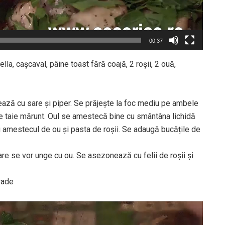
00:37
lla, cașcaval, pâine toast fără coajă, 2 roșii, 2 ouă,
ează cu sare și piper. Se prăjește la foc mediu pe ambele
ul se taie mărunt. Oul se amestecă bine cu smântâna lichidă
cu amestecul de ou și pasta de roșii. Se adaugă bucățile de
re se vor unge cu ou. Se asezonează cu felii de roșii și
rade