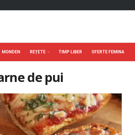
MONDEN
REȚETE
TIMP LIBER
OFERTE FEMINA
arne de pui