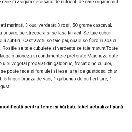
care iti asigura necesarul de nutrienti de care organismul
eti marinati, 3 oua, verdeata,3 rosii, 50 grame cascaval,
i sare, se strecoara si se lasa la racit. Se taie cuburi
ii subtiri . Castravetii se taie pai, ouale se fierb in apa cu
ici. Rosiile se taie cubulete si verdeata se taie marunt.Toate
adauga maioneza si condimentele preferate.Maioneza este
e ulei vegetal preparat din galbenus, frecat bine cu ulei,
 poate face si fara ulei si iese la fel de gustoasa, chiar
-5 linguri branza de vaci, 1 galbenus de ou fiert tare, 1
 gust
odificată pentru femei și bărbați: tabel actualizat până