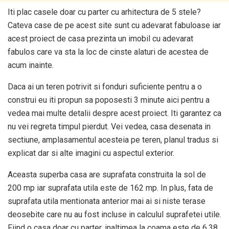
Iti plac casele doar cu parter cu arhitectura de 5 stele?
Cateva case de pe acest site sunt cu adevarat fabuloase iar
acest proiect de casa prezinta un imobil cu adevarat
fabulos care va sta la loc de cinste alaturi de acestea de
acum inainte.
Daca ai un teren potrivit si fonduri suficiente pentru a o
construi eu iti propun sa poposesti 3 minute aici pentru a
vedea mai multe detalii despre acest proiect. Iti garantez ca
nu vei regreta timpul pierdut. Vei vedea, casa desenata in
sectiune, amplasamentul acesteia pe teren, planul tradus si
explicat dar si alte imagini cu aspectul exterior.
Aceasta superba casa are suprafata construita la sol de
200 mp iar suprafata utila este de 162 mp. In plus, fata de
suprafata utila mentionata anterior mai ai si niste terase
deosebite care nu au fost incluse in calculul suprafetei utile.
Fiind o casa doar cu parter, inaltimea la coama este de 6,38