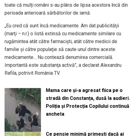
toate că mulți români s-au plâns de lipsa acestora încă din
perioada anterioară sărbătorilor de iarnă.
„Eu cred că sunt încă medicamente. Am dat publicităţii
(marţi – n.r.) o listă extinsă cu medicamente similare cu
rugămintea atât către farmacişti, atât către medicii de
familie şi către populaţie să caute unul dintre aceste
medicamente… Nu contează denumirea comercială.
Importantă este substanţa activă”, a declarat Alexandru
Rafila, potrivit România TV.
Mama care și-a agresat fiica pe o
stradă din Constanța, dusă la audieri.
Poliția și Protecția Copilului continuă
ancheta
Ce pensie minimă primești dacă ai