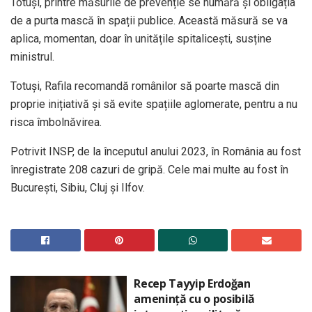
Totuși, printre măsurile de prevenție se numără și obligația
de a purta mască în spații publice. Această măsură se va
aplica, momentan, doar în unitățile spitalicești, susține
ministrul.
Totuși, Rafila recomandă românilor să poarte mască din
proprie inițiativă și să evite spațiile aglomerate, pentru a nu
risca îmbolnăvirea.
Potrivit INSP, de la începutul anului 2023, în România au fost
înregistrate 208 cazuri de gripă. Cele mai multe au fost în
București, Sibiu, Cluj și Ilfov.
Recep Tayyip Erdoğan
amenință cu o posibilă