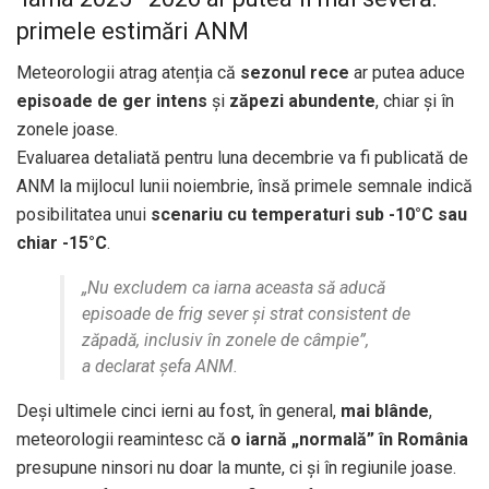
primele estimări ANM
Meteorologii atrag atenția că
sezonul rece
ar putea aduce
episoade de ger intens
și
zăpezi abundente
, chiar și în
zonele joase.
Evaluarea detaliată pentru luna decembrie va fi publicată de
ANM la mijlocul lunii noiembrie, însă primele semnale indică
posibilitatea unui
scenariu cu temperaturi sub -10°C sau
chiar -15°C
.
„Nu excludem ca iarna aceasta să aducă
episoade de frig sever și strat consistent de
zăpadă, inclusiv în zonele de câmpie”,
a declarat șefa ANM.
Deși ultimele cinci ierni au fost, în general,
mai blânde
,
meteorologii reamintesc că
o iarnă „normală” în România
presupune ninsori nu doar la munte, ci și în regiunile joase.