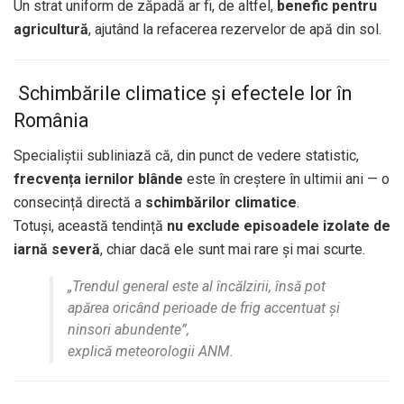
Un strat uniform de zăpadă ar fi, de altfel,
benefic pentru
agricultură
, ajutând la refacerea rezervelor de apă din sol.
️ Schimbările climatice și efectele lor în
România
Specialiștii subliniază că, din punct de vedere statistic,
frecvența iernilor blânde
este în creștere în ultimii ani — o
consecință directă a
schimbărilor climatice
.
Totuși, această tendință
nu exclude episoadele izolate de
iarnă severă
, chiar dacă ele sunt mai rare și mai scurte.
„Trendul general este al încălzirii, însă pot
apărea oricând perioade de frig accentuat și
ninsori abundente”,
explică meteorologii ANM.