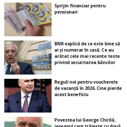
Sprijin financiar pentru
pensionari
BNR explică de ce este bine să
ai și numerar în casă. Ce au
arătat cele mai recente teste
privind securitatea băncilor
Reguli noi pentru voucherele
de vacanță în 2026. Cine pierde
acest beneficiu
Povestea lui George Chirilă,
ieșeanul care trăiește cu două