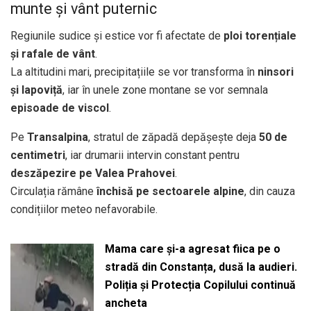
munte și vânt puternic
Regiunile sudice și estice vor fi afectate de
ploi torențiale
și rafale de vânt
.
La altitudini mari, precipitațiile se vor transforma în
ninsori
și lapoviță
, iar în unele zone montane se vor semnala
episoade de viscol
.
Pe
Transalpina
, stratul de zăpadă depășește deja
50 de
centimetri
, iar drumarii intervin constant pentru
deszăpezire pe Valea Prahovei
.
Circulația rămâne
închisă pe sectoarele alpine
, din cauza
condițiilor meteo nefavorabile.
Mama care și-a agresat fiica pe o
stradă din Constanța, dusă la audieri.
Poliția și Protecția Copilului continuă
ancheta