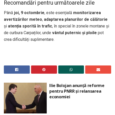
Recomandări pentru următoarele zile
Până
joi, 9 octombrie
, este esențială
monitorizarea
avertizărilor meteo
,
adaptarea planurilor de călătorie
și
atenția sporită în trafic
, în special în zonele montane și
de curbura Carpaților, unde
vântul puternic și ploile
pot
crea dificultăți suplimentare.
Ilie Bolojan anunță reforme
pentru PNRR și relansarea
economiei