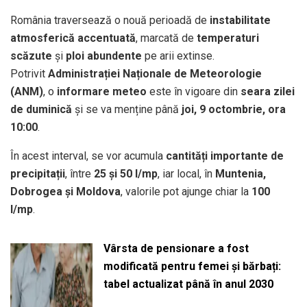
România traversează o nouă perioadă de
instabilitate
atmosferică accentuată
, marcată de
temperaturi
scăzute
și
ploi abundente
pe arii extinse.
Potrivit
Administrației Naționale de Meteorologie
(ANM)
, o
informare meteo
este în vigoare din
seara zilei
de duminică
și se va menține până
joi, 9 octombrie, ora
10:00
.
În acest interval, se vor acumula
cantități importante de
precipitații
, între
25 și 50 l/mp
, iar local, în
Muntenia,
Dobrogea și Moldova
, valorile pot ajunge chiar la
100
l/mp
.
Vârsta de pensionare a fost
modificată pentru femei și bărbați:
tabel actualizat până în anul 2030