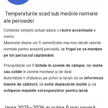
️ Temperaturile scad sub mediile normale
ale perioadei
Contextul sinoptic actual aduce o
răcire accentuată
a
vremii.
Maximele diurne vor fi semnificativ mai mici decât valorile
normale pentru această perioadă, iar
frigul se va menține
pe tot parcursul săptămânii
.
Precipitațiile vor fi
lichide în zonele de câmpie
, dar
mixte
sau solide
în zonele montane și de deal.
Autoritățile îi sfătuiesc pe șoferi și turiști să se
informeze
înainte de călătorii
, să
evite deplasările inutile
și să
echipeze mașinile corespunzător pentru iarnă
.
️ Iarna 2025–2026 ar putea fi mai severă: