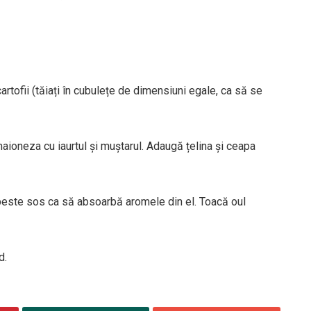
artofii (tăiați în cubulețe de dimensiuni egale, ca să se
aioneza cu iaurtul și muștarul. Adaugă țelina și ceapa
ți peste sos ca să absoarbă aromele din el. Toacă oul
d.