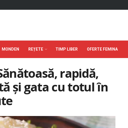
MONDEN
REȚETE
TIMP LIBER
OFERTE FEMINA
Sănătoasă, rapidă,
 și gata cu totul în
ute