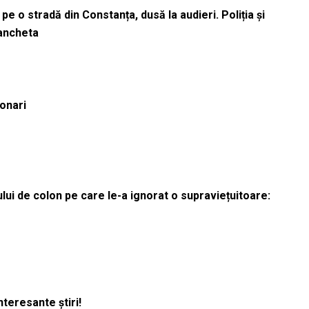
pe o stradă din Constanța, dusă la audieri. Poliția și
 ancheta
ionari
lui de colon pe care le-a ignorat o supraviețuitoare:
nteresante știri!