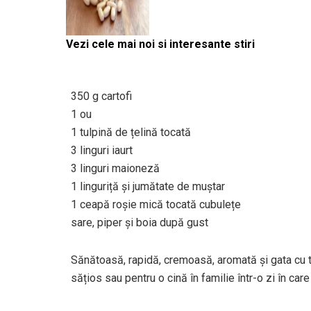
Vezi cele mai noi si interesante stiri
350 g cartofi
1 ou
1 tulpină de țelină tocată
3 linguri iaurt
3 linguri maioneză
1 linguriță și jumătate de muștar
1 ceapă roșie mică tocată cubulețe
sare, piper și boia după gust
Sănătoasă, rapidă, cremoasă, aromată și gata cu t
sățios sau pentru o cină în familie într-o zi în car