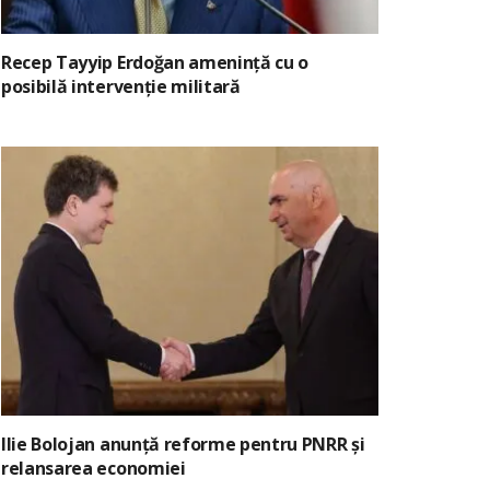
Recep Tayyip Erdoğan amenință cu o
posibilă intervenție militară
Ilie Bolojan anunță reforme pentru PNRR și
relansarea economiei