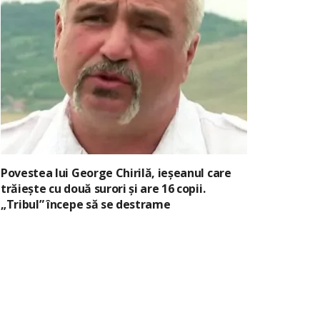
Povestea lui George Chirilă, ieșeanul care
trăiește cu două surori și are 16 copii.
„Tribul” începe să se destrame