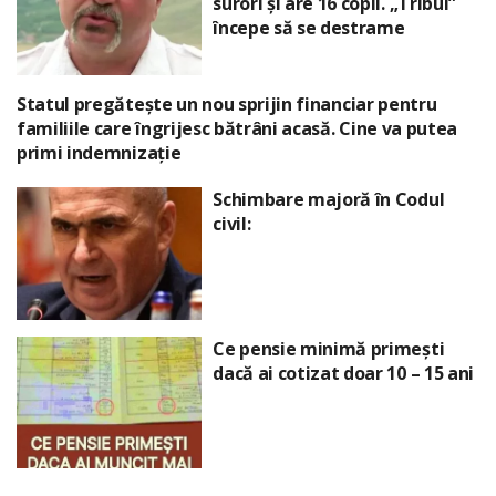
surori și are 16 copii. „Tribul”
începe să se destrame
Statul pregătește un nou sprijin financiar pentru
familiile care îngrijesc bătrâni acasă. Cine va putea
primi indemnizație
Schimbare majoră în Codul
civil:
Ce pensie minimă primești
dacă ai cotizat doar 10 – 15 ani