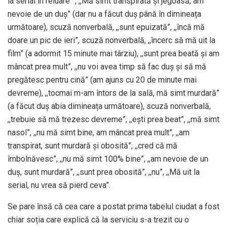
la serial în reluare” , ,,Mă simt transpirată și jegoasă, am
nevoie de un duș” (dar nu a făcut duș până în dimineața
următoare), scuză nonverbală, ,,sunt epuizată”, ,,încă mă
doare un pic de ieri”, scuză nonverbală, ,,încerc să mă uit la
film” (a adormit 15 minute mai târziu), ,,sunt prea beată și am
mâncat prea mult”, ,,nu voi avea timp să fac duș și să mă
pregătesc pentru cină” (am ajuns cu 20 de minute mai
devreme), ,,tocmai m-am întors de la sală, mă simt murdară”
(a făcut duș abia dimineața următoare), scuză nonverbală,
,,trebuie să mă trezesc devreme”, ,,ești prea beat”, ,,mă simt
nasol”, ,,nu mă simt bine, am mâncat prea mult”, ,,am
transpirat, sunt murdară și obosită”, ,,cred că mă
îmbolnăvesc”, ,,nu mă simt 100% bine”, ,,am nevoie de un
duș, sunt murdară”, ,,sunt prea obosită”, ,,nu”, ,,Mă uit la
serial, nu vrea să pierd ceva”.
Se pare însă că cea care a postat prima tabelul ciudat a fost
chiar soția care explică că la serviciu s-a trezit cu o