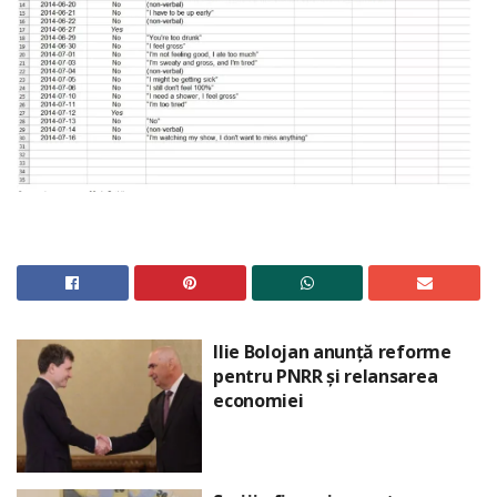
Ilie Bolojan anunță reforme
pentru PNRR și relansarea
economiei